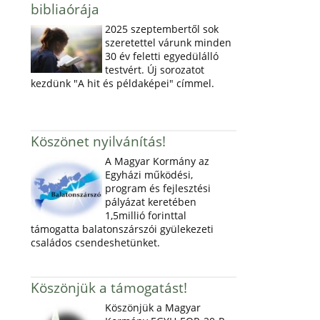
bibliaórája
2025 szeptembertől sok
szeretettel várunk minden
30 év feletti egyedülálló
testvért. Új sorozatot
kezdünk "A hit és példaképei" címmel.
Köszönet nyilvánítás!
A Magyar Kormány az
Egyházi működési,
program és fejlesztési
pályázat keretében
1,5millió forinttal
támogatta balatonszárszói gyülekezeti
családos csendeshetünket.
Köszönjük a támogatást!
Köszönjük a Magyar