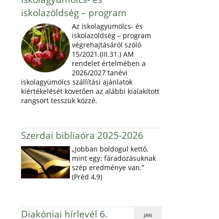
iskolazöldség – program
Az iskolagyümölcs- és
iskolazöldség – program
végrehajtásáról szóló
15/2021.(III.31.) AM
rendelet értelmében a
2026/2027 tanévi
iskolagyümölcs szállítási ajánlatok
kiértékelését követően az alábbi kialakított
rangsort tesszük közzé.
Szerdai bibliaóra 2025-2026
„Jobban boldogul kettő,
mint egy: fáradozásuknak
szép eredménye van.”
(Préd 4,9)
Diakóniai hírlevél 6.
JAN