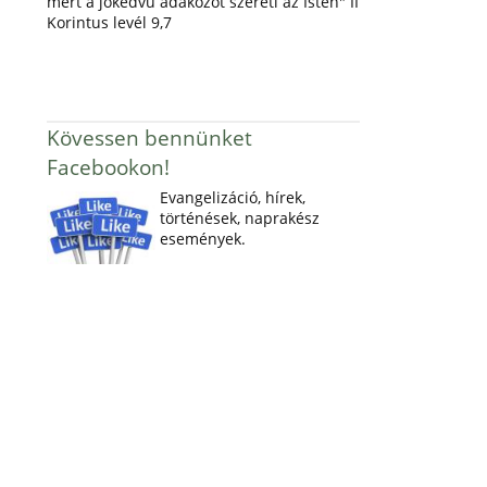
mert a jókedvű adakozót szereti az Isten" II
Korintus levél 9,7
Kövessen bennünket
Facebookon!
Evangelizáció, hírek,
történések, naprakész
események.