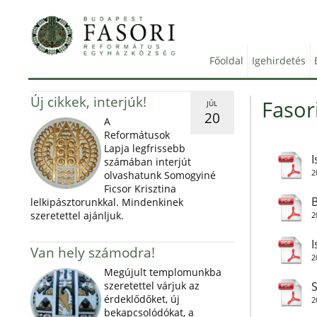
Főoldal
Igehirdetés
Új cikkek, interjúk!
Fasor
JÚL
20
A
Reformátusok
Lapja legfrissebb
I
számában interjút
2
olvashatunk Somogyiné
Ficsor Krisztina
B
lelkipásztorunkkal. Mindenkinek
szeretettel ajánljuk.
2
I
Van hely számodra!
2
Megújult templomunkba
szeretettel várjuk az
S
érdeklődőket, új
2
bekapcsolódókat, a