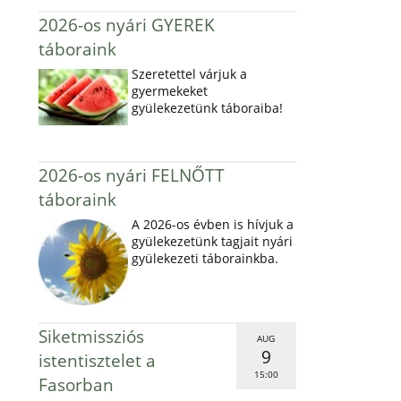
2026-os nyári GYEREK
táboraink
Szeretettel várjuk a
gyermekeket
gyülekezetünk táboraiba!
2026-os nyári FELNŐTT
táboraink
A 2026-os évben is hívjuk a
gyülekezetünk tagjait nyári
gyülekezeti táborainkba.
Siketmissziós
AUG
9
istentisztelet a
15:00
Fasorban