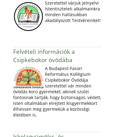
Szeretettel várjuk jelnyelvi
Istentiszteleti alkalmainkra
minden hallásukban
akadályozott Testvéreinket!
Felvételi információk a
Csipkebokor óvódába
A Budapest-Fasori
Református Kollégium
Csipkebokor Óvódája
szeretettel vár minden
óvódás korú gyermeket, akinek szülei
fontosnak tartják, hogy biztonságos, védett,
Isten oltalmában elrejtett kisgyermekkort
élhessen meg gyermekük a közösségi
életében is.
Iskolagyümölcs- és