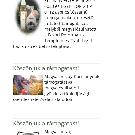
Kormány EGYH-EOR-20-P-
0030 és EGYH-EOR-20-P-
0112 azonosítószámú
támogatásokon keresztül
juttatott támogatását,
melyből megvalósulhatott
a Fasori Református
Templom és Gyülekezeti
ház külső és belső felújítása.
Köszönjük a támogatást!
Magyarország Kormánynak
támogatásával
megvalósulhatott
gyülekezetünk ifjúsági
csendeshete Zselickisfaludon.
Köszönjük a támogatást!
Magyarország