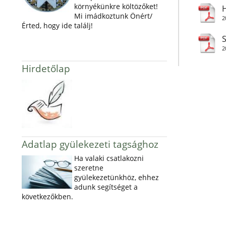
környékünkre költözőket!
H
Mi imádkoztunk Önért/
2
Érted, hogy ide találj!
S
2
Hirdetőlap
Adatlap gyülekezeti tagsághoz
Ha valaki csatlakozni
szeretne
gyülekezetünkhöz, ehhez
adunk segítséget a
következőkben.