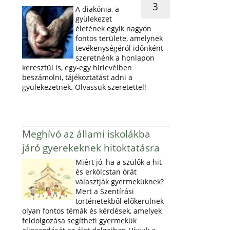
3
A diakónia, a
gyülekezet
életének egyik nagyon
fontos területe, amelynek
tevékenységéról időnként
szeretnénk a honlapon
keresztül is, egy-egy hirlevélben
beszámolni, tájékoztatást adni a
gyülekezetnek. Olvassuk szeretettel!
Meghívó az állami iskolákba
járó gyerekeknek hitoktatásra
Miért jó, ha a szülők a hit-
és erkölcstan órát
választják gyermeküknek?
Mert a Szentírási
történetekből előkerülnek
olyan fontos témák és kérdések, amelyek
feldolgozása segítheti gyermekük