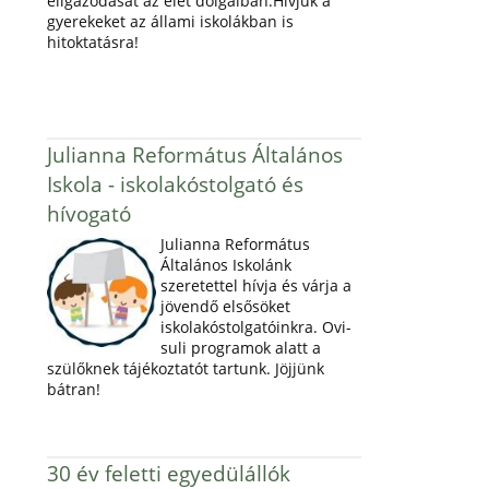
eligazodását az élet dolgaiban.Hívjuk a
gyerekeket az állami iskolákban is
hitoktatásra!
Julianna Református Általános
Iskola - iskolakóstolgató és
hívogató
Julianna Református
Általános Iskolánk
szeretettel hívja és várja a
jövendő elsősöket
iskolakóstolgatóinkra. Ovi-
suli programok alatt a
szülőknek tájékoztatót tartunk. Jöjjünk
bátran!
30 év feletti egyedülállók