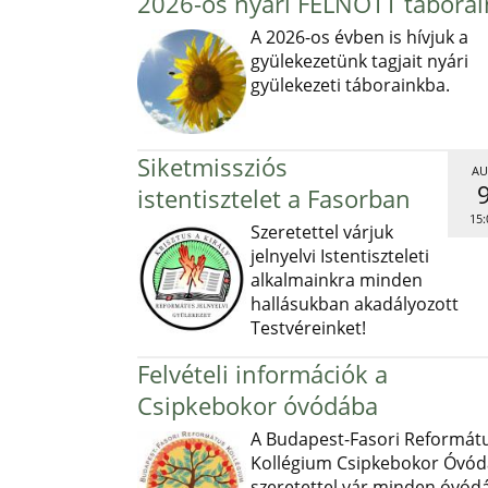
2026-os nyári FELNŐTT táborai
A 2026-os évben is hívjuk a
gyülekezetünk tagjait nyári
gyülekezeti táborainkba.
Siketmissziós
AU
istentisztelet a Fasorban
15:
Szeretettel várjuk
jelnyelvi Istentiszteleti
alkalmainkra minden
hallásukban akadályozott
Testvéreinket!
Felvételi információk a
Csipkebokor óvódába
A Budapest-Fasori Reformát
Kollégium Csipkebokor Óvód
szeretettel vár minden óvód