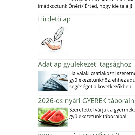
imádkoztunk Önért/ Érted, hogy ide találj!
Hirdetőlap
Adatlap gyülekezeti tagsághoz
Ha valaki csatlakozni szeretn
gyülekezetünkhöz, ehhez ad
segítséget a következőkben.
2026-os nyári GYEREK táborain
Szeretettel várjuk a gyermek
gyülekezetünk táboraiba!