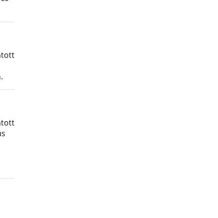
tott
.
tott
us