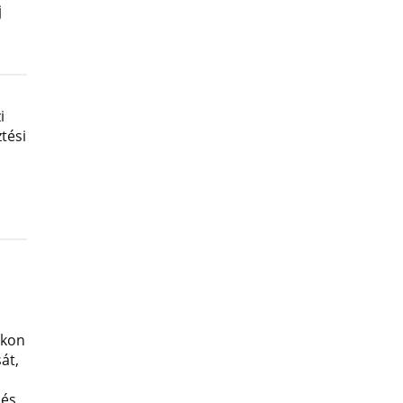
j
i
tési
okon
át,
 és