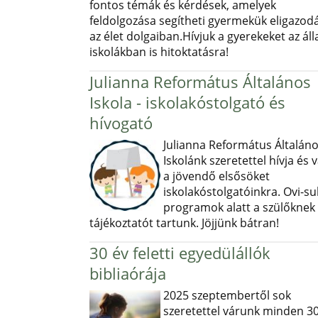
fontos témák és kérdések, amelyek
feldolgozása segítheti gyermekük eligazod
az élet dolgaiban.Hívjuk a gyerekeket az ál
iskolákban is hitoktatásra!
Julianna Református Általános
Iskola - iskolakóstolgató és
hívogató
Julianna Református Általán
Iskolánk szeretettel hívja és v
a jövendő elsősöket
iskolakóstolgatóinkra. Ovi-sul
programok alatt a szülőknek
tájékoztatót tartunk. Jöjjünk bátran!
30 év feletti egyedülállók
bibliaórája
2025 szeptembertől sok
szeretettel várunk minden 30