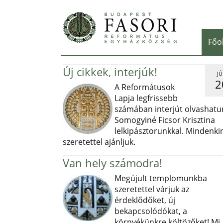
Főo
Új cikkek, interjúk!
JÚ
2
A Reformátusok
Lapja legfrissebb
számában interjút olvashatu
Somogyiné Ficsor Krisztina
lelkipásztorunkkal. Mindenki
szeretettel ajánljuk.
Van hely számodra!
Megújult templomunkba
szeretettel várjuk az
érdeklődőket, új
bekapcsolódókat, a
környékünkre költözőket! Mi