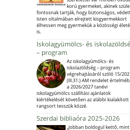
korú gyermeket, akinek szüle
fontosnak tartják, hogy biztonságos, védett
Isten oltalmában elrejtett kisgyermekkort
élhessen meg gyermekük a közösségi élet
is.
Iskolagyümölcs- és iskolazölds
– program
Az iskolagyümölcs- és
iskolazöldség – program
végrehajtásáról szóló 15/202
(III.31.) AM rendelet értelmé
a 2026/2027 tanévi
iskolagyümölcs szállítási ajánlatok
kiértékelését követően az alábbi kialakított
rangsort tesszük közzé.
Szerdai bibliaóra 2025-2026
„Jobban boldogul kettő, mint