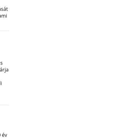
ását
lami
os
árja
i
 év