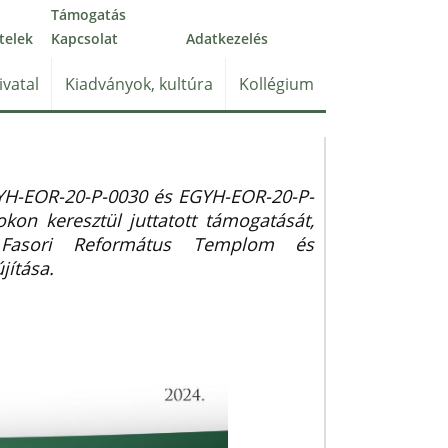
Támogatás
telek
Kapcsolat
Adatkezelés
ivatal
Kiadványok, kultúra
Kollégium
H-EOR-20-P-0030 és EGYH-EOR-20-P-
on keresztül juttatott támogatását,
 Fasori Református Templom és
jítása.