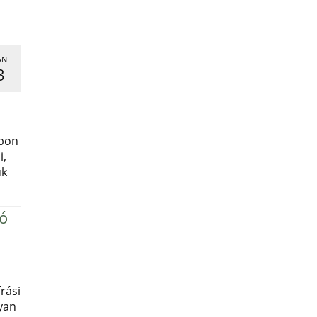
AN
3
,
apon
i,
uk
ró
rási
yan