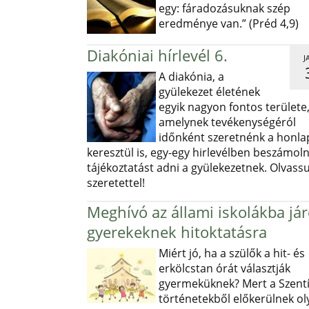
egy: fáradozásuknak szép
eredménye van.” (Préd 4,9)
Diakóniai hírlevél 6.
J
A diakónia, a
gyülekezet életének
egyik nagyon fontos területe
amelynek tevékenységéról
időnként szeretnénk a honl
keresztül is, egy-egy hirlevélben beszámoln
tájékoztatást adni a gyülekezetnek. Olvass
szeretettel!
Meghívó az állami iskolákba já
gyerekeknek hitoktatásra
Miért jó, ha a szülők a hit- és
erkölcstan órát választják
gyermeküknek? Mert a Szentí
történetekből előkerülnek ol