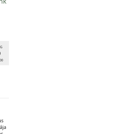
nk
G
9
00
us
ája
ás