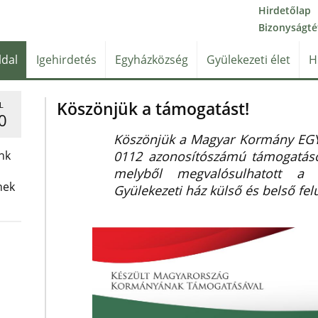
Hirdetőlap
Bizonyságté
ldal
Igehirdetés
Egyházközség
Gyülekezeti élet
H
Köszönjük a támogatást!
L
0
Köszönjük a Magyar Kormány EGY
nk
0112 azonosítószámú támogatások
melyből megvalósulhatott a
nek
Gyülekezeti ház külső és belső felú