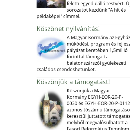
feletti egyedülálló testvért. Ú
sorozatot kezdünk "A hit és
példaképei" címmel.
Köszönet nyilvánítás!
A Magyar Kormány az Egyház
működési, program és fejlesz
pályázat keretében 1,5millió
forinttal támogatta
balatonszárszói gyülekezeti
családos csendeshetünket.
Köszönjük a támogatást!
Köszönjük a Magyar
Kormány EGYH-EOR-20-P-
0030 és EGYH-EOR-20-P-0112
azonosítószámú támogatás
keresztül juttatott támogatás
melyből megvalósulhatott a
Fasori Református Templom