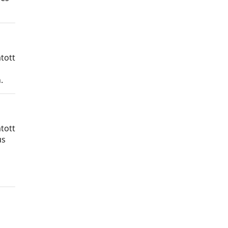
tott
.
tott
us