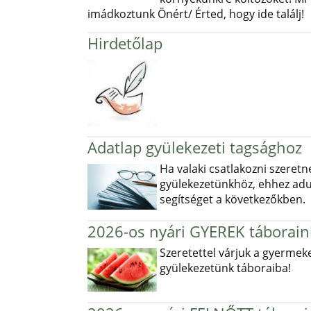
imádkoztunk Önért/ Érted, hogy ide találj!
Hirdetőlap
Adatlap gyülekezeti tagsághoz
Ha valaki csatlakozni szeretn
gyülekezetünkhöz, ehhez ad
segítséget a következőkben.
2026-os nyári GYEREK táborain
Szeretettel várjuk a gyermek
gyülekezetünk táboraiba!