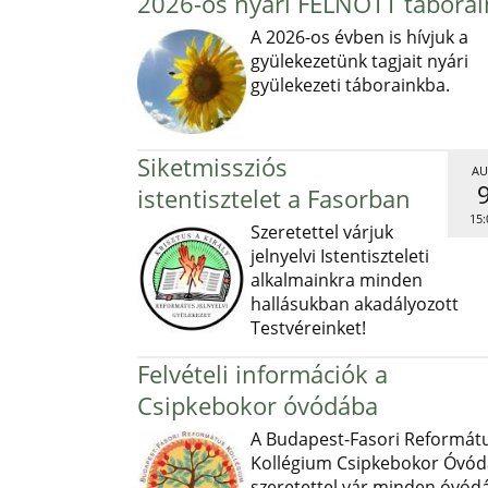
2026-os nyári FELNŐTT táborai
A 2026-os évben is hívjuk a
gyülekezetünk tagjait nyári
gyülekezeti táborainkba.
Siketmissziós
AU
istentisztelet a Fasorban
15:
Szeretettel várjuk
jelnyelvi Istentiszteleti
alkalmainkra minden
hallásukban akadályozott
Testvéreinket!
Felvételi információk a
Csipkebokor óvódába
A Budapest-Fasori Reformát
Kollégium Csipkebokor Óvód
szeretettel vár minden óvód