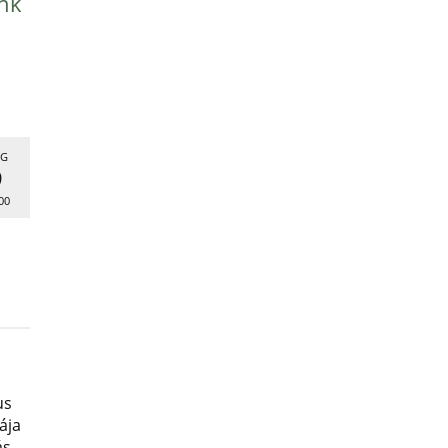
nk
G
9
00
us
ája
ás