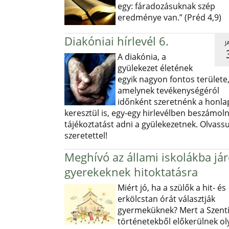
egy: fáradozásuknak szép
eredménye van.” (Préd 4,9)
Diakóniai hírlevél 6.
J
A diakónia, a
gyülekezet életének
egyik nagyon fontos területe
amelynek tevékenységéról
időnként szeretnénk a honl
keresztül is, egy-egy hirlevélben beszámoln
tájékoztatást adni a gyülekezetnek. Olvass
szeretettel!
Meghívó az állami iskolákba já
gyerekeknek hitoktatásra
Miért jó, ha a szülők a hit- és
erkölcstan órát választják
gyermeküknek? Mert a Szentí
történetekből előkerülnek ol