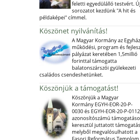
feletti egyedülálló testvért. Ú
sorozatot kezdünk "A hit és
példaképei" címmel.
Köszönet nyilvánítás!
A Magyar Kormány az Egyház
működési, program és fejlesz
pályázat keretében 1,5millió
forinttal támogatta
balatonszárszói gyülekezeti
családos csendeshetünket.
Köszönjük a támogatást!
Köszönjük a Magyar
Kormány EGYH-EOR-20-P-
0030 és EGYH-EOR-20-P-0112
azonosítószámú támogatás
keresztül juttatott támogatás
melyből megvalósulhatott a
Fasori Református Templom