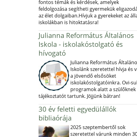
fontos témák és kérdések, amelyek
feldolgozása segítheti gyermekük eligazod
az élet dolgaiban.Hívjuk a gyerekeket az ál
iskolákban is hitoktatásra!
Julianna Református Általános
Iskola - iskolakóstolgató és
hívogató
Julianna Református Általán
Iskolánk szeretettel hívja és v
a jövendő elsősöket
iskolakóstolgatóinkra. Ovi-sul
programok alatt a szülőknek
tájékoztatót tartunk. Jöjjünk bátran!
30 év feletti egyedülállók
bibliaórája
2025 szeptembertől sok
szeretettel várunk minden 30