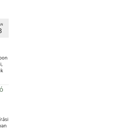
AN
3
,
apon
i,
uk
ró
rási
yan