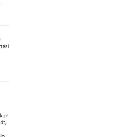
j
i
tési
okon
át,
 és