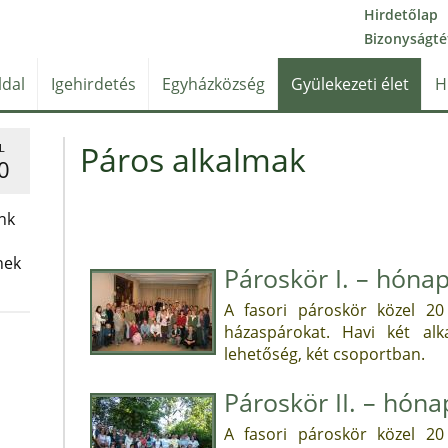
Hirdetőlap
Bizonyságté
ldal
Igehirdetés
Egyházközség
Gyülekezeti élet
H
Páros alkalmak
L
0
nk
nek
Pároskör I. – hóna
A fasori pároskör közel 20
házaspárokat. Havi két al
lehetőség, két csoportban.
Pároskör II. – hóna
A fasori pároskör közel 20