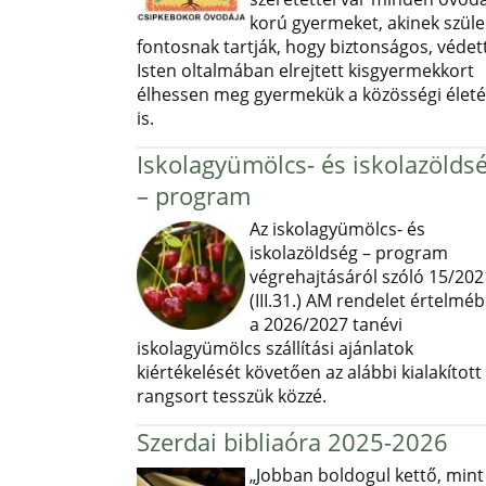
korú gyermeket, akinek szüle
fontosnak tartják, hogy biztonságos, védett
Isten oltalmában elrejtett kisgyermekkort
élhessen meg gyermekük a közösségi élet
is.
Iskolagyümölcs- és iskolazölds
– program
Az iskolagyümölcs- és
iskolazöldség – program
végrehajtásáról szóló 15/202
(III.31.) AM rendelet értelmé
a 2026/2027 tanévi
iskolagyümölcs szállítási ajánlatok
kiértékelését követően az alábbi kialakított
rangsort tesszük közzé.
Szerdai bibliaóra 2025-2026
„Jobban boldogul kettő, mint