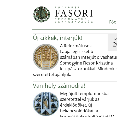
Főo
Új cikkek, interjúk!
JÚ
2
A Reformátusok
Lapja legfrissebb
számában interjút olvashatu
Somogyiné Ficsor Krisztina
lelkipásztorunkkal. Mindenki
szeretettel ajánljuk.
Van hely számodra!
Megújult templomunkba
szeretettel várjuk az
érdeklődőket, új
bekapcsolódókat, a
környékünkre költözőket! Mi