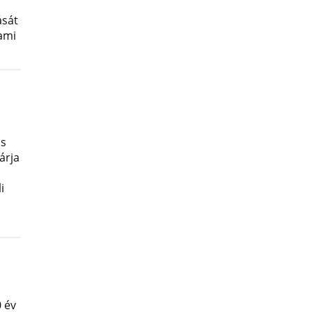
ását
lami
os
árja
i
 év