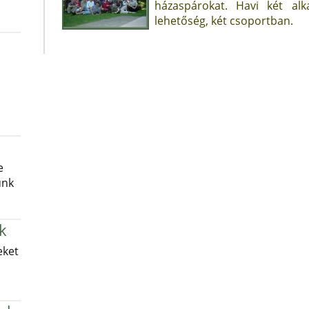
házaspárokat. Havi két al
lehetőség, két csoportban.
e
unk
k
eket