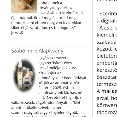
abba ennek a
törvénykönyvnek az
- Szerin
olvasását, arról elmélkedj
éjjel-nappal, őrizd meg és tartsd meg
a digitá
mindazt, ami ebben meg van írva. Akkor
- A cser
sikerrel jársz utadon, és boldogulsz."
Jozs1,8
kiemeli 
szabadab
között f
Szabó Imre Alapítvány
életúton
Egyéb szervezet
embertár
egyszerűsített éves
beszámolója 2025. év
kereszté
Köszönjük az
összetar
adományokat! Isten áldását
kérjük az adományozók
természe
életére! 2025. évben
A mai ge
alapítványunk közhasznú
azzal, h
lett. Szeretettel fogadjuk
vállalkozások, cégek adományait is."Kiki
környez
amint eltökélte szívében, nem
táborozá
szomorúságból, vagy kénytelenségből;