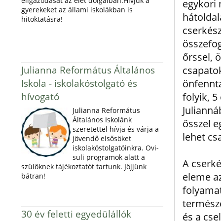
eligazodását az élet dolgaiban.Hívjuk a
egykori 
gyerekeket az állami iskolákban is
hátoldal
hitoktatásra!
cserkés
összefog
őrssel, ö
Julianna Református Általános
csapatok
Iskola - iskolakóstolgató és
önfennta
hívogató
folyik, 
Julianná
Julianna Református
Általános Iskolánk
ősszel e
szeretettel hívja és várja a
lehet cs
jövendő elsősöket
iskolakóstolgatóinkra. Ovi-
suli programok alatt a
A cserké
szülőknek tájékoztatót tartunk. Jöjjünk
eleme az
bátran!
folyamat
termész
30 év feletti egyedülállók
és a cse