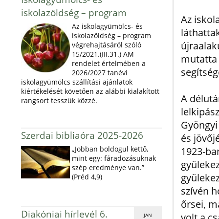
iskolazöldség – program
Az iskol
Az iskolagyümölcs- és
láthatta
iskolazöldség – program
újraalak
végrehajtásáról szóló
15/2021.(III.31.) AM
mutatta
rendelet értelmében a
segítség
2026/2027 tanévi
iskolagyümölcs szállítási ajánlatok
kiértékelését követően az alábbi kialakított
A délut
rangsort tesszük közzé.
lelkipás
Gyöngyi 
Szerdai bibliaóra 2025-2026
és jövőj
„Jobban boldogul kettő,
1923-ban
mint egy: fáradozásuknak
gyülekez
szép eredménye van.”
gyülekez
(Préd 4,9)
szívén h
őrsei, m
Diakóniai hírlevél 6.
volt a c
JAN