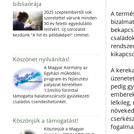
bibliaórája
2025 szeptembertől sok
A termés
szeretettel várunk minden
bizalmat
30 év feletti egyedülálló
bekapcso
testvért. Új sorozatot
kezdünk "A hit és példaképei" címmel.
családok
rendszer
kikapcso
Köszönet nyilvánítás!
A Magyar Kormány az
A kereka
Egyházi működési,
üzenetet
program és fejlesztési
pályázat keretében
pedig gy
1,5millió forinttal
emberek 
támogatta balatonszárszói gyülekezeti
lelkileg
családos csendeshetünket.
növeked
cserkés
Köszönjük a támogatást!
fogalmaz
Köszönjük a Magyar