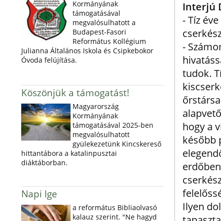
Kormányának
Interjú
támogatásával
- Tíz éve
megvalósulhatott a
cserkés
Budapest-Fasori
Református Kollégium
- Számom
Julianna Általános Iskola és Csipkebokor
hivatáss
Óvoda felújítása.
tudok. T
kiscserk
Köszönjük a támogatást!
őrstársa
Magyarország
alapvető
Kormányának
hogy a v
támogatásával 2025-ben
megvalósulhatott
később p
gyülekezetünk Kincskereső
elegendő
hittantábora a katalinpusztai
diáktáborban.
erdőben,
cserkész
felelőss
Napi Ige
Ilyen d
a református Bibliaolvasó
kalauz szerint. "Ne hagyd
tapaszta