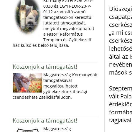
Kormány EGYH-EOR-20-P-
0030 és EGYH-EOR-20-P-
Diószegi
0112 azonosítószámú
csapatpa
támogatásokon keresztül
juttatott támogatását,
cserkész
melyből megvalósulhatott
„a mi c
a Fasori Református
cserkész
Templom és Gyülekezeti
ház külső és belső felújítása.
lehetős
által az
nevében 
Köszönjük a támogatást!
mások s
Magyarország Kormánynak
támogatásával
megvalósulhatott
Szeptem
gyülekezetünk ifjúsági
vált Pal
csendeshete Zselickisfaludon.
érdeklőd
formába
tagjaival
Köszönjük a támogatást!
Magyarország