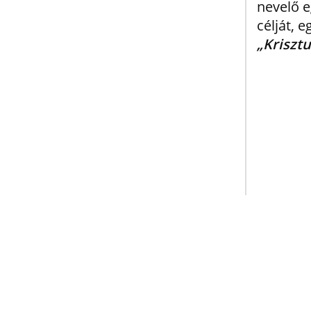
nevelő 
célját, 
„Kriszt