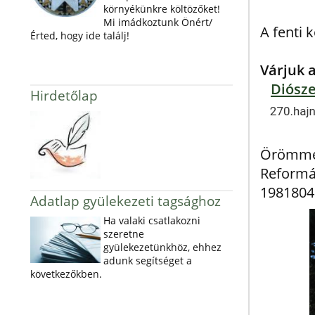
környékünkre költözőket!
Mi imádkoztunk Önért/
A fenti 
Érted, hogy ide találj!
Várjuk 
Diósze
Hirdetőlap
Örömmel
Reformá
1981804
Adatlap gyülekezeti tagsághoz
Ha valaki csatlakozni
szeretne
gyülekezetünkhöz, ehhez
adunk segítséget a
következőkben.