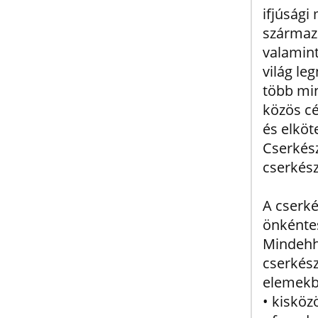
ifjúsági
származá
valamint
világ le
több min
közös cé
és elköt
Cserkész
cserkés
A cserké
önkéntes
Mindehh
cserkész
elemekbő
• kisköz