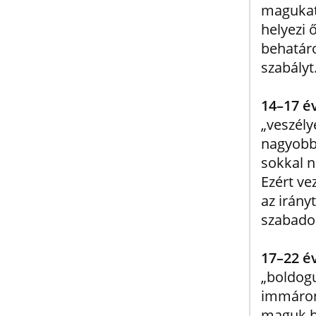
magukat,
helyezi 
behatáro
szabályt
14
–
17 é
„veszély
nagyobb
sokkal n
Ezért ve
az irány
szabado
17
–
22 é
„boldogu
immáron 
maguk ha