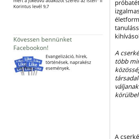
mert a jókedvű adakozót szereti az Isten" II
próbatét
Korintus levél 9,7
izgalmas
életform
tanuláss
kihívások
Kövessen bennünket
Facebookon!
A cserké
Evangelizáció, hírek,
több min
történések, naprakész
események.
közösség
társadal
váljana
körülbel
A cserké