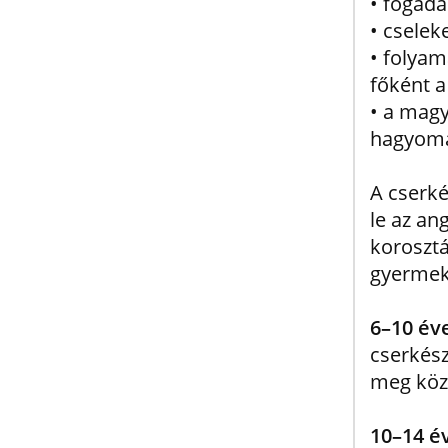
• fogada
• cselek
• folya
főként a
• a magy
hagyomá
A cserké
le az an
koroszt
gyermeke
6–10 év
cserkész
meg köz
10
–
14 é