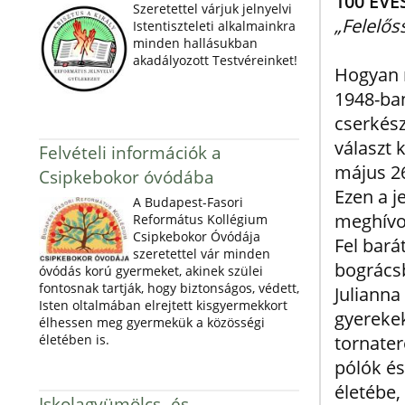
100 ÉVE
Szeretettel várjuk jelnyelvi
„Felelős
Istentiszteleti alkalmainkra
minden hallásukban
akadályozott Testvéreinket!
Hogyan m
1948-ban
cserkész
választ 
Felvételi információk a
május 26
Csipkebokor óvódába
Ezen a j
A Budapest-Fasori
meghívot
Református Kollégium
Csipkebokor Óvódája
Fel bará
szeretettel vár minden
bográcsb
óvódás korú gyermeket, akinek szülei
fontosnak tartják, hogy biztonságos, védett,
Julianna
Isten oltalmában elrejtett kisgyermekkort
gyerekek
élhessen meg gyermekük a közösségi
életében is.
tornater
pólók és
életébe,
Iskolagyümölcs- és