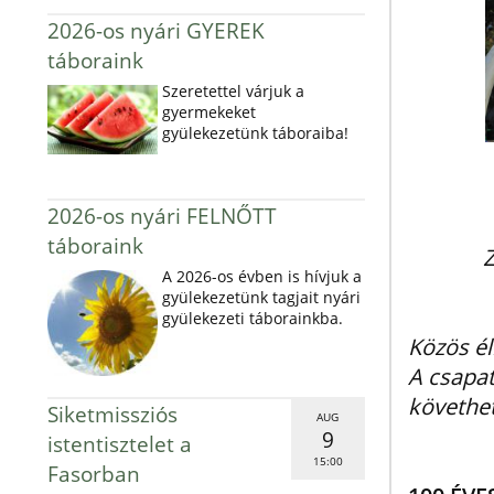
2026-os nyári GYEREK
táboraink
Szeretettel várjuk a
gyermekeket
gyülekezetünk táboraiba!
2026-os nyári FELNŐTT
táboraink
Z
A 2026-os évben is hívjuk a
gyülekezetünk tagjait nyári
gyülekezeti táborainkba.
Közös é
A csapat
követhe
Siketmissziós
AUG
9
istentisztelet a
15:00
Fasorban