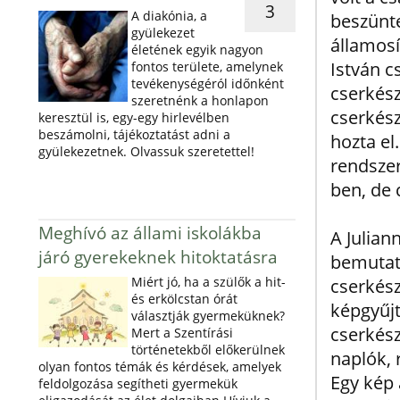
3
A diakónia, a
beszünte
gyülekezet
államosí
életének egyik nagyon
István c
fontos területe, amelynek
tevékenységéról időnként
cserkész
szeretnénk a honlapon
cserkész
keresztül is, egy-egy hirlevélben
beszámolni, tájékoztatást adni a
hozta el
gyülekezetnek. Olvassuk szeretettel!
rendszer
ben, de
Meghívó az állami iskolákba
A Julian
járó gyerekeknek hitoktatásra
bemutatt
Miért jó, ha a szülők a hit-
cserkész
és erkölcstan órát
képgyűj
választják gyermeküknek?
cserkész
Mert a Szentírási
történetekből előkerülnek
naplók, 
olyan fontos témák és kérdések, amelyek
Egy kép a
feldolgozása segítheti gyermekük