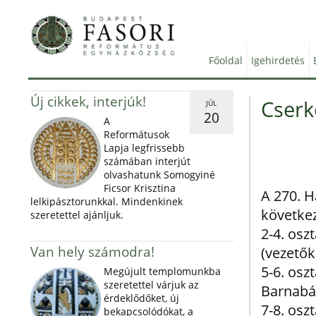
Főoldal
Igehirdetés
Új cikkek, interjúk!
Cserk
JÚL
20
A
Reformátusok
Lapja legfrissebb
számában interjút
olvashatunk Somogyiné
Ficsor Krisztina
A 270. H
lelkipásztorunkkal. Mindenkinek
követke
szeretettel ajánljuk.
2-4. osz
Van hely számodra!
(vezetők
5-6. osz
Megújult templomunkba
szeretettel várjuk az
Barnabá
érdeklődőket, új
7-8. osz
bekapcsolódókat, a