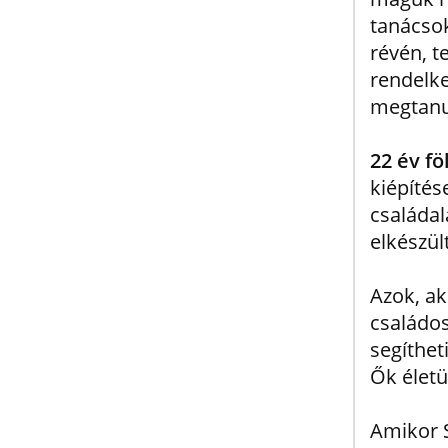
tanácsok
révén, t
rendelke
megtanul
22 év fö
kiépítés
családal
elkészül
Azok, ak
családos
segíthet
Ők életü
Amikor S