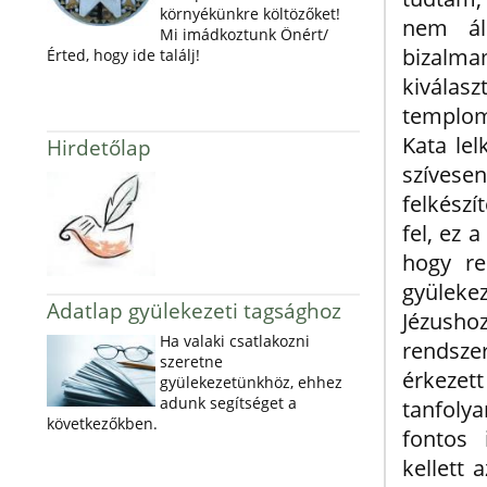
környékünkre költözőket!
nem ál
Mi imádkoztunk Önért/
bizalma
Érted, hogy ide találj!
kiválas
templom
Kata lel
Hirdetőlap
szívese
felkészí
fel, ez 
hogy re
gyülekez
Adatlap gyülekezeti tagsághoz
Jézusho
Ha valaki csatlakozni
rendszer
szeretne
érkezet
gyülekezetünkhöz, ehhez
adunk segítséget a
tanfoly
következőkben.
fontos 
kellett 