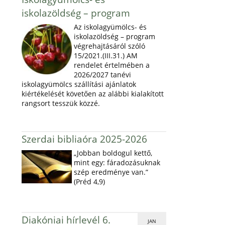
iskolazöldség – program
Az iskolagyümölcs- és
iskolazöldség – program
végrehajtásáról szóló
15/2021.(III.31.) AM
rendelet értelmében a
2026/2027 tanévi
iskolagyümölcs szállítási ajánlatok
kiértékelését követően az alábbi kialakított
rangsort tesszük közzé.
Szerdai bibliaóra 2025-2026
„Jobban boldogul kettő,
mint egy: fáradozásuknak
szép eredménye van.”
(Préd 4,9)
Diakóniai hírlevél 6.
JAN