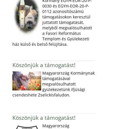
Kormány EGYH-EOR-20-P-
0030 és EGYH-EOR-20-P-
0112 azonosítószámú
támogatásokon keresztül
juttatott támogatását,
melyből megvalósulhatott
a Fasori Református
Templom és Gyülekezeti
ház külső és belső felújítása.
Köszönjük a támogatást!
Magyarország Kormánynak
támogatásával
megvalósulhatott
gyülekezetünk ifjúsági
csendeshete Zselickisfaludon.
Köszönjük a támogatást!
Magyarország