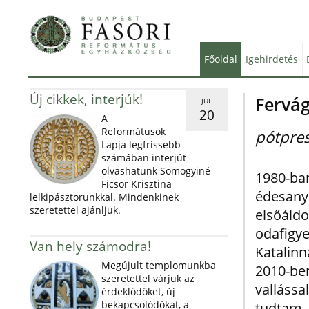
Főoldal
Igehirdetés
Új cikkek, interjúk!
Fervá
JÚL
20
A
Reformátusok
pótpres
Lapja legfrissebb
számában interjút
olvashatunk Somogyiné
1980-
Ficsor Krisztina
édesany
lelkipásztorunkkal. Mindenkinek
szeretettel ajánljuk.
elsőáld
odafigy
Van hely számodra!
Katalin
Megújult templomunkba
2010-ben
szeretettel várjuk az
vallássa
érdeklődőket, új
bekapcsolódókat, a
tudtam,