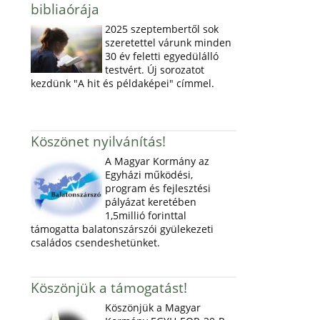
bibliaórája
2025 szeptembertől sok
szeretettel várunk minden
30 év feletti egyedülálló
testvért. Új sorozatot
kezdünk "A hit és példaképei" címmel.
Köszönet nyilvánítás!
A Magyar Kormány az
Egyházi működési,
program és fejlesztési
pályázat keretében
1,5millió forinttal
támogatta balatonszárszói gyülekezeti
családos csendeshetünket.
Köszönjük a támogatást!
Köszönjük a Magyar