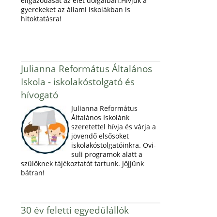
eligazodását az élet dolgaiban.Hívjuk a
gyerekeket az állami iskolákban is
hitoktatásra!
Julianna Református Általános
Iskola - iskolakóstolgató és
hívogató
Julianna Református
Általános Iskolánk
szeretettel hívja és várja a
jövendő elsősöket
iskolakóstolgatóinkra. Ovi-
suli programok alatt a
szülőknek tájékoztatót tartunk. Jöjjünk
bátran!
30 év feletti egyedülállók