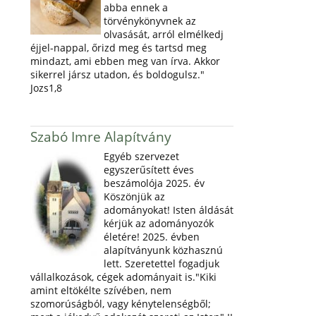
abba ennek a
törvénykönyvnek az
olvasását, arról elmélkedj
éjjel-nappal, őrizd meg és tartsd meg
mindazt, ami ebben meg van írva. Akkor
sikerrel jársz utadon, és boldogulsz."
Jozs1,8
Szabó Imre Alapítvány
Egyéb szervezet
egyszerűsített éves
beszámolója 2025. év
Köszönjük az
adományokat! Isten áldását
kérjük az adományozók
életére! 2025. évben
alapítványunk közhasznú
lett. Szeretettel fogadjuk
vállalkozások, cégek adományait is."Kiki
amint eltökélte szívében, nem
szomorúságból, vagy kénytelenségből;