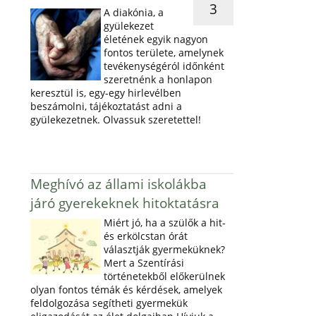
3
A diakónia, a
gyülekezet
életének egyik nagyon
fontos területe, amelynek
tevékenységéról időnként
szeretnénk a honlapon
keresztül is, egy-egy hirlevélben
beszámolni, tájékoztatást adni a
gyülekezetnek. Olvassuk szeretettel!
Meghívó az állami iskolákba
járó gyerekeknek hitoktatásra
Miért jó, ha a szülők a hit-
és erkölcstan órát
választják gyermeküknek?
Mert a Szentírási
történetekből előkerülnek
olyan fontos témák és kérdések, amelyek
feldolgozása segítheti gyermekük