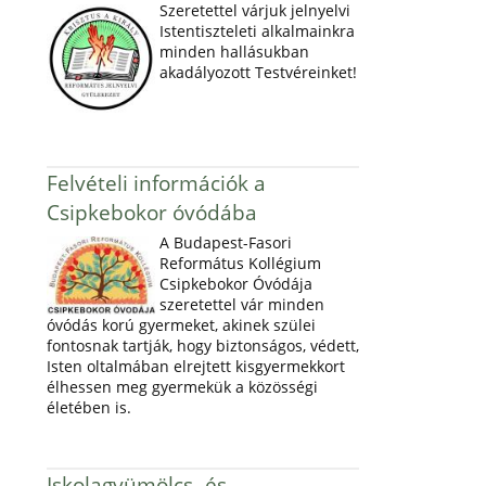
Szeretettel várjuk jelnyelvi
Istentiszteleti alkalmainkra
minden hallásukban
akadályozott Testvéreinket!
Felvételi információk a
Csipkebokor óvódába
A Budapest-Fasori
Református Kollégium
Csipkebokor Óvódája
szeretettel vár minden
óvódás korú gyermeket, akinek szülei
fontosnak tartják, hogy biztonságos, védett,
Isten oltalmában elrejtett kisgyermekkort
élhessen meg gyermekük a közösségi
életében is.
Iskolagyümölcs- és