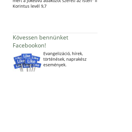
mert a jókedvű adakozót szereti az Isten" II
Korintus levél 9,7
Kövessen bennünket
Facebookon!
Evangelizáció, hírek,
történések, naprakész
események.