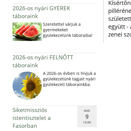
Kísértő
2026-os nyári GYEREK
pilléré
táboraink
születe
Szeretettel várjuk a
együtt -
gyermekeket
zenei sz
gyülekezetünk táboraiba!
2026-os nyári FELNŐTT
táboraink
A 2026-os évben is hívjuk a
gyülekezetünk tagjait nyári
gyülekezeti táborainkba.
Siketmissziós
AUG
9
istentisztelet a
15:00
Fasorban