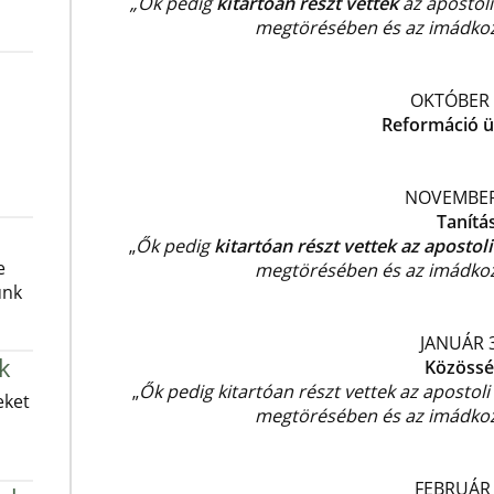
„Ők pedig
kitartóan részt vettek
az apostoli
megtörésében és az imádkoz
OKTÓBER
Reformáció 
NOVEMBER
Tanítá
„
Ők pedig
kitartóan részt vettek az apostol
e
megtörésében és az imádko
unk
JANUÁR 
k
Közössé
„
Ők pedig kitartóan részt vettek
az apostoli
eket
megtörésében és az imádko
FEBRUÁR