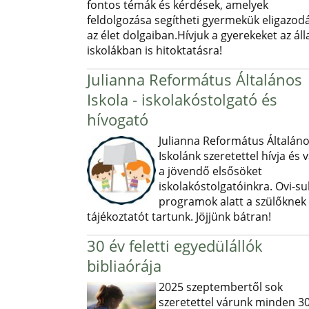
fontos témák és kérdések, amelyek
feldolgozása segítheti gyermekük eligazod
az élet dolgaiban.Hívjuk a gyerekeket az ál
iskolákban is hitoktatásra!
Julianna Református Általános
Iskola - iskolakóstolgató és
hívogató
Julianna Református Általán
Iskolánk szeretettel hívja és v
a jövendő elsősöket
iskolakóstolgatóinkra. Ovi-sul
programok alatt a szülőknek
tájékoztatót tartunk. Jöjjünk bátran!
30 év feletti egyedülállók
bibliaórája
2025 szeptembertől sok
szeretettel várunk minden 30