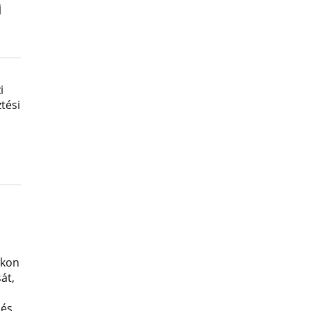
j
i
tési
okon
át,
 és