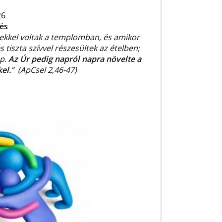
26
és
lekkel voltak a templomban, és amikor
iszta szívvel részesültek az ételben;
p.
Az Úr pedig napról napra növelte a
el.
” (ApCsel 2,46-47)