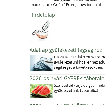
imádkoztunk Önért/ Érted, hogy ide találj!
Hirdetőlap
Adatlap gyülekezeti tagsághoz
Ha valaki csatlakozni szeretn
gyülekezetünkhöz, ehhez ad
segítséget a következőkben.
2026-os nyári GYEREK táborain
Szeretettel várjuk a gyermek
gyülekezetünk táboraiba!