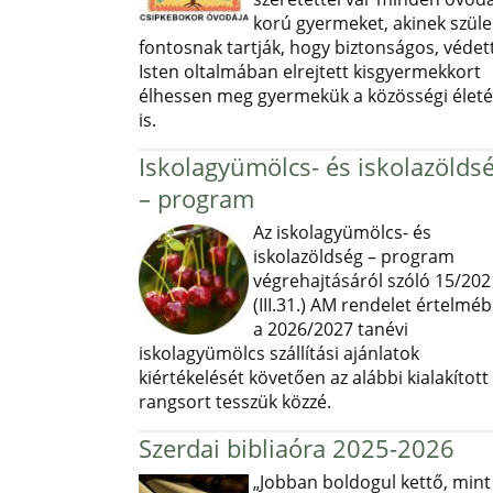
korú gyermeket, akinek szüle
fontosnak tartják, hogy biztonságos, védett
Isten oltalmában elrejtett kisgyermekkort
élhessen meg gyermekük a közösségi élet
is.
Iskolagyümölcs- és iskolazölds
– program
Az iskolagyümölcs- és
iskolazöldség – program
végrehajtásáról szóló 15/202
(III.31.) AM rendelet értelmé
a 2026/2027 tanévi
iskolagyümölcs szállítási ajánlatok
kiértékelését követően az alábbi kialakított
rangsort tesszük közzé.
Szerdai bibliaóra 2025-2026
„Jobban boldogul kettő, mint