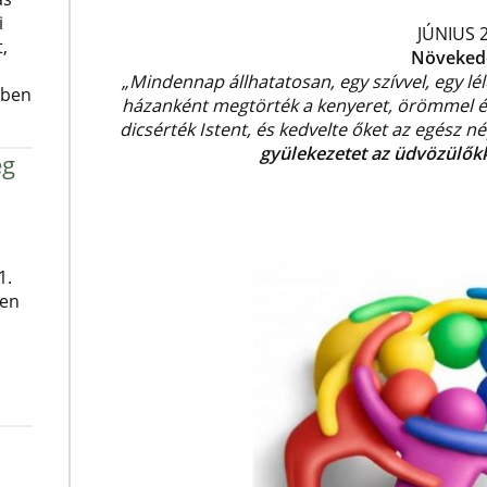
i
JÚNIUS 
,
Növeked
„Mindennap állhatatosan, egy szívvel, egy lé
ében
házanként megtörték a kenyeret, örömmel és t
dicsérték Istent, és kedvelte őket az egész né
gyülekezetet az üdvözülőkk
ég
1.
ben