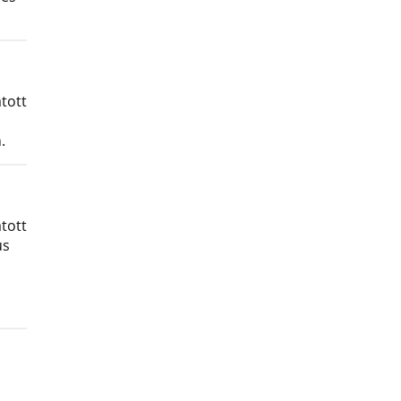
tott
.
tott
us