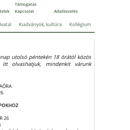
Támogatás
telek
Kapcsolat
Adatkezelés
ivatal
Kiadványok, kultúra
Kollégium
nap utolsó péntekén 18 órától közös
 itt olvashatjuk, mindenkit várunk
IAÓRA
26
APOKHOZ
R 26
s