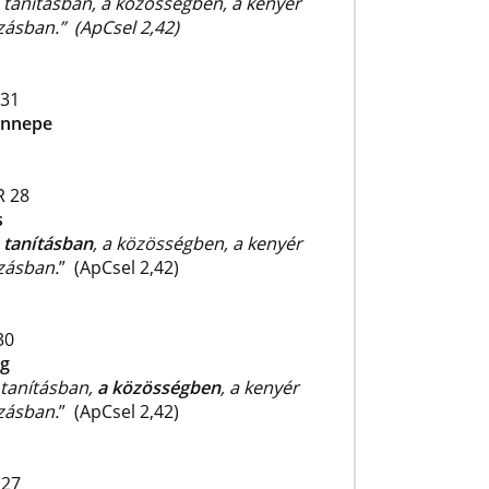
 tanításban, a közösségben, a kenyér
ásban.” (ApCsel 2,42)
 31
ünnepe
 28
s
i tanításban
, a közösségben, a kenyér
zásban.
” (ApCsel 2,42)
30
g
 tanításban,
a közösségben
, a kenyér
zásban.
” (ApCsel 2,42)
 27