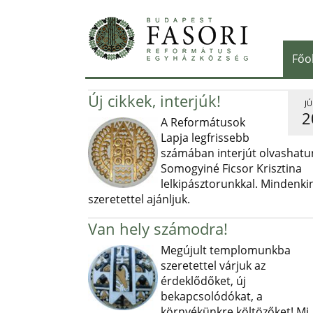
Főo
Új cikkek, interjúk!
JÚ
2
A Reformátusok
Lapja legfrissebb
számában interjút olvashatu
Somogyiné Ficsor Krisztina
lelkipásztorunkkal. Mindenki
szeretettel ajánljuk.
Van hely számodra!
Megújult templomunkba
szeretettel várjuk az
érdeklődőket, új
bekapcsolódókat, a
környékünkre költözőket! Mi