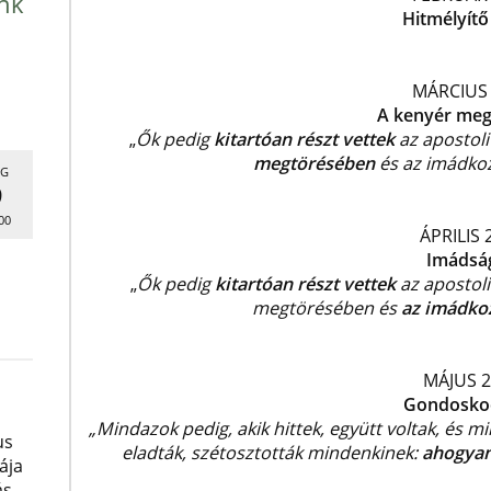
nk
Hitmélyítő
MÁRCIUS
A kenyér meg
„
Ők pedig
kitartóan részt vettek
az apostoli
megtörésében
és az imádko
G
9
00
ÁPRILIS 
Imádsá
„
Ők pedig
kitartóan részt vettek
az apostoli
megtörésében és
az imádko
MÁJUS 2
Gondosko
„Mindazok pedig, akik hittek, együtt voltak, és m
us
eladták, szétosztották mindenkinek:
ahogyan
ája
ás