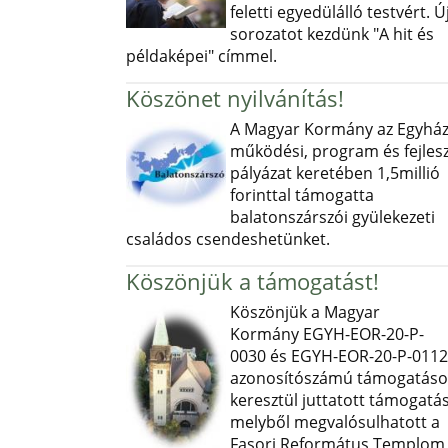
feletti egyedülálló testvért. Ú
sorozatot kezdünk "A hit és
példaképei" címmel.
Köszönet nyilvánítás!
A Magyar Kormány az Egyház
működési, program és fejlesz
pályázat keretében 1,5millió
forinttal támogatta
balatonszárszói gyülekezeti
családos csendeshetünket.
Köszönjük a támogatást!
Köszönjük a Magyar
Kormány EGYH-EOR-20-P-
0030 és EGYH-EOR-20-P-0112
azonosítószámú támogatás
keresztül juttatott támogatás
melyből megvalósulhatott a
Fasori Református Templom