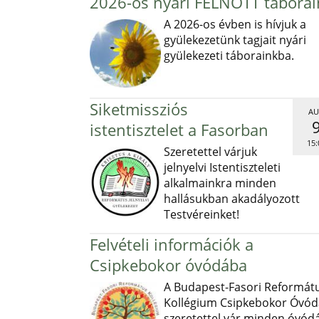
2026-os nyári FELNŐTT táborai
A 2026-os évben is hívjuk a
gyülekezetünk tagjait nyári
gyülekezeti táborainkba.
Siketmissziós
AU
istentisztelet a Fasorban
15:
Szeretettel várjuk
jelnyelvi Istentiszteleti
alkalmainkra minden
hallásukban akadályozott
Testvéreinket!
Felvételi információk a
Csipkebokor óvódába
A Budapest-Fasori Reformát
Kollégium Csipkebokor Óvód
szeretettel vár minden óvód