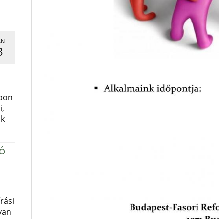
AN
3
,
apon
i,
uk
ró
rási
yan