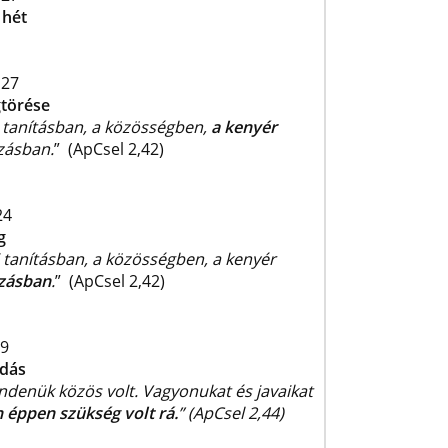
 hét
 27
törése
 tanításban, a közösségben,
a kenyér
zásban.
” (ApCsel 2,42)
24
g
 tanításban, a közösségben, a kenyér
zásban
.
” (ApCsel 2,42)
9
dás
indenük közös volt. Vagyonukat és javaikat
 éppen szükség volt rá.
” (ApCsel 2,44)