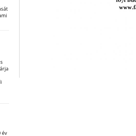
ását
lami
os
árja
i
 év