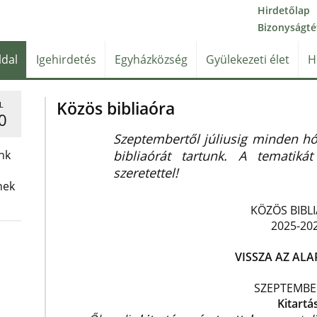
Hirdetőlap
Bizonyságté
ldal
Igehirdetés
Egyházközség
Gyülekezeti élet
H
Közös bibliaóra
L
0
Szeptembertől júliusig minden hó
nk
bibliaórát tartunk. A tematikát
szeretettel!
nek
KÖZÖS BIBL
2025-20
VISSZA AZ AL
SZEPTEMBE
Kitartá