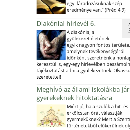
egy: fáradozásuknak szép
eredménye van.” (Préd 4,9)
Diakóniai hírlevél 6.
J
A diakónia, a
gyülekezet életének
egyik nagyon fontos területe
amelynek tevékenységéról
időnként szeretnénk a honl
keresztül is, egy-egy hirlevélben beszámoln
tájékoztatást adni a gyülekezetnek. Olvass
szeretettel!
Meghívó az állami iskolákba já
gyerekeknek hitoktatásra
Miért jó, ha a szülők a hit- és
erkölcstan órát választják
gyermeküknek? Mert a Szentí
történetekből előkerülnek ol