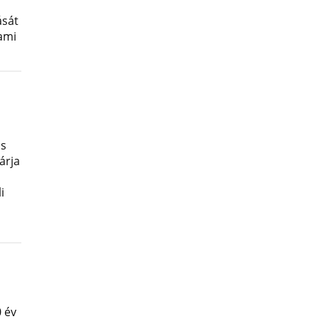
ását
lami
os
árja
i
 év