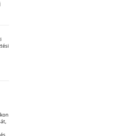
j
i
tési
okon
át,
 és