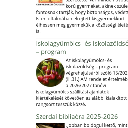
korú gyermeket, akinek szüle
fontosnak tartják, hogy biztonságos, védett
Isten oltalmában elrejtett kisgyermekkort
élhessen meg gyermekük a közösségi élet
is.
Iskolagyümölcs- és iskolazölds
– program
Az iskolagyümölcs- és
iskolazöldség – program
végrehajtásáról szóló 15/202
(III.31.) AM rendelet értelmé
a 2026/2027 tanévi
iskolagyümölcs szállítási ajánlatok
kiértékelését követően az alábbi kialakított
rangsort tesszük közzé.
Szerdai bibliaóra 2025-2026
„Jobban boldogul kettő, mint