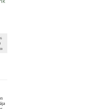
nk
G
9
00
us
ája
ás