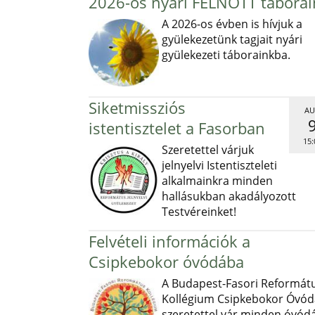
2026-os nyári FELNŐTT táborai
A 2026-os évben is hívjuk a
gyülekezetünk tagjait nyári
gyülekezeti táborainkba.
Siketmissziós
AU
istentisztelet a Fasorban
15:
Szeretettel várjuk
jelnyelvi Istentiszteleti
alkalmainkra minden
hallásukban akadályozott
Testvéreinket!
Felvételi információk a
Csipkebokor óvódába
A Budapest-Fasori Reformát
Kollégium Csipkebokor Óvód
szeretettel vár minden óvód