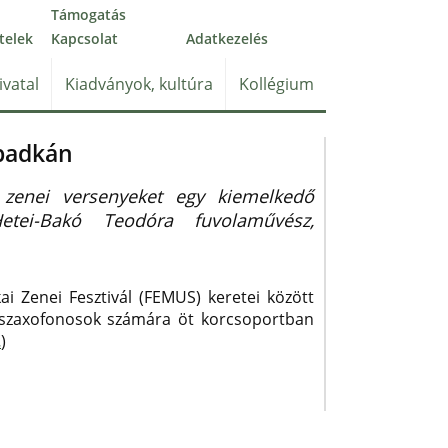
Támogatás
telek
Kapcsolat
Adatkezelés
ivatal
Kiadványok, kultúra
Kollégium
abadkán
 zenei versenyeket egy kiemelkedő
etei-Bakó Teodóra fuvolaművész,
ai Zenei Fesztivál (FEMUS) keretei között
és szaxofonosok számára öt korcsoportban
.
)