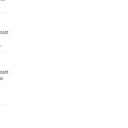
tott
.
tott
us