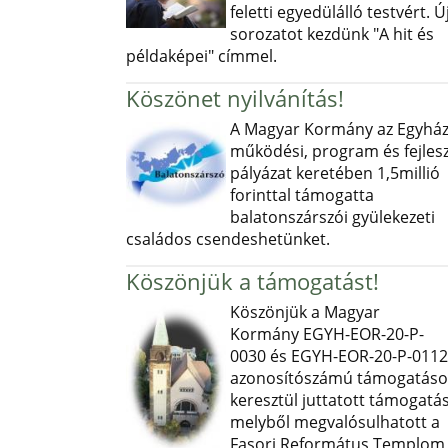
feletti egyedülálló testvért. Ú
sorozatot kezdünk "A hit és
példaképei" címmel.
Köszönet nyilvánítás!
A Magyar Kormány az Egyház
működési, program és fejlesz
pályázat keretében 1,5millió
forinttal támogatta
balatonszárszói gyülekezeti
családos csendeshetünket.
Köszönjük a támogatást!
Köszönjük a Magyar
Kormány EGYH-EOR-20-P-
0030 és EGYH-EOR-20-P-0112
azonosítószámú támogatás
keresztül juttatott támogatás
melyből megvalósulhatott a
Fasori Református Templom