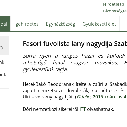
Hirdetőlap
Bizonyságté
ldal
Igehirdetés
Egyházközség
Gyülekezeti élet
H
Fasori fuvolista lány nagydíja Sz
L
0
Sorra nyeri a rangos hazai és külföldi
nk
tehetségű fiatal magyar muzsikus, H
gyülekeztünk tagja.
nek
Hetei-Bakó Teodórának ítélte a zsűri a Szabadk
zajlott nemzetközi – fuvolisták, klarinétosok 
kiírt – verseny nagydíját. (
Fidelio,
2015. március 4
Dóri nemzetközi sikereiről
ITT
olvashatnak.