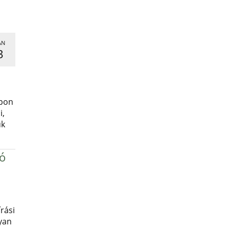
AN
3
,
apon
i,
uk
ró
rási
yan