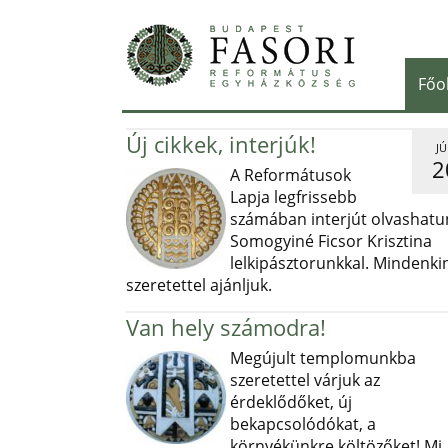
Főo
Új cikkek, interjúk!
JÚ
2
A Reformátusok
Lapja legfrissebb
számában interjút olvashatu
Somogyiné Ficsor Krisztina
lelkipásztorunkkal. Mindenki
szeretettel ajánljuk.
Van hely számodra!
Megújult templomunkba
szeretettel várjuk az
érdeklődőket, új
bekapcsolódókat, a
környékünkre költözőket! Mi