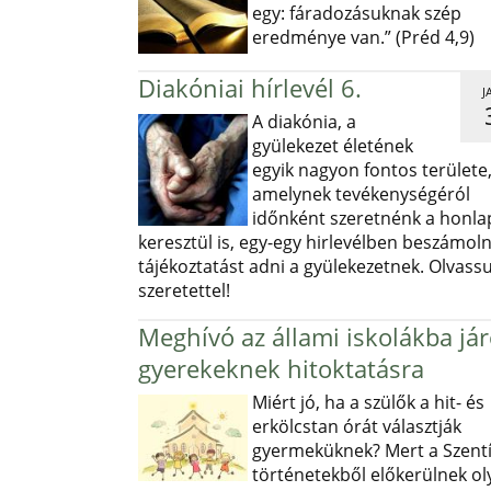
egy: fáradozásuknak szép
eredménye van.” (Préd 4,9)
Diakóniai hírlevél 6.
J
A diakónia, a
gyülekezet életének
egyik nagyon fontos területe
amelynek tevékenységéról
időnként szeretnénk a honl
keresztül is, egy-egy hirlevélben beszámoln
tájékoztatást adni a gyülekezetnek. Olvass
szeretettel!
Meghívó az állami iskolákba já
gyerekeknek hitoktatásra
Miért jó, ha a szülők a hit- és
erkölcstan órát választják
gyermeküknek? Mert a Szentí
történetekből előkerülnek ol