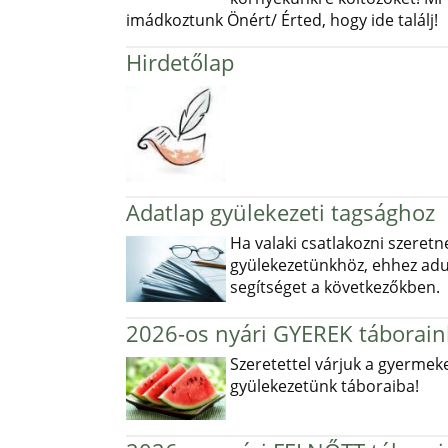
imádkoztunk Önért/ Érted, hogy ide találj!
Hirdetőlap
Adatlap gyülekezeti tagsághoz
Ha valaki csatlakozni szeretn
gyülekezetünkhöz, ehhez ad
segítséget a következőkben.
2026-os nyári GYEREK táborain
Szeretettel várjuk a gyermek
gyülekezetünk táboraiba!