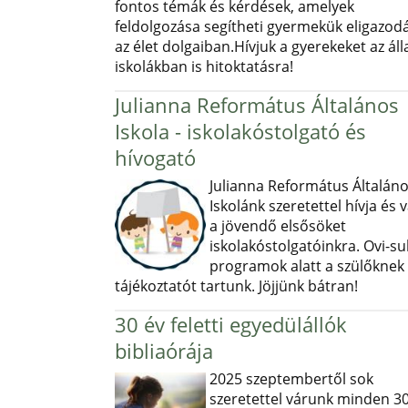
fontos témák és kérdések, amelyek
feldolgozása segítheti gyermekük eligazod
az élet dolgaiban.Hívjuk a gyerekeket az ál
iskolákban is hitoktatásra!
Julianna Református Általános
Iskola - iskolakóstolgató és
hívogató
Julianna Református Általán
Iskolánk szeretettel hívja és v
a jövendő elsősöket
iskolakóstolgatóinkra. Ovi-sul
programok alatt a szülőknek
tájékoztatót tartunk. Jöjjünk bátran!
30 év feletti egyedülállók
bibliaórája
2025 szeptembertől sok
szeretettel várunk minden 30