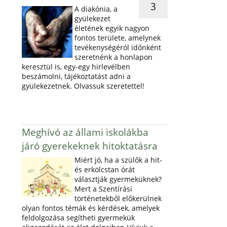
3
A diakónia, a
gyülekezet
életének egyik nagyon
fontos területe, amelynek
tevékenységéról időnként
szeretnénk a honlapon
keresztül is, egy-egy hirlevélben
beszámolni, tájékoztatást adni a
gyülekezetnek. Olvassuk szeretettel!
Meghívó az állami iskolákba
járó gyerekeknek hitoktatásra
Miért jó, ha a szülők a hit-
és erkölcstan órát
választják gyermeküknek?
Mert a Szentírási
történetekből előkerülnek
olyan fontos témák és kérdések, amelyek
feldolgozása segítheti gyermekük