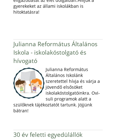
eligazodását az élet dolgaiban.Hívjuk a
gyerekeket az állami iskolákban is
hitoktatásra!
Julianna Református Általános
Iskola - iskolakóstolgató és
hívogató
Julianna Református
Általános Iskolánk
szeretettel hívja és várja a
jövendő elsősöket
iskolakóstolgatóinkra. Ovi-
suli programok alatt a
szülőknek tájékoztatót tartunk. Jöjjünk
bátran!
30 év feletti egyedülállók