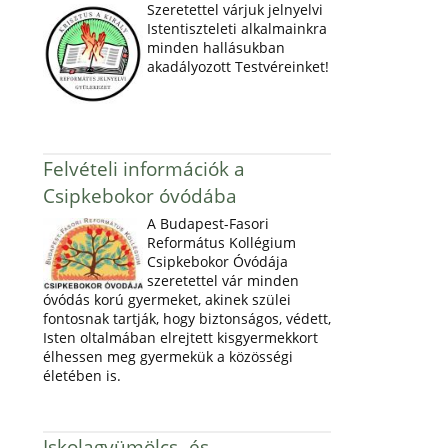
Szeretettel várjuk jelnyelvi
Istentiszteleti alkalmainkra
minden hallásukban
akadályozott Testvéreinket!
Felvételi információk a
Csipkebokor óvódába
A Budapest-Fasori
Református Kollégium
Csipkebokor Óvódája
szeretettel vár minden
óvódás korú gyermeket, akinek szülei
fontosnak tartják, hogy biztonságos, védett,
Isten oltalmában elrejtett kisgyermekkort
élhessen meg gyermekük a közösségi
életében is.
Iskolagyümölcs- és