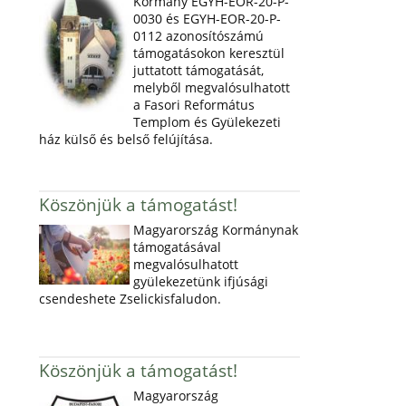
Kormány EGYH-EOR-20-P-
0030 és EGYH-EOR-20-P-
0112 azonosítószámú
támogatásokon keresztül
juttatott támogatását,
melyből megvalósulhatott
a Fasori Református
Templom és Gyülekezeti
ház külső és belső felújítása.
Köszönjük a támogatást!
Magyarország Kormánynak
támogatásával
megvalósulhatott
gyülekezetünk ifjúsági
csendeshete Zselickisfaludon.
Köszönjük a támogatást!
Magyarország