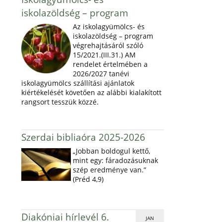
iskolazöldség – program
Az iskolagyümölcs- és
iskolazöldség – program
végrehajtásáról szóló
15/2021.(III.31.) AM
rendelet értelmében a
2026/2027 tanévi
iskolagyümölcs szállítási ajánlatok
kiértékelését követően az alábbi kialakított
rangsort tesszük közzé.
Szerdai bibliaóra 2025-2026
„Jobban boldogul kettő,
mint egy: fáradozásuknak
szép eredménye van.”
(Préd 4,9)
Diakóniai hírlevél 6.
JAN