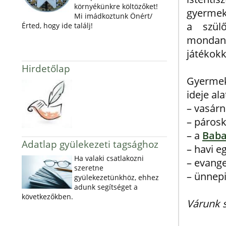
környékünkre költözőket!
gyermekü
Mi imádkoztunk Önért/
a szül
Érted, hogy ide találj!
mondani
játékokk
Hirdetőlap
Gyermek
ideje ala
– vasárn
– párosk
– a
Bab
Adatlap gyülekezeti tagsághoz
– havi e
Ha valaki csatlakozni
– evange
szeretne
– ünnepi
gyülekezetünkhöz, ehhez
adunk segítséget a
következőkben.
Várunk s