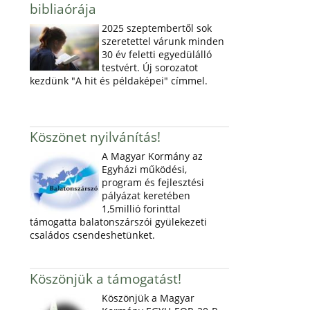
bibliaórája
2025 szeptembertől sok
szeretettel várunk minden
30 év feletti egyedülálló
testvért. Új sorozatot
kezdünk "A hit és példaképei" címmel.
Köszönet nyilvánítás!
A Magyar Kormány az
Egyházi működési,
program és fejlesztési
pályázat keretében
1,5millió forinttal
támogatta balatonszárszói gyülekezeti
családos csendeshetünket.
Köszönjük a támogatást!
Köszönjük a Magyar