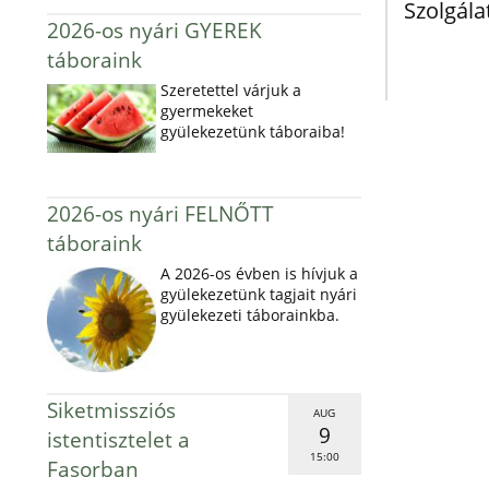
Szolgála
2026-os nyári GYEREK
táboraink
Szeretettel várjuk a
gyermekeket
gyülekezetünk táboraiba!
2026-os nyári FELNŐTT
táboraink
A 2026-os évben is hívjuk a
gyülekezetünk tagjait nyári
gyülekezeti táborainkba.
Siketmissziós
AUG
9
istentisztelet a
15:00
Fasorban