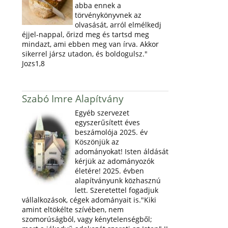
abba ennek a
törvénykönyvnek az
olvasását, arról elmélkedj
éjjel-nappal, őrizd meg és tartsd meg
mindazt, ami ebben meg van írva. Akkor
sikerrel jársz utadon, és boldogulsz."
Jozs1,8
Szabó Imre Alapítvány
Egyéb szervezet
egyszerűsített éves
beszámolója 2025. év
Köszönjük az
adományokat! Isten áldását
kérjük az adományozók
életére! 2025. évben
alapítványunk közhasznú
lett. Szeretettel fogadjuk
vállalkozások, cégek adományait is."Kiki
amint eltökélte szívében, nem
szomorúságból, vagy kénytelenségből;