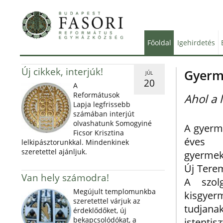
Főoldal
Igehirdetés
Új cikkek, interjúk!
Gyerm
JÚL
20
A
Reformátusok
Ahol a 
Lapja legfrissebb
számában interjút
olvashatunk Somogyiné
A gyerm
Ficsor Krisztina
éves 
lelkipásztorunkkal. Mindenkinek
szeretettel ajánljuk.
gyermeke
Új Tere
Van hely számodra!
A szol
Megújult templomunkba
kisgye
szeretettel várjuk az
tudj
érdeklődőket, új
bekapcsolódókat, a
istenti