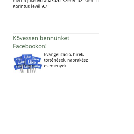
mert a jókedvű adakozót szereti az Isten" II
Korintus levél 9,7
Kövessen bennünket
Facebookon!
Evangelizáció, hírek,
történések, naprakész
események.