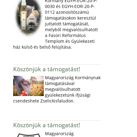
Kormány EGYH-EOR-20-P-
0030 és EGYH-EOR-20-P-
0112 azonosítószámú
támogatásokon keresztül
juttatott támogatását,
melyből megvalósulhatott
a Fasori Református
Templom és Gyülekezeti
ház külső és belső felújítása.
Köszönjük a támogatást!
Magyarország Kormánynak
támogatásával
megvalósulhatott
gyülekezetünk ifjúsági
csendeshete Zselickisfaludon.
Köszönjük a támogatást!
Magyarország