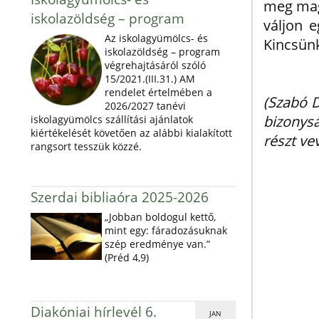
meg mag
iskolazöldség – program
váljon 
Az iskolagyümölcs- és
Kincsün
iskolazöldség – program
végrehajtásáról szóló
15/2021.(III.31.) AM
rendelet értelmében a
(Szabó 
2026/2027 tanévi
bizonys
iskolagyümölcs szállítási ajánlatok
kiértékelését követően az alábbi kialakított
részt ve
rangsort tesszük közzé.
Szerdai bibliaóra 2025-2026
„Jobban boldogul kettő,
mint egy: fáradozásuknak
szép eredménye van.”
(Préd 4,9)
Diakóniai hírlevél 6.
JAN