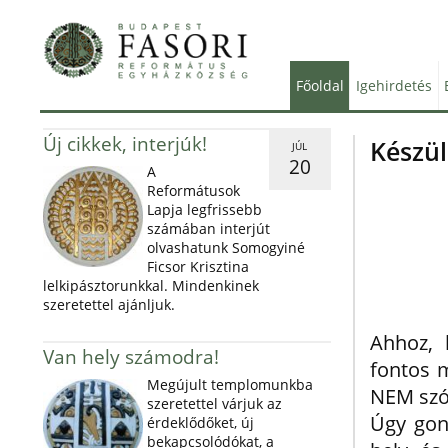
Főoldal
Igehirdetés
Új cikkek, interjúk!
Készü
JÚL
20
A
Reformátusok
Lapja legfrissebb
számában interjút
olvashatunk Somogyiné
Ficsor Krisztina
lelkipásztorunkkal. Mindenkinek
szeretettel ajánljuk.
Ahhoz, 
Van hely számodra!
fontos m
Megújult templomunkba
NEM szó
szeretettel várjuk az
Úgy gon
érdeklődőket, új
bekapcsolódókat, a