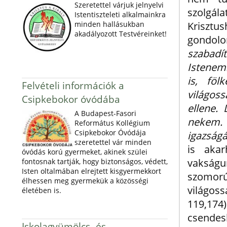
Szeretettel várjuk jelnyelvi
szolgá
Istentiszteleti alkalmainkra
minden hallásukban
Kriszt
akadályozott Testvéreinket!
gondolo
szabadí
Istenem
is, fö
Felvételi információk a
világoss
Csipkebokor óvódába
ellene.
A Budapest-Fasori
nekem.
Református Kollégium
Csipkebokor Óvódája
igazságá
szeretettel vár minden
is aka
óvódás korú gyermeket, akinek szülei
vakság
fontosnak tartják, hogy biztonságos, védett,
Isten oltalmában elrejtett kisgyermekkort
szomorú
élhessen meg gyermekük a közösségi
világos
életében is.
119,17
csendes
Iskolagyümölcs- és