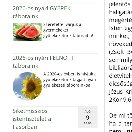
jelent
2026-os nyári GYEREK
hallga
táboraink
megérté
Szeretettel várjuk a
Isten e
gyermekeket
minket
gyülekezetünk táboraiba!
növeked
(Zsolt 3
2026-os nyári FELNŐTT
semmilye
táboraink
bibliaó
A 2026-os évben is hívjuk a
életvite
gyülekezetünk tagjait nyári
dicsősé
gyülekezeti táborainkba.
Jézus Kr
2Kor 9,6
Siketmissziós
AUG
De mi tö
9
istentisztelet a
ha a te
15:00
Fasorban
nem tud