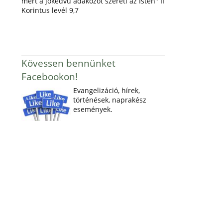
mert a jókedvű adakozót szereti az Isten" II
Korintus levél 9,7
Kövessen bennünket
Facebookon!
Evangelizáció, hírek,
történések, naprakész
események.