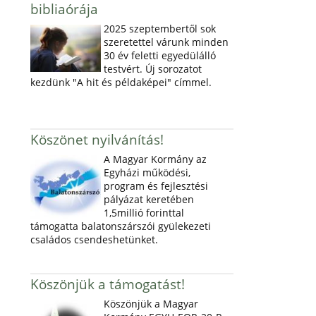
bibliaórája
2025 szeptembertől sok
szeretettel várunk minden
30 év feletti egyedülálló
testvért. Új sorozatot
kezdünk "A hit és példaképei" címmel.
Köszönet nyilvánítás!
A Magyar Kormány az
Egyházi működési,
program és fejlesztési
pályázat keretében
1,5millió forinttal
támogatta balatonszárszói gyülekezeti
családos csendeshetünket.
Köszönjük a támogatást!
Köszönjük a Magyar