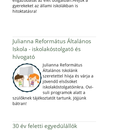
eligazodását az élet dolgaiban.Hívjuk a
gyerekeket az állami iskolákban is
hitoktatásra!
Julianna Református Általános
Iskola - iskolakóstolgató és
hívogató
Julianna Református
Általános Iskolánk
szeretettel hívja és várja a
jövendő elsősöket
iskolakóstolgatóinkra. Ovi-
suli programok alatt a
szülőknek tájékoztatót tartunk. Jöjjünk
bátran!
30 év feletti egyedülállók