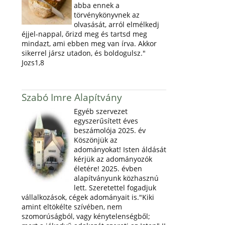
abba ennek a
törvénykönyvnek az
olvasását, arról elmélkedj
éjjel-nappal, őrizd meg és tartsd meg
mindazt, ami ebben meg van írva. Akkor
sikerrel jársz utadon, és boldogulsz."
Jozs1,8
Szabó Imre Alapítvány
Egyéb szervezet
egyszerűsített éves
beszámolója 2025. év
Köszönjük az
adományokat! Isten áldását
kérjük az adományozók
életére! 2025. évben
alapítványunk közhasznú
lett. Szeretettel fogadjuk
vállalkozások, cégek adományait is."Kiki
amint eltökélte szívében, nem
szomorúságból, vagy kénytelenségből;