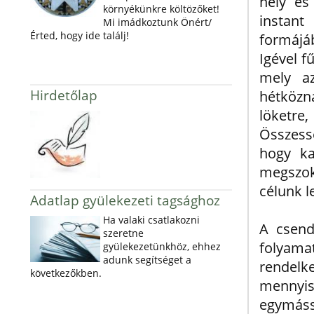
hely és
környékünkre költözőket!
instant
Mi imádkoztunk Önért/
Érted, hogy ide találj!
formájá
Igével f
mely a
Hirdetőlap
hétközn
löketre
Összess
hogy ka
megszok
célunk l
Adatlap gyülekezeti tagsághoz
Ha valaki csatlakozni
A csend
szeretne
folyam
gyülekezetünkhöz, ehhez
adunk segítséget a
rendel
következőkben.
mennyi
egymáss