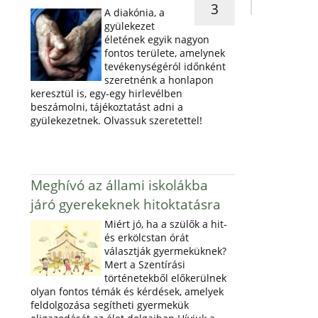
3
A diakónia, a
gyülekezet
életének egyik nagyon
fontos területe, amelynek
tevékenységéról időnként
szeretnénk a honlapon
keresztül is, egy-egy hirlevélben
beszámolni, tájékoztatást adni a
gyülekezetnek. Olvassuk szeretettel!
Meghívó az állami iskolákba
járó gyerekeknek hitoktatásra
Miért jó, ha a szülők a hit-
és erkölcstan órát
választják gyermeküknek?
Mert a Szentírási
történetekből előkerülnek
olyan fontos témák és kérdések, amelyek
feldolgozása segítheti gyermekük