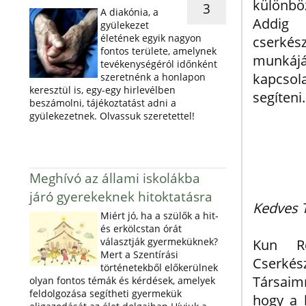
különb
3
A diakónia, a
Addig
gyülekezet
életének egyik nagyon
cserké
fontos területe, amelynek
munkáj
tevékenységéról időnként
kapcsol
szeretnénk a honlapon
keresztül is, egy-egy hirlevélben
segíteni.
beszámolni, tájékoztatást adni a
gyülekezetnek. Olvassuk szeretettel!
Meghívó az állami iskolákba
járó gyerekeknek hitoktatásra
Kedves 
Miért jó, ha a szülők a hit-
és erkölcstan órát
választják gyermeküknek?
Kun R
Mert a Szentírási
Cserké
történetekből előkerülnek
Társaim
olyan fontos témák és kérdések, amelyek
feldolgozása segítheti gyermekük
hogy a 