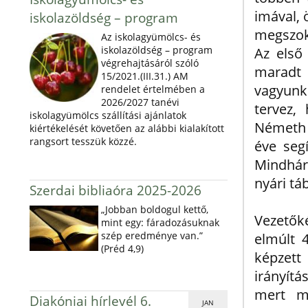
imával, 
iskolazöldség – program
megszok
Az iskolagyümölcs- és
iskolazöldség – program
Az első
végrehajtásáról szóló
maradt 
15/2021.(III.31.) AM
vagyunk
rendelet értelmében a
2026/2027 tanévi
tervez,
iskolagyümölcs szállítási ajánlatok
Németh K
kiértékelését követően az alábbi kialakított
rangsort tesszük közzé.
éve seg
Mindhárm
nyári tá
Szerdai bibliaóra 2025-2026
„Jobban boldogul kettő,
Vezetők
mint egy: fáradozásuknak
szép eredménye van.”
elmúlt 
(Préd 4,9)
képzett
irányítá
mert m
Diakóniai hírlevél 6.
JAN