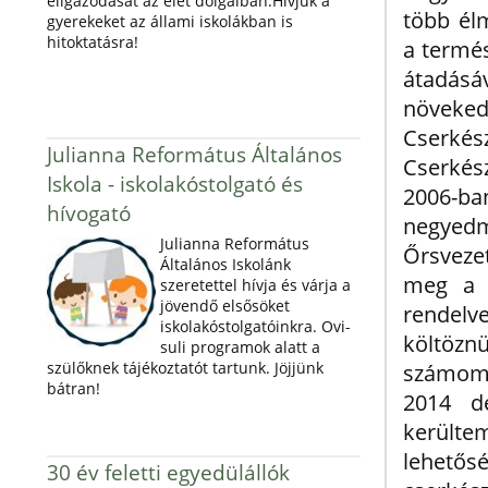
eligazodását az élet dolgaiban.Hívjuk a
több él
gyerekeket az állami iskolákban is
hitoktatásra!
a termés
átadás
növeked
Cserkés
Julianna Református Általános
Cserkés
Iskola - iskolakóstolgató és
2006-b
hívogató
negyed
Julianna Református
Őrsvezet
Általános Iskolánk
meg a 
szeretettel hívja és várja a
jövendő elsősöket
rendelv
iskolakóstolgatóinkra. Ovi-
költözn
suli programok alatt a
szülőknek tájékoztatót tartunk. Jöjjünk
számomr
bátran!
2014 d
került
lehetős
30 év feletti egyedülállók