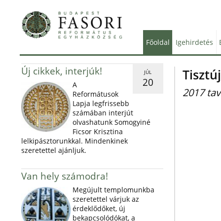
Főoldal
Igehirdetés
Új cikkek, interjúk!
Tisztúj
JÚL
20
A
2017 ta
Reformátusok
Lapja legfrissebb
számában interjút
olvashatunk Somogyiné
Ficsor Krisztina
lelkipásztorunkkal. Mindenkinek
szeretettel ajánljuk.
Van hely számodra!
Megújult templomunkba
szeretettel várjuk az
érdeklődőket, új
bekapcsolódókat, a