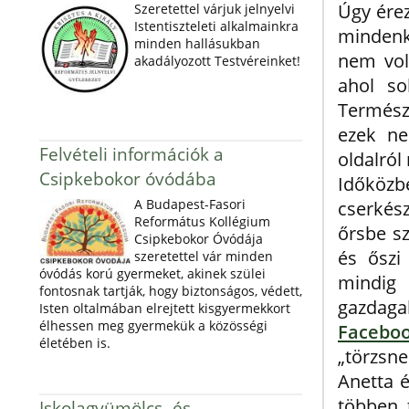
Úgy érez
Szeretettel várjuk jelnyelvi
Istentiszteleti alkalmainkra
mindenk
minden hallásukban
nem vol
akadályozott Testvéreinket!
ahol so
Termész
ezek ne
Felvételi információk a
oldalró
Csipkebokor óvódába
Időköz
A Budapest-Fasori
cserkés
Református Kollégium
őrsbe sz
Csipkebokor Óvódája
és őszi
szeretettel vár minden
óvódás korú gyermeket, akinek szülei
mindig 
fontosnak tartják, hogy biztonságos, védett,
gazdaga
Isten oltalmában elrejtett kisgyermekkort
élhessen meg gyermekük a közösségi
Faceboo
életében is.
„törzsne
Anetta é
többen 
Iskolagyümölcs- és