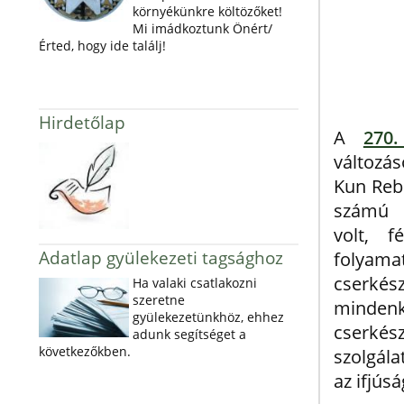
környékünkre költözőket!
Mi imádkoztunk Önért/
Érted, hogy ide találj!
Hirdetőlap
A
270
változás
Kun Rebe
számú 
volt, 
Adatlap gyülekezeti tagsághoz
folyam
cserkés
Ha valaki csatlakozni
szeretne
minden
gyülekezetünkhöz, ehhez
cserkész
adunk segítséget a
következőkben.
szolgála
az ifjús