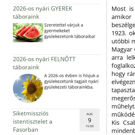
2026-os nyári GYEREK
Most is
táboraink
amikor 
beszélg
Szeretettel várjuk a
gyermekeket
1923. o
gyülekezetünk táboraiba!
utóbbi m
Magyar C
arra le
2026-os nyári FELNŐTT
foglalko
táboraink
hogy rám
A 2026-os évben is hívjuk a
elvégez
gyülekezetünk tagjait nyári
gyülekezeti táborainkba.
tapaszt
megerő
műhely
Siketmissziós
működési
AUG
9
istentisztelet a
Kis Csa
15:00
Fasorban
mindenb