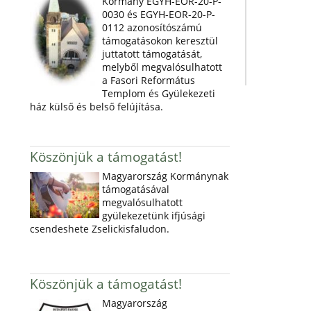
Kormány EGYH-EOR-20-P-
0030 és EGYH-EOR-20-P-
0112 azonosítószámú
támogatásokon keresztül
juttatott támogatását,
melyből megvalósulhatott
a Fasori Református
Templom és Gyülekezeti
ház külső és belső felújítása.
Köszönjük a támogatást!
Magyarország Kormánynak
támogatásával
megvalósulhatott
gyülekezetünk ifjúsági
csendeshete Zselickisfaludon.
Köszönjük a támogatást!
Magyarország