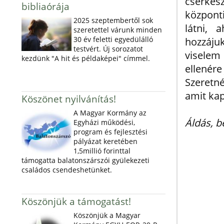
cserkés
bibliaórája
központ
2025 szeptembertől sok
látni, 
szeretettel várunk minden
30 év feletti egyedülálló
hozzáju
testvért. Új sorozatot
viselem
kezdünk "A hit és példaképei" címmel.
ellenére
Szeretn
amit kap
Köszönet nyilvánítás!
A Magyar Kormány az
Áldás, b
Egyházi működési,
program és fejlesztési
pályázat keretében
1,5millió forinttal
támogatta balatonszárszói gyülekezeti
családos csendeshetünket.
Köszönjük a támogatást!
Köszönjük a Magyar