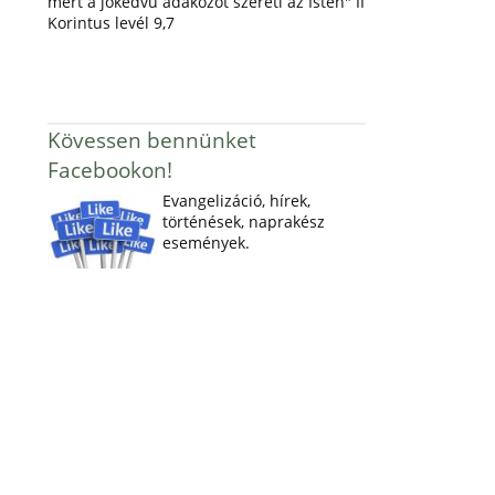
mert a jókedvű adakozót szereti az Isten" II
Korintus levél 9,7
Kövessen bennünket
Facebookon!
Evangelizáció, hírek,
történések, naprakész
események.