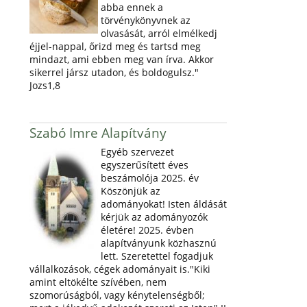
abba ennek a
törvénykönyvnek az
olvasását, arról elmélkedj
éjjel-nappal, őrizd meg és tartsd meg
mindazt, ami ebben meg van írva. Akkor
sikerrel jársz utadon, és boldogulsz."
Jozs1,8
Szabó Imre Alapítvány
Egyéb szervezet
egyszerűsített éves
beszámolója 2025. év
Köszönjük az
adományokat! Isten áldását
kérjük az adományozók
életére! 2025. évben
alapítványunk közhasznú
lett. Szeretettel fogadjuk
vállalkozások, cégek adományait is."Kiki
amint eltökélte szívében, nem
szomorúságból, vagy kénytelenségből;