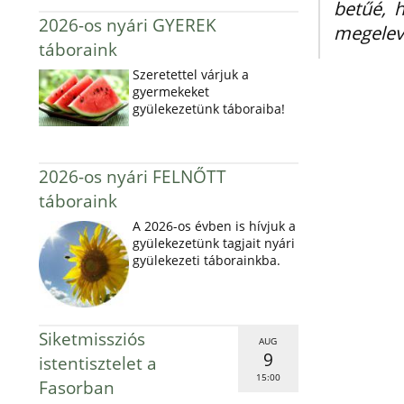
betűé, 
2026-os nyári GYEREK
megelev
táboraink
Szeretettel várjuk a
gyermekeket
gyülekezetünk táboraiba!
2026-os nyári FELNŐTT
táboraink
A 2026-os évben is hívjuk a
gyülekezetünk tagjait nyári
gyülekezeti táborainkba.
Siketmissziós
AUG
9
istentisztelet a
15:00
Fasorban