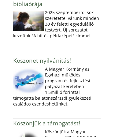
bibliaórája
2025 szeptembertől sok
szeretettel várunk minden
30 év feletti egyedülálló
testvért. Új sorozatot
kezdünk "A hit és példaképei" címmel.
Köszönet nyilvánítás!
A Magyar Kormány az
Egyházi működési,
program és fejlesztési
pályázat keretében
1,5millió forinttal
támogatta balatonszárszói gyülekezeti
családos csendeshetünket.
Köszönjük a támogatást!
Köszönjük a Magyar