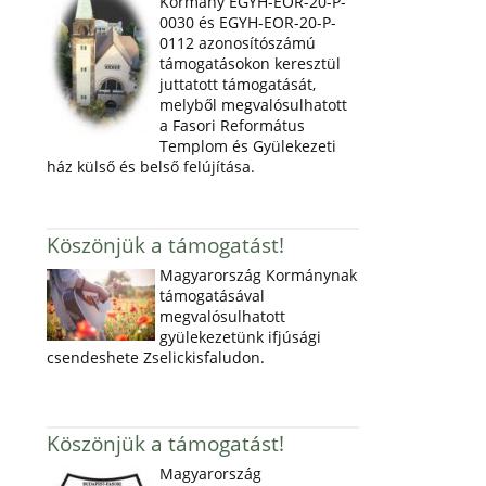
Kormány EGYH-EOR-20-P-
0030 és EGYH-EOR-20-P-
0112 azonosítószámú
támogatásokon keresztül
juttatott támogatását,
melyből megvalósulhatott
a Fasori Református
Templom és Gyülekezeti
ház külső és belső felújítása.
Köszönjük a támogatást!
Magyarország Kormánynak
támogatásával
megvalósulhatott
gyülekezetünk ifjúsági
csendeshete Zselickisfaludon.
Köszönjük a támogatást!
Magyarország