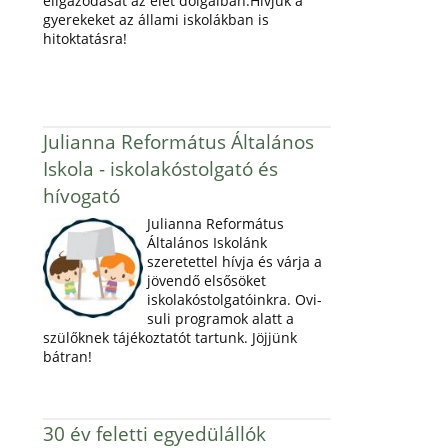
eligazodását az élet dolgaiban.Hívjuk a
gyerekeket az állami iskolákban is
hitoktatásra!
Julianna Református Általános
Iskola - iskolakóstolgató és
hívogató
Julianna Református
Általános Iskolánk
szeretettel hívja és várja a
jövendő elsősöket
iskolakóstolgatóinkra. Ovi-
suli programok alatt a
szülőknek tájékoztatót tartunk. Jöjjünk
bátran!
30 év feletti egyedülállók