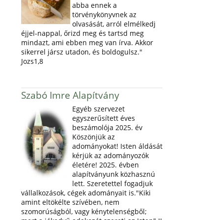
abba ennek a
törvénykönyvnek az
olvasását, arról elmélkedj
éjjel-nappal, őrizd meg és tartsd meg
mindazt, ami ebben meg van írva. Akkor
sikerrel jársz utadon, és boldogulsz."
Jozs1,8
Szabó Imre Alapítvány
Egyéb szervezet
egyszerűsített éves
beszámolója 2025. év
Köszönjük az
adományokat! Isten áldását
kérjük az adományozók
életére! 2025. évben
alapítványunk közhasznú
lett. Szeretettel fogadjuk
vállalkozások, cégek adományait is."Kiki
amint eltökélte szívében, nem
szomorúságból, vagy kénytelenségből;