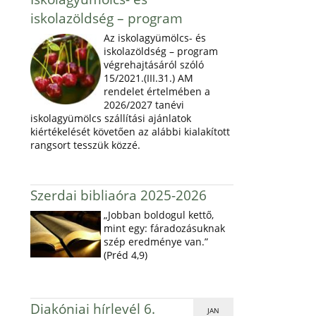
iskolazöldség – program
Az iskolagyümölcs- és
iskolazöldség – program
végrehajtásáról szóló
15/2021.(III.31.) AM
rendelet értelmében a
2026/2027 tanévi
iskolagyümölcs szállítási ajánlatok
kiértékelését követően az alábbi kialakított
rangsort tesszük közzé.
Szerdai bibliaóra 2025-2026
„Jobban boldogul kettő,
mint egy: fáradozásuknak
szép eredménye van.”
(Préd 4,9)
Diakóniai hírlevél 6.
JAN