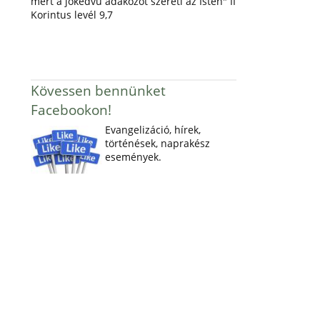
mert a jókedvű adakozót szereti az Isten" II
Korintus levél 9,7
Kövessen bennünket
Facebookon!
Evangelizáció, hírek,
történések, naprakész
események.