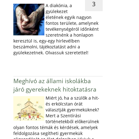
3
A diakónia, a
gyülekezet
életének egyik nagyon
fontos területe, amelynek
tevékenységéról időnként
szeretnénk a honlapon
keresztül is, egy-egy hirlevélben
beszámolni, tájékoztatást adni a
gyülekezetnek. Olvassuk szeretettel!
Meghívó az állami iskolákba
járó gyerekeknek hitoktatásra
Miért jó, ha a szülők a hit-
és erkölcstan órát
választják gyermeküknek?
Mert a Szentírási
történetekből előkerülnek
olyan fontos témák és kérdések, amelyek
feldolgozása segítheti gyermekük