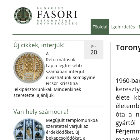
Főoldal
Igehirdetés
Új cikkek, interjúk!
Toron
JÚL
20
A
Reformátusok
Lapja legfrissebb
számában interjút
olvashatunk Somogyiné
1960-ba
Ficsor Krisztina
kereszt
lelkipásztorunkkal. Mindenkinek
szeretettel ajánljuk.
élete k
életemb
Van hely számodra!
óta a n
Megújult templomunkba
gyártó
szeretettel várjuk az
Férjem
érdeklődőket, új
bekapcsolódókat, a
magunka