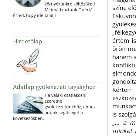
környékünkre költözőket!
színe el
Mi imádkoztunk Önért/
Esküvő
Érted, hogy ide találj!
gyülekez
„félkeg
értem i
Hirdetőlap
örömmel
hanem a
konflik
elmond
gondolt
Adatlap gyülekezeti tagsághoz
Kértem
Ha valaki csatlakozni
eszköz
szeretne
munkacs
gyülekezetünkhöz, ehhez
adunk segítséget a
is szolg
következőkben.
„… a mi
minket 