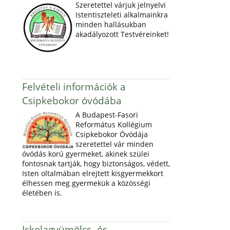
Szeretettel várjuk jelnyelvi
Istentiszteleti alkalmainkra
minden hallásukban
akadályozott Testvéreinket!
Felvételi információk a
Csipkebokor óvódába
A Budapest-Fasori
Református Kollégium
Csipkebokor Óvódája
szeretettel vár minden
óvódás korú gyermeket, akinek szülei
fontosnak tartják, hogy biztonságos, védett,
Isten oltalmában elrejtett kisgyermekkort
élhessen meg gyermekük a közösségi
életében is.
Iskolagyümölcs- és