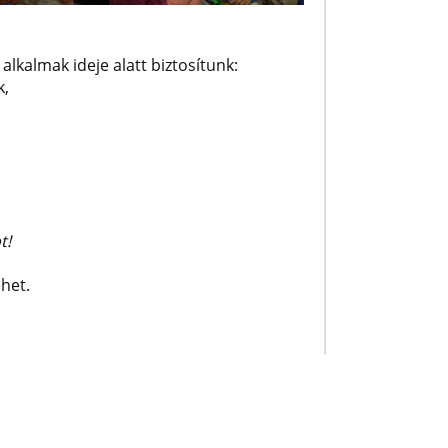
lkalmak ideje alatt biztosítunk:
k,
,
t!
ehet.