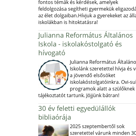
fontos témák és kérdések, amelyek
feldolgozása segítheti gyermekük eligazod
az élet dolgaiban.Hívjuk a gyerekeket az ál
iskolákban is hitoktatásra!
Julianna Református Általános
Iskola - iskolakóstolgató és
hívogató
Julianna Református Általán
Iskolánk szeretettel hívja és v
a jövendő elsősöket
iskolakóstolgatóinkra. Ovi-sul
programok alatt a szülőknek
tájékoztatót tartunk. Jöjjünk bátran!
30 év feletti egyedülállók
bibliaórája
2025 szeptembertől sok
szeretettel várunk minden 30