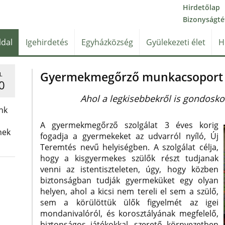
Hirdetőlap
Bizonyságté
ldal
Igehirdetés
Egyházközség
Gyülekezeti élet
H
Gyermekmegőrző munkacsoport
L
0
Ahol a legkisebbekről is gondosk
nk
A gyermekmegőrző szolgálat 3 éves korig
nek
fogadja a gyermekeket az udvarról nyíló, Új
Teremtés nevű helyiségben. A szolgálat célja,
hogy a kisgyermekes szülők részt tudjanak
venni az istentiszteleten, úgy, hogy közben
biztonságban tudják gyermeküket egy olyan
helyen, ahol a kicsi nem tereli el sem a szülő,
sem a körülöttük ülők figyelmét az igei
mondanivalóról, és korosztályának megfelelő,
biztonságos játékokkal, szerető környezetben