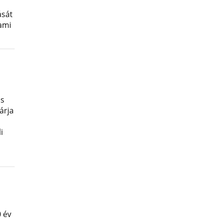
ását
lami
os
árja
i
 év