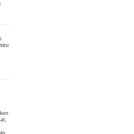
j
i
tési
okon
át,
 és