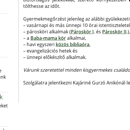
tölthesse az időt.
Gyermekmegőrzést jelenleg az alábbi gyülekezeti a
– vasárnapi és más ünnepi 10 órai istentisztelete
– párosköri alkalmak (
Pároskör I
. és
Pároskör II
.)
– a
Baba-mama kör
alkalmai,
– havi egyszeri
közös bibliaóra
,
– evangelizációs hetek és
– ünnepi előkészítő alkalmak.
Várunk szeretettel minden kisgyermekes családo
e
unk
Szolgálatra jelentkezni Kajáriné Gurzó Anikónál l
k
eket