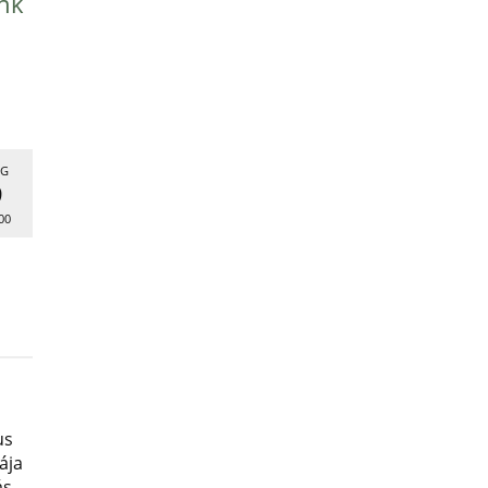
nk
G
9
00
us
ája
ás