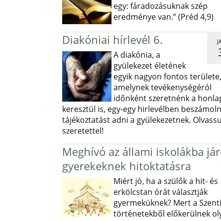
egy: fáradozásuknak szép
eredménye van.” (Préd 4,9)
Diakóniai hírlevél 6.
J
A diakónia, a
gyülekezet életének
egyik nagyon fontos területe
amelynek tevékenységéról
időnként szeretnénk a honl
keresztül is, egy-egy hirlevélben beszámoln
tájékoztatást adni a gyülekezetnek. Olvass
szeretettel!
Meghívó az állami iskolákba já
gyerekeknek hitoktatásra
Miért jó, ha a szülők a hit- és
erkölcstan órát választják
gyermeküknek? Mert a Szentí
történetekből előkerülnek ol