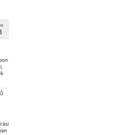
AN
3
,
apon
i,
uk
ró
rási
yan