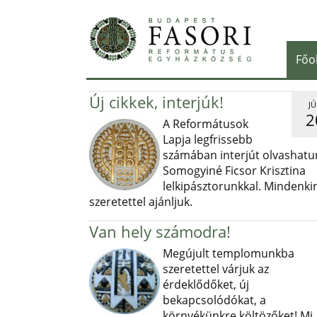
Főo
Új cikkek, interjúk!
JÚ
2
A Reformátusok
Lapja legfrissebb
számában interjút olvashatu
Somogyiné Ficsor Krisztina
lelkipásztorunkkal. Mindenki
szeretettel ajánljuk.
Van hely számodra!
Megújult templomunkba
szeretettel várjuk az
érdeklődőket, új
bekapcsolódókat, a
környékünkre költözőket! Mi