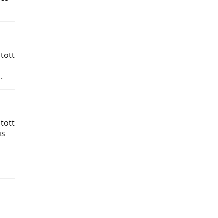
tott
.
tott
us