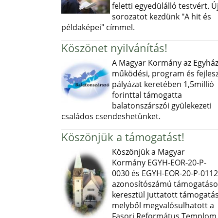
feletti egyedülálló testvért. Ú
sorozatot kezdünk "A hit és
példaképei" címmel.
Köszönet nyilvánítás!
A Magyar Kormány az Egyház
működési, program és fejlesz
pályázat keretében 1,5millió
forinttal támogatta
balatonszárszói gyülekezeti
családos csendeshetünket.
Köszönjük a támogatást!
Köszönjük a Magyar
Kormány EGYH-EOR-20-P-
0030 és EGYH-EOR-20-P-0112
azonosítószámú támogatás
keresztül juttatott támogatás
melyből megvalósulhatott a
Fasori Református Templom