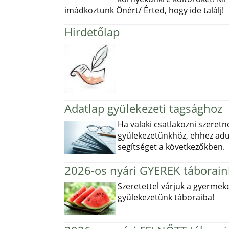
imádkoztunk Önért/ Érted, hogy ide találj!
Hirdetőlap
Adatlap gyülekezeti tagsághoz
Ha valaki csatlakozni szeretn
gyülekezetünkhöz, ehhez ad
segítséget a következőkben.
2026-os nyári GYEREK táborain
Szeretettel várjuk a gyermek
gyülekezetünk táboraiba!