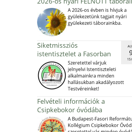
2026-os nyári FELNŐTT táborai
A 2026-os évben is hívjuk a
gyülekezetünk tagjait nyári
gyülekezeti táborainkba.
Siketmissziós
AU
istentisztelet a Fasorban
15:
Szeretettel várjuk
jelnyelvi Istentiszteleti
alkalmainkra minden
hallásukban akadályozott
Testvéreinket!
Felvételi információk a
Csipkebokor óvódába
A Budapest-Fasori Reformát
Kollégium Csipkebokor Óvód
szeretettel vár minden óvód