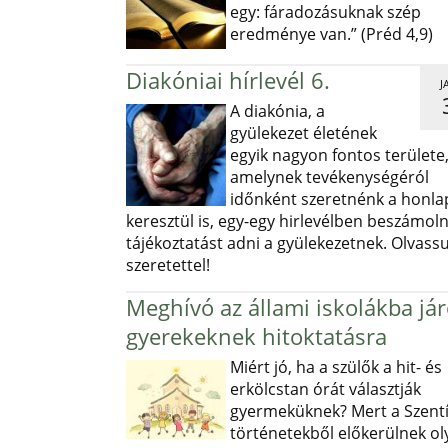
egy: fáradozásuknak szép
eredménye van.” (Préd 4,9)
Diakóniai hírlevél 6.
J
A diakónia, a
gyülekezet életének
egyik nagyon fontos területe
amelynek tevékenységéról
időnként szeretnénk a honl
keresztül is, egy-egy hirlevélben beszámoln
tájékoztatást adni a gyülekezetnek. Olvass
szeretettel!
Meghívó az állami iskolákba já
gyerekeknek hitoktatásra
Miért jó, ha a szülők a hit- és
erkölcstan órát választják
gyermeküknek? Mert a Szentí
történetekből előkerülnek ol