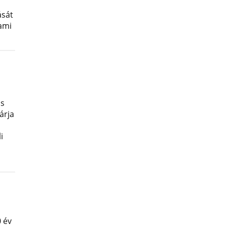
ását
lami
os
árja
i
 év