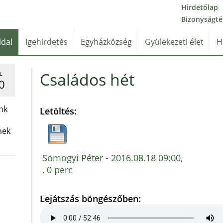
Hirdetőlap
Bizonyságté
ldal
Igehirdetés
Egyházközség
Gyülekezeti élet
H
Családos hét
L
0
nk
Letöltés:
nek
Somogyi Péter - 2016.08.18 09:00,
, 0 perc
Lejátszás böngészőben: