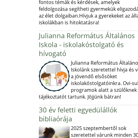
fontos témák és kérdések, amelyek
feldolgozása segítheti gyermekük eligazod
az élet dolgaiban.Hívjuk a gyerekeket az ál
iskolákban is hitoktatásra!
Julianna Református Általános
Iskola - iskolakóstolgató és
hívogató
Julianna Református Általán
Iskolánk szeretettel hívja és v
a jövendő elsősöket
iskolakóstolgatóinkra. Ovi-sul
programok alatt a szülőknek
tájékoztatót tartunk. Jöjjünk bátran!
30 év feletti egyedülállók
bibliaórája
2025 szeptembertől sok
szeretettel várunk minden 30