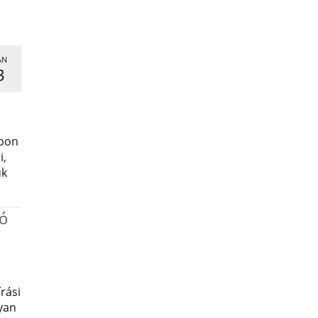
AN
3
,
apon
i,
uk
ró
rási
yan