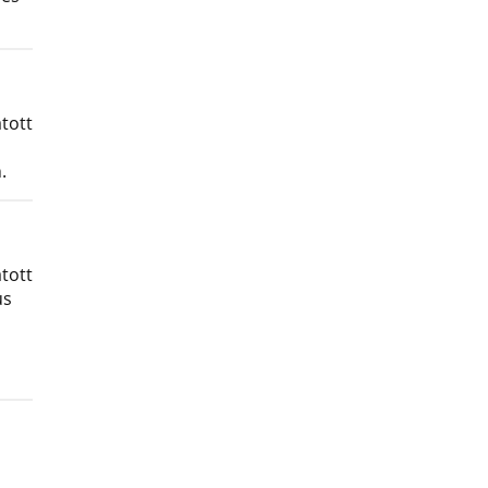
tott
.
tott
us