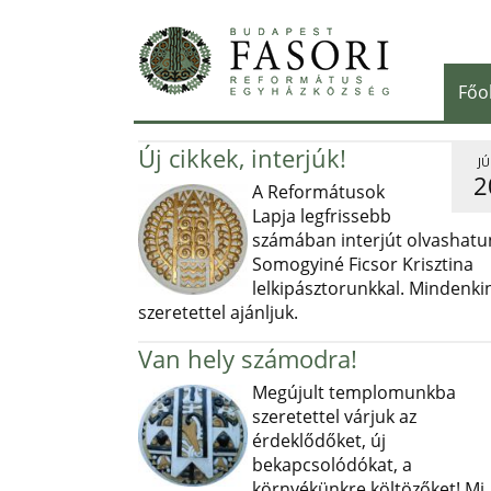
Főo
Új cikkek, interjúk!
JÚ
2
A Reformátusok
Lapja legfrissebb
számában interjút olvashatu
Somogyiné Ficsor Krisztina
lelkipásztorunkkal. Mindenki
szeretettel ajánljuk.
Van hely számodra!
Megújult templomunkba
szeretettel várjuk az
érdeklődőket, új
bekapcsolódókat, a
környékünkre költözőket! Mi