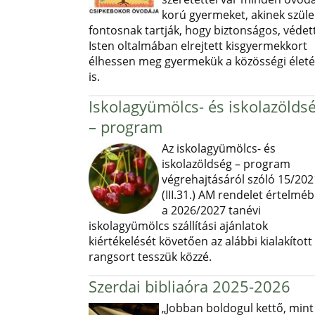
korú gyermeket, akinek szüle
fontosnak tartják, hogy biztonságos, védett
Isten oltalmában elrejtett kisgyermekkort
élhessen meg gyermekük a közösségi élet
is.
Iskolagyümölcs- és iskolazölds
– program
Az iskolagyümölcs- és
iskolazöldség – program
végrehajtásáról szóló 15/202
(III.31.) AM rendelet értelmé
a 2026/2027 tanévi
iskolagyümölcs szállítási ajánlatok
kiértékelését követően az alábbi kialakított
rangsort tesszük közzé.
Szerdai bibliaóra 2025-2026
„Jobban boldogul kettő, mint