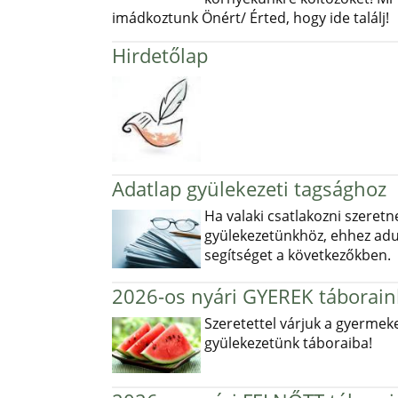
imádkoztunk Önért/ Érted, hogy ide találj!
Hirdetőlap
Adatlap gyülekezeti tagsághoz
Ha valaki csatlakozni szeretn
gyülekezetünkhöz, ehhez ad
segítséget a következőkben.
2026-os nyári GYEREK táborain
Szeretettel várjuk a gyermek
gyülekezetünk táboraiba!