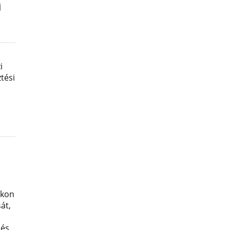
j
i
tési
okon
át,
 és