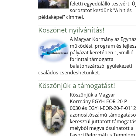
feletti egyedülálló testvért. Ú
sorozatot kezdünk "A hit és
példaképei" címmel.
Köszönet nyilvánítás!
A Magyar Kormány az Egyház
működési, program és fejlesz
pályázat keretében 1,5millió
forinttal támogatta
balatonszárszói gyülekezeti
családos csendeshetünket.
Köszönjük a támogatást!
Köszönjük a Magyar
Kormány EGYH-EOR-20-P-
0030 és EGYH-EOR-20-P-0112
azonosítószámú támogatás
keresztül juttatott támogatás
melyből megvalósulhatott a
Fasori Református Templom