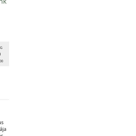
nk
G
9
00
us
ája
ás