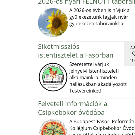
2026-os nyári FELNŐTT táborai
A 2026-os évben is hívjuk a
gyülekezetünk tagjait nyári
gyülekezeti táborainkba.
Siketmissziós
AU
istentisztelet a Fasorban
15:
Szeretettel várjuk
jelnyelvi Istentiszteleti
alkalmainkra minden
hallásukban akadályozott
Testvéreinket!
Felvételi információk a
Csipkebokor óvódába
A Budapest-Fasori Reformát
Kollégium Csipkebokor Óvód
szeretettel vár minden óvód