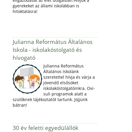
eligazodását az élet dolgaiban.Hívjuk a
gyerekeket az állami iskolákban is
hitoktatásra!
Julianna Református Általános
Iskola - iskolakóstolgató és
hívogató
Julianna Református
Általános Iskolánk
szeretettel hívja és várja a
jövendő elsősöket
iskolakóstolgatóinkra. Ovi-
suli programok alatt a
szülőknek tájékoztatót tartunk. Jöjjünk
bátran!
30 év feletti egyedülállók