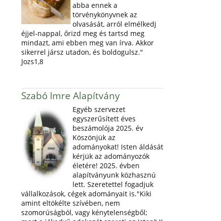
abba ennek a
törvénykönyvnek az
olvasását, arról elmélkedj
éjjel-nappal, őrizd meg és tartsd meg
mindazt, ami ebben meg van írva. Akkor
sikerrel jársz utadon, és boldogulsz."
Jozs1,8
Szabó Imre Alapítvány
Egyéb szervezet
egyszerűsített éves
beszámolója 2025. év
Köszönjük az
adományokat! Isten áldását
kérjük az adományozók
életére! 2025. évben
alapítványunk közhasznú
lett. Szeretettel fogadjuk
vállalkozások, cégek adományait is."Kiki
amint eltökélte szívében, nem
szomorúságból, vagy kénytelenségből;