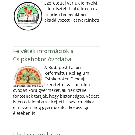
Szeretettel várjuk jelnyelvi
Istentiszteleti alkalmainkra
minden hallásukban
akadályozott Testvéreinket!
Felvételi információk a
Csipkebokor óvódába
A Budapest-Fasori
Református Kollégium
Csipkebokor Óvódája
szeretettel vár minden
óvódás korú gyermeket, akinek szülei
fontosnak tartják, hogy biztonságos, védett,
Isten oltalmában elrejtett kisgyermekkort
élhessen meg gyermekük a közösségi
életében is.
Iskolagyümölcs- és