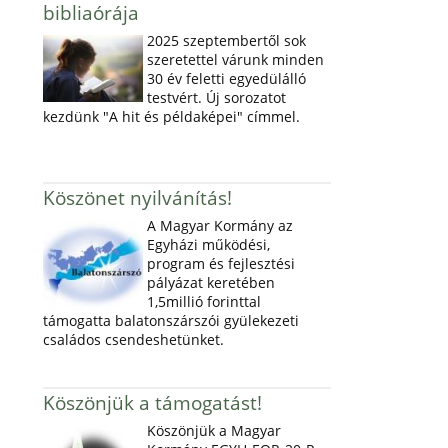
bibliaórája
2025 szeptembertől sok
szeretettel várunk minden
30 év feletti egyedülálló
testvért. Új sorozatot
kezdünk "A hit és példaképei" címmel.
Köszönet nyilvánítás!
A Magyar Kormány az
Egyházi működési,
program és fejlesztési
pályázat keretében
1,5millió forinttal
támogatta balatonszárszói gyülekezeti
családos csendeshetünket.
Köszönjük a támogatást!
Köszönjük a Magyar