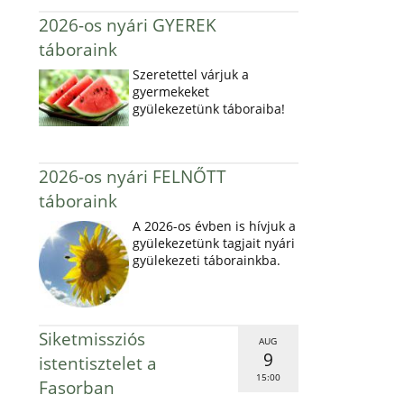
2026-os nyári GYEREK
táboraink
Szeretettel várjuk a
gyermekeket
gyülekezetünk táboraiba!
2026-os nyári FELNŐTT
táboraink
A 2026-os évben is hívjuk a
gyülekezetünk tagjait nyári
gyülekezeti táborainkba.
Siketmissziós
AUG
9
istentisztelet a
15:00
Fasorban