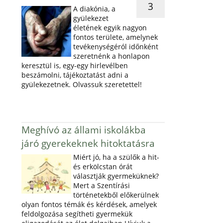
3
A diakónia, a
gyülekezet
életének egyik nagyon
fontos területe, amelynek
tevékenységéról időnként
szeretnénk a honlapon
keresztül is, egy-egy hirlevélben
beszámolni, tájékoztatást adni a
gyülekezetnek. Olvassuk szeretettel!
Meghívó az állami iskolákba
járó gyerekeknek hitoktatásra
Miért jó, ha a szülők a hit-
és erkölcstan órát
választják gyermeküknek?
Mert a Szentírási
történetekből előkerülnek
olyan fontos témák és kérdések, amelyek
feldolgozása segítheti gyermekük