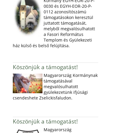
Kormány EGYH-EOR-20-P-
0030 és EGYH-EOR-20-P-
0112 azonosítószámú
támogatásokon keresztül
juttatott támogatását,
melyből megvalósulhatott
a Fasori Református
Templom és Gyülekezeti
ház külső és belső felújítása.
Köszönjük a támogatást!
Magyarország Kormánynak
támogatásával
megvalósulhatott
gyülekezetünk ifjúsági
csendeshete Zselickisfaludon.
Köszönjük a támogatást!
Magyarország