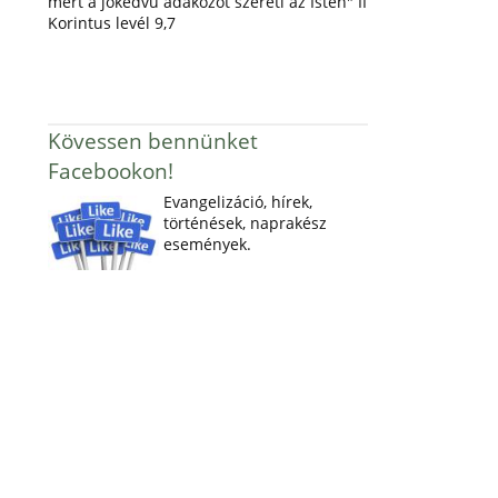
mert a jókedvű adakozót szereti az Isten" II
Korintus levél 9,7
Kövessen bennünket
Facebookon!
Evangelizáció, hírek,
történések, naprakész
események.