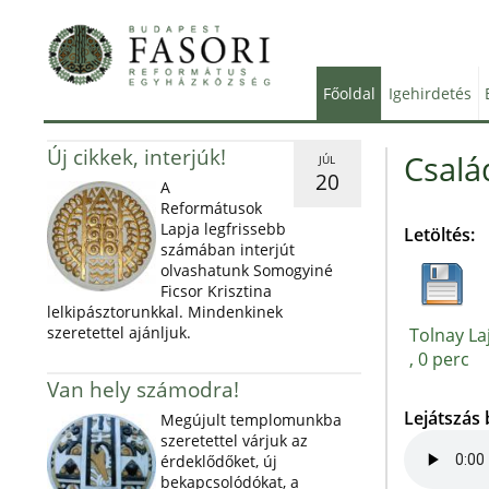
Főoldal
Igehirdetés
Új cikkek, interjúk!
Csalá
JÚL
20
A
Reformátusok
Lapja legfrissebb
Letöltés:
számában interjút
olvashatunk Somogyiné
Ficsor Krisztina
lelkipásztorunkkal. Mindenkinek
szeretettel ajánljuk.
Tolnay Laj
, 0 perc
Van hely számodra!
Lejátszás
Megújult templomunkba
szeretettel várjuk az
érdeklődőket, új
bekapcsolódókat, a