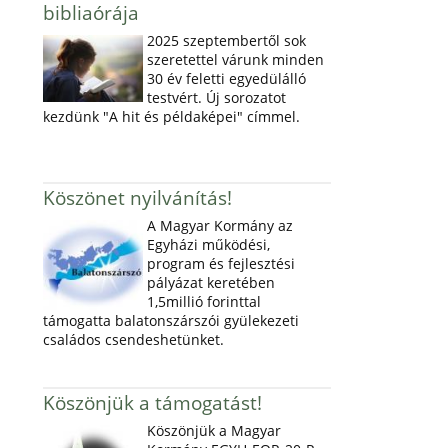
bibliaórája
2025 szeptembertől sok
szeretettel várunk minden
30 év feletti egyedülálló
testvért. Új sorozatot
kezdünk "A hit és példaképei" címmel.
Köszönet nyilvánítás!
A Magyar Kormány az
Egyházi működési,
program és fejlesztési
pályázat keretében
1,5millió forinttal
támogatta balatonszárszói gyülekezeti
családos csendeshetünket.
Köszönjük a támogatást!
Köszönjük a Magyar