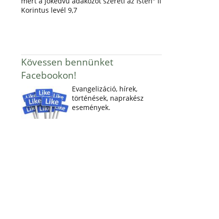
mert a jókedvű adakozót szereti az Isten" II
Korintus levél 9,7
Kövessen bennünket
Facebookon!
Evangelizáció, hírek,
történések, naprakész
események.