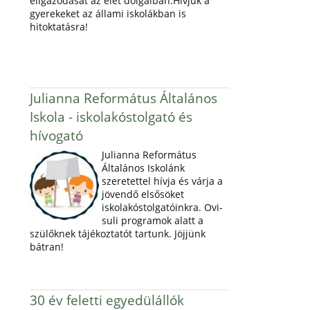
eligazodását az élet dolgaiban.Hívjuk a
gyerekeket az állami iskolákban is
hitoktatásra!
Julianna Református Általános
Iskola - iskolakóstolgató és
hívogató
Julianna Református
Általános Iskolánk
szeretettel hívja és várja a
jövendő elsősöket
iskolakóstolgatóinkra. Ovi-
suli programok alatt a
szülőknek tájékoztatót tartunk. Jöjjünk
bátran!
30 év feletti egyedülállók