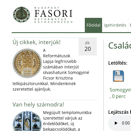
Főoldal
Igehirdetés
Új cikkek, interjúk!
Csalá
JÚL
20
A
Reformátusok
Lapja legfrissebb
Letöltés:
számában interjút
olvashatunk Somogyiné
Ficsor Krisztina
lelkipásztorunkkal. Mindenkinek
szeretettel ajánljuk.
Somogyiné
, 0 perc
Van hely számodra!
Lejátszás
Megújult templomunkba
szeretettel várjuk az
érdeklődőket, új
bekapcsolódókat, a