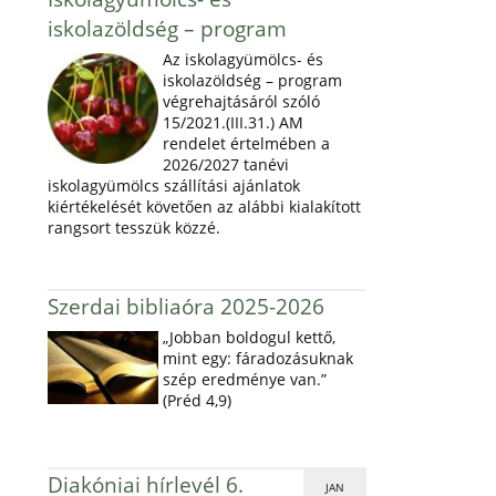
iskolazöldség – program
Az iskolagyümölcs- és
iskolazöldség – program
végrehajtásáról szóló
15/2021.(III.31.) AM
rendelet értelmében a
2026/2027 tanévi
iskolagyümölcs szállítási ajánlatok
kiértékelését követően az alábbi kialakított
rangsort tesszük közzé.
Szerdai bibliaóra 2025-2026
„Jobban boldogul kettő,
mint egy: fáradozásuknak
szép eredménye van.”
(Préd 4,9)
Diakóniai hírlevél 6.
JAN