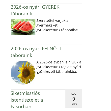
2026-os nyári GYEREK
táboraink
Szeretettel várjuk a
gyermekeket
gyülekezetünk táboraiba!
2026-os nyári FELNŐTT
táboraink
A 2026-os évben is hívjuk a
gyülekezetünk tagjait nyári
gyülekezeti táborainkba.
Siketmissziós
AUG
9
istentisztelet a
15:00
Fasorban