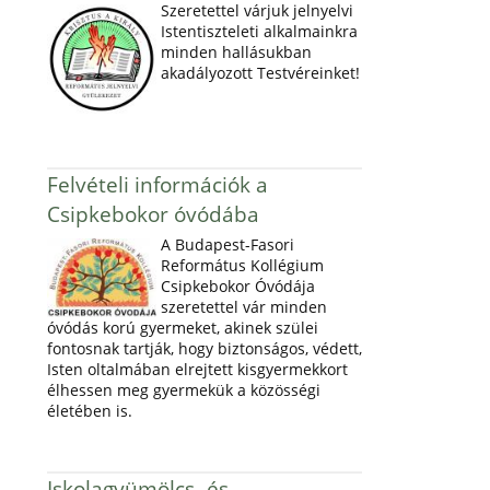
Szeretettel várjuk jelnyelvi
Istentiszteleti alkalmainkra
minden hallásukban
akadályozott Testvéreinket!
Felvételi információk a
Csipkebokor óvódába
A Budapest-Fasori
Református Kollégium
Csipkebokor Óvódája
szeretettel vár minden
óvódás korú gyermeket, akinek szülei
fontosnak tartják, hogy biztonságos, védett,
Isten oltalmában elrejtett kisgyermekkort
élhessen meg gyermekük a közösségi
életében is.
Iskolagyümölcs- és