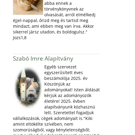
abba ennek a
törvénykönyvnek az
olvasását, arról elmélkedj
éjjel-nappal, őrizd meg és tartsd meg
mindazt, ami ebben meg van írva. Akkor
sikerrel jársz utadon, és boldogulsz."
Jozs1,8
Szabó Imre Alapítvány
Egyéb szervezet
egyszerűsített éves
beszámolója 2025. év
Köszönjük az
adományokat! Isten áldását
kérjük az adományozók
életére! 2025. évben
alapítványunk közhasznú
lett. Szeretettel fogadjuk
vállalkozások, cégek adományait is."Kiki
amint eltökélte szívében, nem
szomorúságból, vagy kénytelenségből;