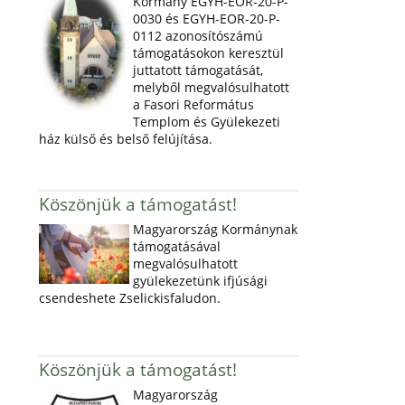
Kormány EGYH-EOR-20-P-
0030 és EGYH-EOR-20-P-
0112 azonosítószámú
támogatásokon keresztül
juttatott támogatását,
melyből megvalósulhatott
a Fasori Református
Templom és Gyülekezeti
ház külső és belső felújítása.
Köszönjük a támogatást!
Magyarország Kormánynak
támogatásával
megvalósulhatott
gyülekezetünk ifjúsági
csendeshete Zselickisfaludon.
Köszönjük a támogatást!
Magyarország