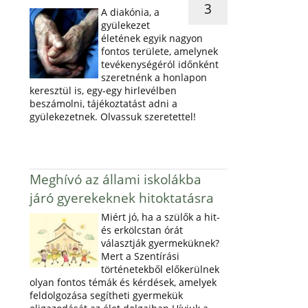
3
A diakónia, a
gyülekezet
életének egyik nagyon
fontos területe, amelynek
tevékenységéról időnként
szeretnénk a honlapon
keresztül is, egy-egy hirlevélben
beszámolni, tájékoztatást adni a
gyülekezetnek. Olvassuk szeretettel!
Meghívó az állami iskolákba
járó gyerekeknek hitoktatásra
Miért jó, ha a szülők a hit-
és erkölcstan órát
választják gyermeküknek?
Mert a Szentírási
történetekből előkerülnek
olyan fontos témák és kérdések, amelyek
feldolgozása segítheti gyermekük