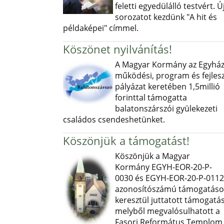
feletti egyedülálló testvért. Ú
sorozatot kezdünk "A hit és
példaképei" címmel.
Köszönet nyilvánítás!
A Magyar Kormány az Egyház
működési, program és fejlesz
pályázat keretében 1,5millió
forinttal támogatta
balatonszárszói gyülekezeti
családos csendeshetünket.
Köszönjük a támogatást!
Köszönjük a Magyar
Kormány EGYH-EOR-20-P-
0030 és EGYH-EOR-20-P-0112
azonosítószámú támogatás
keresztül juttatott támogatás
melyből megvalósulhatott a
Fasori Református Templom