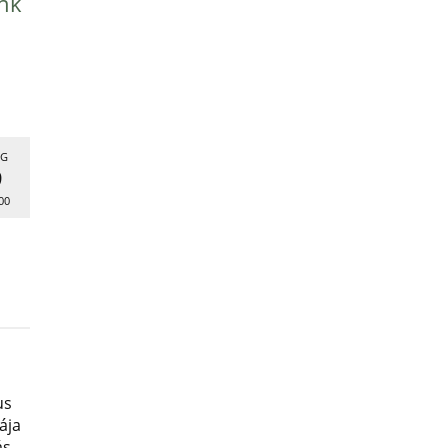
nk
G
9
00
us
ája
ás