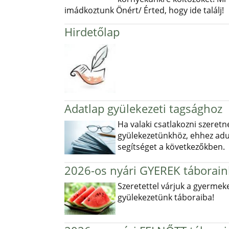
imádkoztunk Önért/ Érted, hogy ide találj!
Hirdetőlap
Adatlap gyülekezeti tagsághoz
Ha valaki csatlakozni szeretn
gyülekezetünkhöz, ehhez ad
segítséget a következőkben.
2026-os nyári GYEREK táborain
Szeretettel várjuk a gyermek
gyülekezetünk táboraiba!