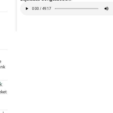
e
unk
k
eket