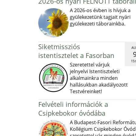
2026-os nyári FELNŐTT táborai
A 2026-os évben is hívjuk a
gyülekezetünk tagjait nyári
gyülekezeti táborainkba.
Siketmissziós
AU
istentisztelet a Fasorban
15:
Szeretettel várjuk
jelnyelvi Istentiszteleti
alkalmainkra minden
hallásukban akadályozott
Testvéreinket!
Felvételi információk a
Csipkebokor óvódába
A Budapest-Fasori Reformát
Kollégium Csipkebokor Óvód
szeretettel vár minden óvód