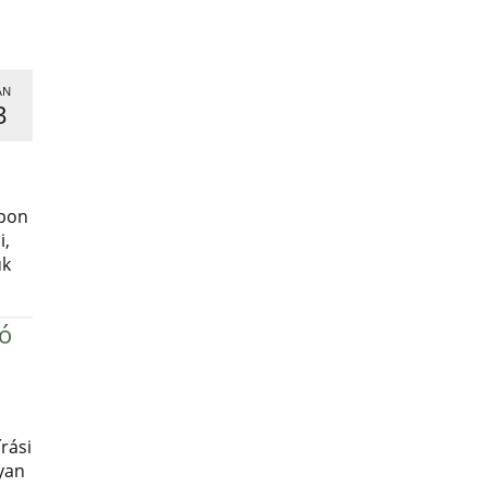
AN
3
,
apon
i,
uk
ró
rási
yan