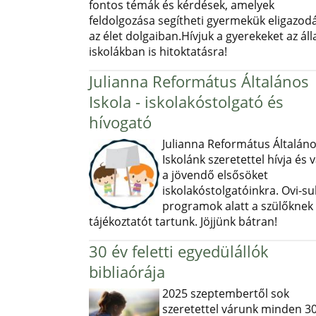
fontos témák és kérdések, amelyek
feldolgozása segítheti gyermekük eligazod
az élet dolgaiban.Hívjuk a gyerekeket az ál
iskolákban is hitoktatásra!
Julianna Református Általános
Iskola - iskolakóstolgató és
hívogató
Julianna Református Általán
Iskolánk szeretettel hívja és v
a jövendő elsősöket
iskolakóstolgatóinkra. Ovi-sul
programok alatt a szülőknek
tájékoztatót tartunk. Jöjjünk bátran!
30 év feletti egyedülállók
bibliaórája
2025 szeptembertől sok
szeretettel várunk minden 30