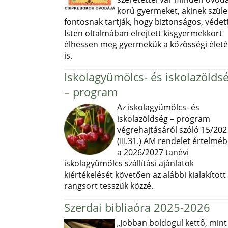
korú gyermeket, akinek szüle
fontosnak tartják, hogy biztonságos, védett
Isten oltalmában elrejtett kisgyermekkort
élhessen meg gyermekük a közösségi élet
is.
Iskolagyümölcs- és iskolazölds
– program
Az iskolagyümölcs- és
iskolazöldség – program
végrehajtásáról szóló 15/202
(III.31.) AM rendelet értelmé
a 2026/2027 tanévi
iskolagyümölcs szállítási ajánlatok
kiértékelését követően az alábbi kialakított
rangsort tesszük közzé.
Szerdai bibliaóra 2025-2026
„Jobban boldogul kettő, mint