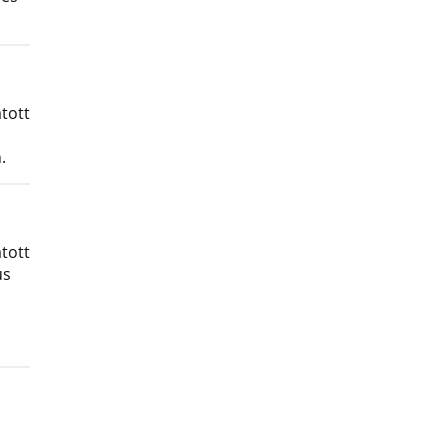
tott
.
tott
us