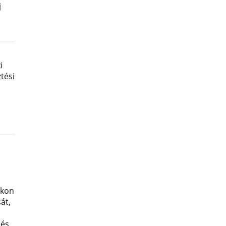
j
i
tési
okon
át,
 és