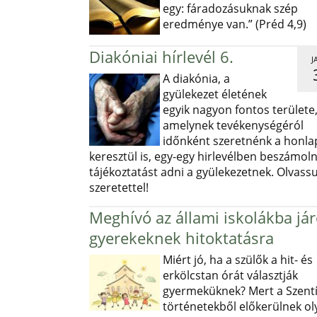
egy: fáradozásuknak szép
eredménye van.” (Préd 4,9)
Diakóniai hírlevél 6.
J
A diakónia, a
gyülekezet életének
egyik nagyon fontos területe
amelynek tevékenységéról
időnként szeretnénk a honl
keresztül is, egy-egy hirlevélben beszámoln
tájékoztatást adni a gyülekezetnek. Olvass
szeretettel!
Meghívó az állami iskolákba já
gyerekeknek hitoktatásra
Miért jó, ha a szülők a hit- és
erkölcstan órát választják
gyermeküknek? Mert a Szentí
történetekből előkerülnek ol