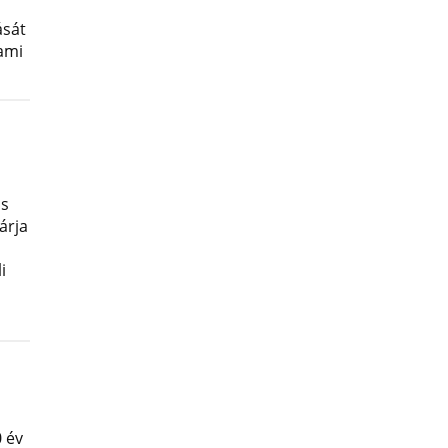
ását
lami
os
árja
i
 év