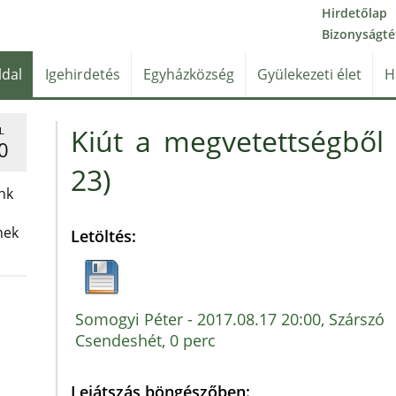
Hirdetőlap
Bizonyságté
ldal
Igehirdetés
Egyházközség
Gyülekezeti élet
H
Kiút a megvetettségből 
L
0
23)
nk
nek
Letöltés:
Somogyi Péter - 2017.08.17 20:00, Szárszó
Csendeshét, 0 perc
Lejátszás böngészőben: