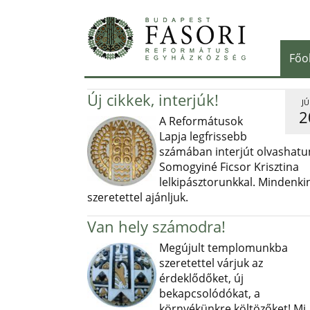
Főo
Új cikkek, interjúk!
JÚ
2
A Reformátusok
Lapja legfrissebb
számában interjút olvashatu
Somogyiné Ficsor Krisztina
lelkipásztorunkkal. Mindenki
szeretettel ajánljuk.
Van hely számodra!
Megújult templomunkba
szeretettel várjuk az
érdeklődőket, új
bekapcsolódókat, a
környékünkre költözőket! Mi