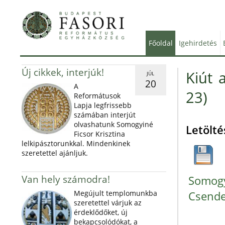
Főoldal
Igehirdetés
Új cikkek, interjúk!
Kiút 
JÚL
20
A
23)
Reformátusok
Lapja legfrissebb
számában interjút
olvashatunk Somogyiné
Letölté
Ficsor Krisztina
lelkipásztorunkkal. Mindenkinek
szeretettel ajánljuk.
Van hely számodra!
Somogy
Megújult templomunkba
Csende
szeretettel várjuk az
érdeklődőket, új
bekapcsolódókat, a