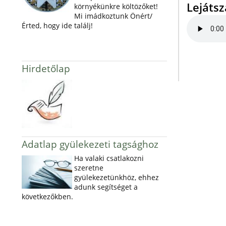
Lejáts
környékünkre költözőket!
Mi imádkoztunk Önért/
Érted, hogy ide találj!
Hirdetőlap
Adatlap gyülekezeti tagsághoz
Ha valaki csatlakozni
szeretne
gyülekezetünkhöz, ehhez
adunk segítséget a
következőkben.