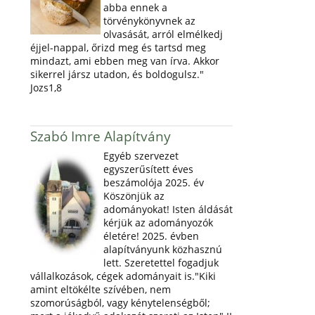
abba ennek a
törvénykönyvnek az
olvasását, arról elmélkedj
éjjel-nappal, őrizd meg és tartsd meg
mindazt, ami ebben meg van írva. Akkor
sikerrel jársz utadon, és boldogulsz."
Jozs1,8
Szabó Imre Alapítvány
Egyéb szervezet
egyszerűsített éves
beszámolója 2025. év
Köszönjük az
adományokat! Isten áldását
kérjük az adományozók
életére! 2025. évben
alapítványunk közhasznú
lett. Szeretettel fogadjuk
vállalkozások, cégek adományait is."Kiki
amint eltökélte szívében, nem
szomorúságból, vagy kénytelenségből;