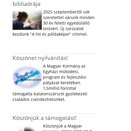
bibliaórája
2025 szeptembertől sok
szeretettel várunk minden
30 év feletti egyedülálló
testvért. Új sorozatot
kezdünk "A hit és példaképei" címmel.
Köszönet nyilvánítás!
A Magyar Kormány az
Egyházi működési,
program és fejlesztési
pályázat keretében
1,5millió forinttal
támogatta balatonszárszói gyülekezeti
családos csendeshetünket.
Köszönjük a támogatást!
Köszönjük a Magyar