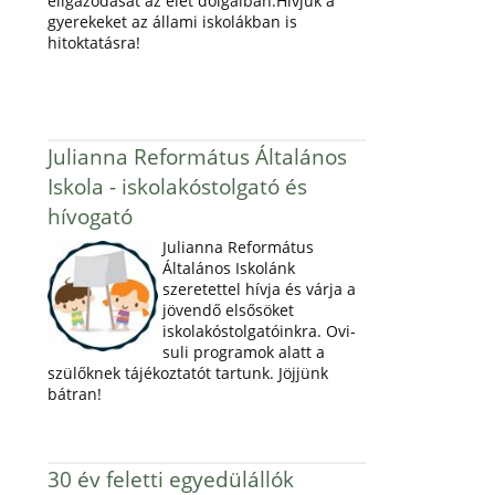
eligazodását az élet dolgaiban.Hívjuk a
gyerekeket az állami iskolákban is
hitoktatásra!
Julianna Református Általános
Iskola - iskolakóstolgató és
hívogató
Julianna Református
Általános Iskolánk
szeretettel hívja és várja a
jövendő elsősöket
iskolakóstolgatóinkra. Ovi-
suli programok alatt a
szülőknek tájékoztatót tartunk. Jöjjünk
bátran!
30 év feletti egyedülállók