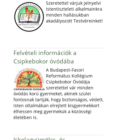
Szeretettel várjuk jelnyelvi
Istentiszteleti alkalmainkra
minden hallásukban
akadályozott Testvéreinket!
Felvételi információk a
Csipkebokor óvódába
A Budapest-Fasori
Református Kollégium
Csipkebokor Óvódája
szeretettel vár minden
óvódás korú gyermeket, akinek szülei
fontosnak tartják, hogy biztonságos, védett,
Isten oltalmában elrejtett kisgyermekkort
élhessen meg gyermekük a közösségi
életében is.
Iskolagyümölcs- és