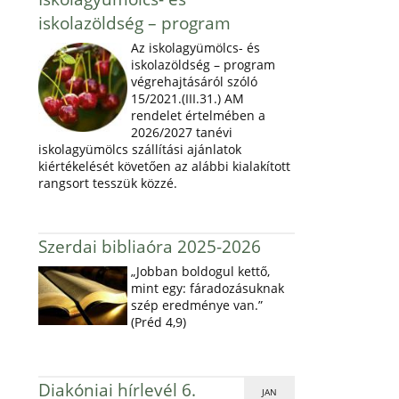
iskolazöldség – program
Az iskolagyümölcs- és
iskolazöldség – program
végrehajtásáról szóló
15/2021.(III.31.) AM
rendelet értelmében a
2026/2027 tanévi
iskolagyümölcs szállítási ajánlatok
kiértékelését követően az alábbi kialakított
rangsort tesszük közzé.
Szerdai bibliaóra 2025-2026
„Jobban boldogul kettő,
mint egy: fáradozásuknak
szép eredménye van.”
(Préd 4,9)
Diakóniai hírlevél 6.
JAN