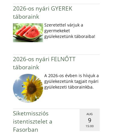
2026-os nyári GYEREK
táboraink
Szeretettel várjuk a
gyermekeket
gyülekezetünk táboraiba!
2026-os nyári FELNŐTT
táboraink
A 2026-os évben is hívjuk a
gyülekezetünk tagjait nyári
gyülekezeti táborainkba.
Siketmissziós
AUG
9
istentisztelet a
15:00
Fasorban