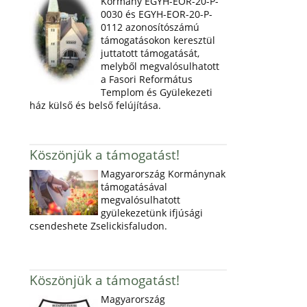
Kormány EGYH-EOR-20-P-
0030 és EGYH-EOR-20-P-
0112 azonosítószámú
támogatásokon keresztül
juttatott támogatását,
melyből megvalósulhatott
a Fasori Református
Templom és Gyülekezeti
ház külső és belső felújítása.
Köszönjük a támogatást!
Magyarország Kormánynak
támogatásával
megvalósulhatott
gyülekezetünk ifjúsági
csendeshete Zselickisfaludon.
Köszönjük a támogatást!
Magyarország