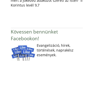
mert a jókedvű adakozót szereti az Isten" II
Korintus levél 9,7
Kövessen bennünket
Facebookon!
Evangelizáció, hírek,
történések, naprakész
események.