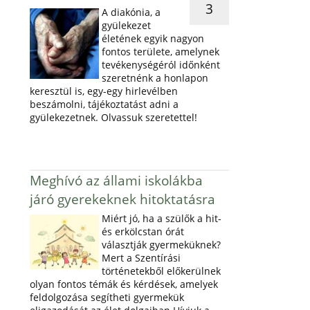
3
A diakónia, a
gyülekezet
életének egyik nagyon
fontos területe, amelynek
tevékenységéról időnként
szeretnénk a honlapon
keresztül is, egy-egy hirlevélben
beszámolni, tájékoztatást adni a
gyülekezetnek. Olvassuk szeretettel!
Meghívó az állami iskolákba
járó gyerekeknek hitoktatásra
Miért jó, ha a szülők a hit-
és erkölcstan órát
választják gyermeküknek?
Mert a Szentírási
történetekből előkerülnek
olyan fontos témák és kérdések, amelyek
feldolgozása segítheti gyermekük