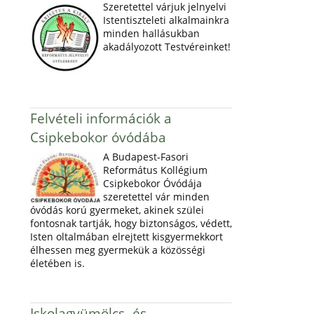
Szeretettel várjuk jelnyelvi
Istentiszteleti alkalmainkra
minden hallásukban
akadályozott Testvéreinket!
Felvételi információk a
Csipkebokor óvódába
A Budapest-Fasori
Református Kollégium
Csipkebokor Óvódája
szeretettel vár minden
óvódás korú gyermeket, akinek szülei
fontosnak tartják, hogy biztonságos, védett,
Isten oltalmában elrejtett kisgyermekkort
élhessen meg gyermekük a közösségi
életében is.
Iskolagyümölcs- és