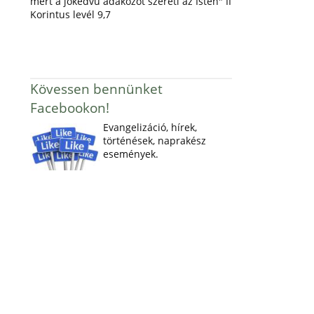
mert a jókedvű adakozót szereti az Isten" II
Korintus levél 9,7
Kövessen bennünket
Facebookon!
Evangelizáció, hírek,
történések, naprakész
események.