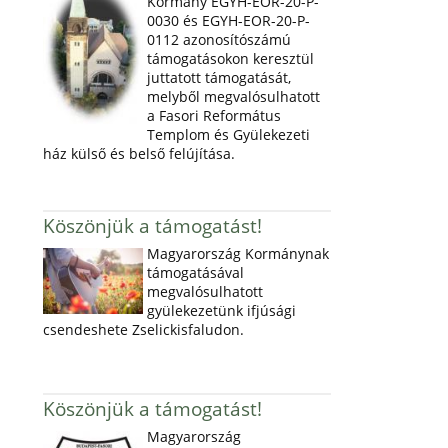
Kormány EGYH-EOR-20-P-
0030 és EGYH-EOR-20-P-
0112 azonosítószámú
támogatásokon keresztül
juttatott támogatását,
melyből megvalósulhatott
a Fasori Református
Templom és Gyülekezeti
ház külső és belső felújítása.
Köszönjük a támogatást!
Magyarország Kormánynak
támogatásával
megvalósulhatott
gyülekezetünk ifjúsági
csendeshete Zselickisfaludon.
Köszönjük a támogatást!
Magyarország