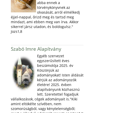
abba ennek a
törvénykönyvnek az
olvasását, arról elmélkedj
éjjel-nappal, őrizd meg és tartsd meg
mindazt, ami ebben meg van írva. Akkor
sikerrel jársz utadon, és boldogulsz."
Jozs1,8
Szabó Imre Alapítvány
Egyéb szervezet
egyszerűsített éves
beszámolója 2025. év
Köszönjük az
adományokat! Isten áldását
kérjük az adományozók
életére! 2025. évben
alapítványunk közhasznú
lett. Szeretettel fogadjuk
vállalkozások, cégek adományait is."Kiki
amint eltökélte szívében, nem
szomorúságból, vagy kénytelenségből;