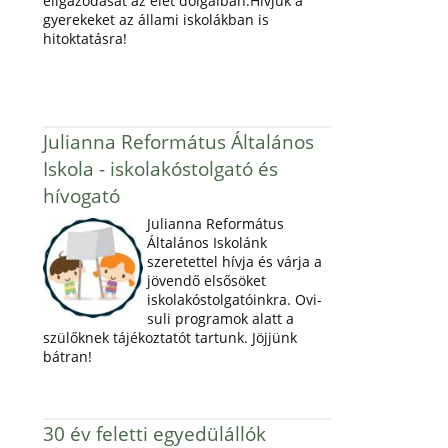
eligazodását az élet dolgaiban.Hívjuk a
gyerekeket az állami iskolákban is
hitoktatásra!
Julianna Református Általános
Iskola - iskolakóstolgató és
hívogató
Julianna Református
Általános Iskolánk
szeretettel hívja és várja a
jövendő elsősöket
iskolakóstolgatóinkra. Ovi-
suli programok alatt a
szülőknek tájékoztatót tartunk. Jöjjünk
bátran!
30 év feletti egyedülállók