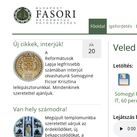
Főoldal
Igehirdetés
Új cikkek, interjúk!
Veled
JÚL
20
A
Reformátusok
Lapja legfrissebb
Letöltés:
számában interjút
olvashatunk Somogyiné
Ficsor Krisztina
lelkipásztorunkkal. Mindenkinek
szeretettel ajánljuk.
Somogyi P
IT, 60 per
Van hely számodra!
Lejátszás
Megújult templomunkba
szeretettel várjuk az
érdeklődőket, új
bekapcsolódókat, a