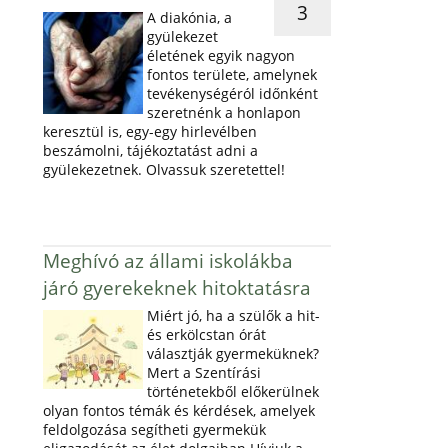
3
A diakónia, a
gyülekezet
életének egyik nagyon
fontos területe, amelynek
tevékenységéról időnként
szeretnénk a honlapon
keresztül is, egy-egy hirlevélben
beszámolni, tájékoztatást adni a
gyülekezetnek. Olvassuk szeretettel!
Meghívó az állami iskolákba
járó gyerekeknek hitoktatásra
Miért jó, ha a szülők a hit-
és erkölcstan órát
választják gyermeküknek?
Mert a Szentírási
történetekből előkerülnek
olyan fontos témák és kérdések, amelyek
feldolgozása segítheti gyermekük