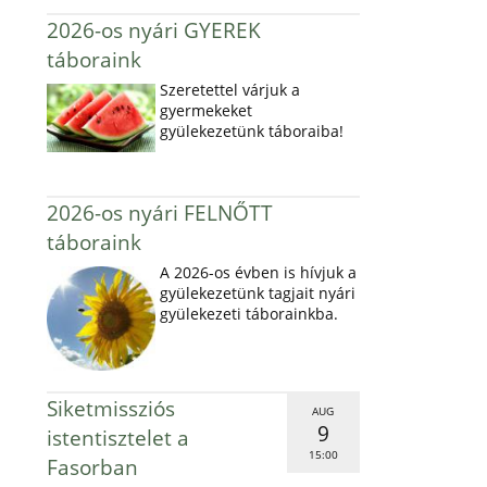
2026-os nyári GYEREK
táboraink
Szeretettel várjuk a
gyermekeket
gyülekezetünk táboraiba!
2026-os nyári FELNŐTT
táboraink
A 2026-os évben is hívjuk a
gyülekezetünk tagjait nyári
gyülekezeti táborainkba.
Siketmissziós
AUG
9
istentisztelet a
15:00
Fasorban