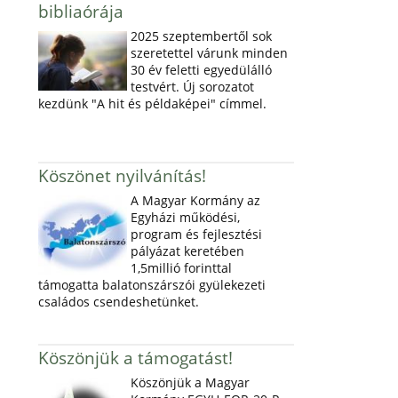
bibliaórája
2025 szeptembertől sok
szeretettel várunk minden
30 év feletti egyedülálló
testvért. Új sorozatot
kezdünk "A hit és példaképei" címmel.
Köszönet nyilvánítás!
A Magyar Kormány az
Egyházi működési,
program és fejlesztési
pályázat keretében
1,5millió forinttal
támogatta balatonszárszói gyülekezeti
családos csendeshetünket.
Köszönjük a támogatást!
Köszönjük a Magyar