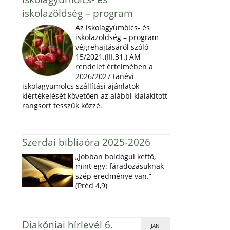
iskolazöldség – program
Az iskolagyümölcs- és
iskolazöldség – program
végrehajtásáról szóló
15/2021.(III.31.) AM
rendelet értelmében a
2026/2027 tanévi
iskolagyümölcs szállítási ajánlatok
kiértékelését követően az alábbi kialakított
rangsort tesszük közzé.
Szerdai bibliaóra 2025-2026
„Jobban boldogul kettő,
mint egy: fáradozásuknak
szép eredménye van.”
(Préd 4,9)
Diakóniai hírlevél 6.
JAN