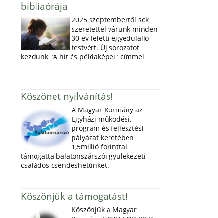
bibliaórája
2025 szeptembertől sok
szeretettel várunk minden
30 év feletti egyedülálló
testvért. Új sorozatot
kezdünk "A hit és példaképei" címmel.
Köszönet nyilvánítás!
A Magyar Kormány az
Egyházi működési,
program és fejlesztési
pályázat keretében
1,5millió forinttal
támogatta balatonszárszói gyülekezeti
családos csendeshetünket.
Köszönjük a támogatást!
Köszönjük a Magyar