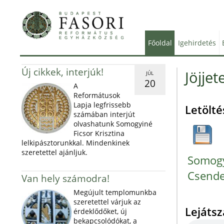
Főoldal
Igehirdetés
Új cikkek, interjúk!
Jöjje
JÚL
20
A
Reformátusok
Lapja legfrissebb
Letölté
számában interjút
olvashatunk Somogyiné
Ficsor Krisztina
lelkipásztorunkkal. Mindenkinek
szeretettel ajánljuk.
Somogyi
Csende
Van hely számodra!
Megújult templomunkba
szeretettel várjuk az
Lejáts
érdeklődőket, új
bekapcsolódókat, a