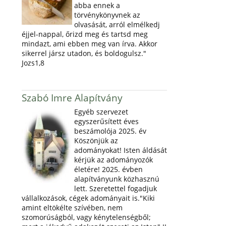
abba ennek a
törvénykönyvnek az
olvasását, arról elmélkedj
éjjel-nappal, őrizd meg és tartsd meg
mindazt, ami ebben meg van írva. Akkor
sikerrel jársz utadon, és boldogulsz."
Jozs1,8
Szabó Imre Alapítvány
Egyéb szervezet
egyszerűsített éves
beszámolója 2025. év
Köszönjük az
adományokat! Isten áldását
kérjük az adományozók
életére! 2025. évben
alapítványunk közhasznú
lett. Szeretettel fogadjuk
vállalkozások, cégek adományait is."Kiki
amint eltökélte szívében, nem
szomorúságból, vagy kénytelenségből;