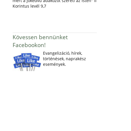
mert a jókedvű adakozót szereti az Isten" II
Korintus levél 9,7
Kövessen bennünket
Facebookon!
Evangelizáció, hírek,
történések, naprakész
események.