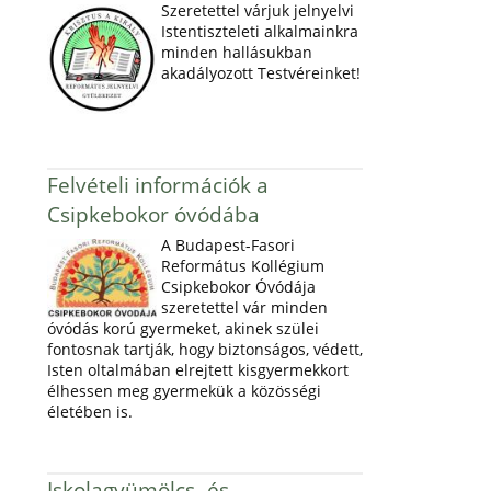
Szeretettel várjuk jelnyelvi
Istentiszteleti alkalmainkra
minden hallásukban
akadályozott Testvéreinket!
Felvételi információk a
Csipkebokor óvódába
A Budapest-Fasori
Református Kollégium
Csipkebokor Óvódája
szeretettel vár minden
óvódás korú gyermeket, akinek szülei
fontosnak tartják, hogy biztonságos, védett,
Isten oltalmában elrejtett kisgyermekkort
élhessen meg gyermekük a közösségi
életében is.
Iskolagyümölcs- és