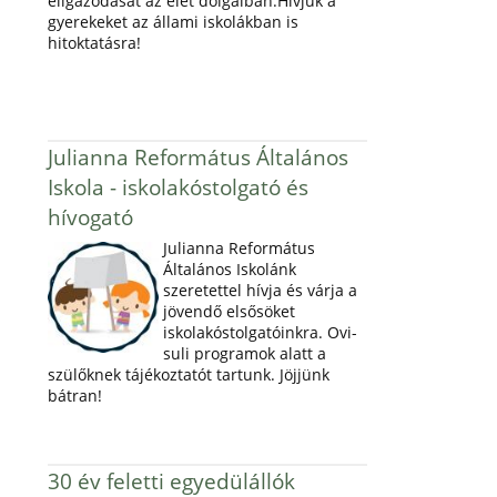
eligazodását az élet dolgaiban.Hívjuk a
gyerekeket az állami iskolákban is
hitoktatásra!
Julianna Református Általános
Iskola - iskolakóstolgató és
hívogató
Julianna Református
Általános Iskolánk
szeretettel hívja és várja a
jövendő elsősöket
iskolakóstolgatóinkra. Ovi-
suli programok alatt a
szülőknek tájékoztatót tartunk. Jöjjünk
bátran!
30 év feletti egyedülállók