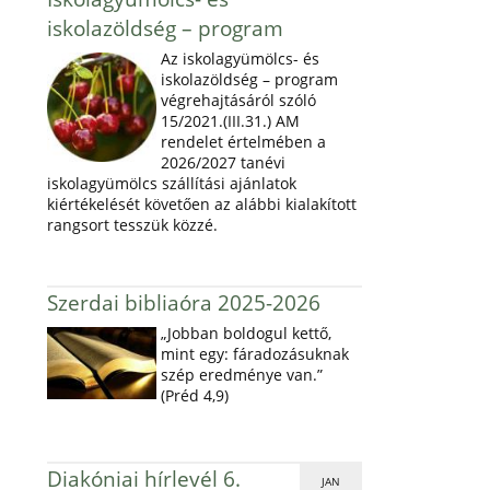
iskolazöldség – program
Az iskolagyümölcs- és
iskolazöldség – program
végrehajtásáról szóló
15/2021.(III.31.) AM
rendelet értelmében a
2026/2027 tanévi
iskolagyümölcs szállítási ajánlatok
kiértékelését követően az alábbi kialakított
rangsort tesszük közzé.
Szerdai bibliaóra 2025-2026
„Jobban boldogul kettő,
mint egy: fáradozásuknak
szép eredménye van.”
(Préd 4,9)
Diakóniai hírlevél 6.
JAN