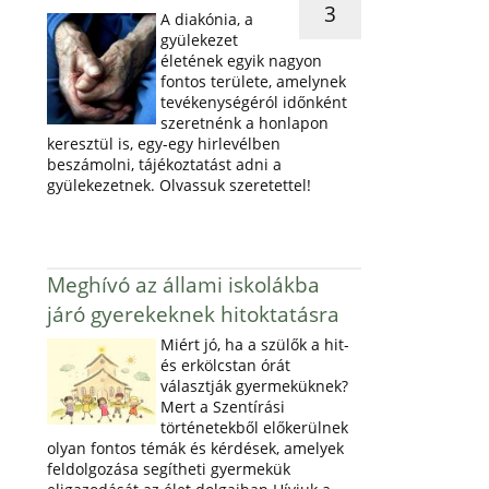
3
A diakónia, a
gyülekezet
életének egyik nagyon
fontos területe, amelynek
tevékenységéról időnként
szeretnénk a honlapon
keresztül is, egy-egy hirlevélben
beszámolni, tájékoztatást adni a
gyülekezetnek. Olvassuk szeretettel!
Meghívó az állami iskolákba
járó gyerekeknek hitoktatásra
Miért jó, ha a szülők a hit-
és erkölcstan órát
választják gyermeküknek?
Mert a Szentírási
történetekből előkerülnek
olyan fontos témák és kérdések, amelyek
feldolgozása segítheti gyermekük