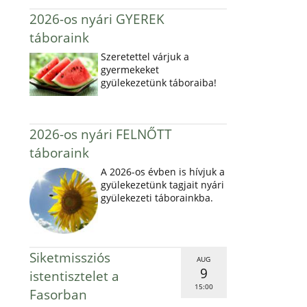
2026-os nyári GYEREK
táboraink
Szeretettel várjuk a
gyermekeket
gyülekezetünk táboraiba!
2026-os nyári FELNŐTT
táboraink
A 2026-os évben is hívjuk a
gyülekezetünk tagjait nyári
gyülekezeti táborainkba.
Siketmissziós
AUG
9
istentisztelet a
15:00
Fasorban