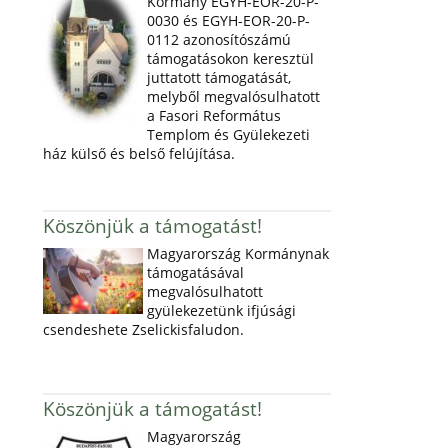
Kormány EGYH-EOR-20-P-
0030 és EGYH-EOR-20-P-
0112 azonosítószámú
támogatásokon keresztül
juttatott támogatását,
melyből megvalósulhatott
a Fasori Református
Templom és Gyülekezeti
ház külső és belső felújítása.
Köszönjük a támogatást!
Magyarország Kormánynak
támogatásával
megvalósulhatott
gyülekezetünk ifjúsági
csendeshete Zselickisfaludon.
Köszönjük a támogatást!
Magyarország