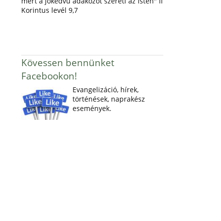
mert a jókedvű adakozót szereti az Isten" II
Korintus levél 9,7
Kövessen bennünket
Facebookon!
Evangelizáció, hírek,
történések, naprakész
események.