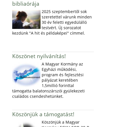
bibliaórája
2025 szeptembertől sok
szeretettel várunk minden
30 év feletti egyedülálló
testvért. Új sorozatot
kezdünk "A hit és példaképei" címmel.
Köszönet nyilvánítás!
A Magyar Kormány az
Egyházi működési,
program és fejlesztési
pályázat keretében
1,5millió forinttal
támogatta balatonszárszói gyülekezeti
családos csendeshetünket.
Köszönjük a támogatást!
Köszönjük a Magyar