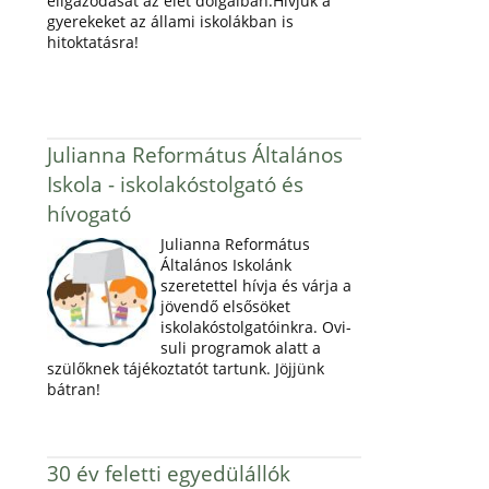
eligazodását az élet dolgaiban.Hívjuk a
gyerekeket az állami iskolákban is
hitoktatásra!
Julianna Református Általános
Iskola - iskolakóstolgató és
hívogató
Julianna Református
Általános Iskolánk
szeretettel hívja és várja a
jövendő elsősöket
iskolakóstolgatóinkra. Ovi-
suli programok alatt a
szülőknek tájékoztatót tartunk. Jöjjünk
bátran!
30 év feletti egyedülállók