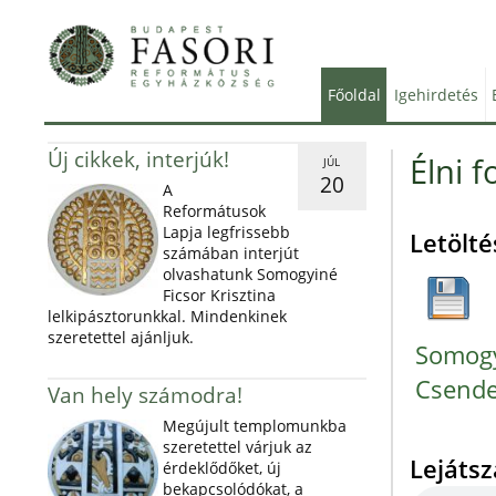
Főoldal
Igehirdetés
Új cikkek, interjúk!
Élni f
JÚL
20
A
Reformátusok
Lapja legfrissebb
Letölté
számában interjút
olvashatunk Somogyiné
Ficsor Krisztina
lelkipásztorunkkal. Mindenkinek
szeretettel ajánljuk.
Somogyi
Csende
Van hely számodra!
Megújult templomunkba
szeretettel várjuk az
Lejáts
érdeklődőket, új
bekapcsolódókat, a