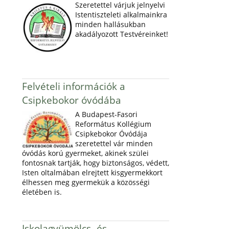
Szeretettel várjuk jelnyelvi
Istentiszteleti alkalmainkra
minden hallásukban
akadályozott Testvéreinket!
Felvételi információk a
Csipkebokor óvódába
A Budapest-Fasori
Református Kollégium
Csipkebokor Óvódája
szeretettel vár minden
óvódás korú gyermeket, akinek szülei
fontosnak tartják, hogy biztonságos, védett,
Isten oltalmában elrejtett kisgyermekkort
élhessen meg gyermekük a közösségi
életében is.
Iskolagyümölcs- és