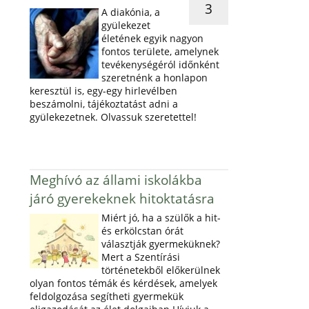
3
A diakónia, a
gyülekezet
életének egyik nagyon
fontos területe, amelynek
tevékenységéról időnként
szeretnénk a honlapon
keresztül is, egy-egy hirlevélben
beszámolni, tájékoztatást adni a
gyülekezetnek. Olvassuk szeretettel!
Meghívó az állami iskolákba
járó gyerekeknek hitoktatásra
Miért jó, ha a szülők a hit-
és erkölcstan órát
választják gyermeküknek?
Mert a Szentírási
történetekből előkerülnek
olyan fontos témák és kérdések, amelyek
feldolgozása segítheti gyermekük