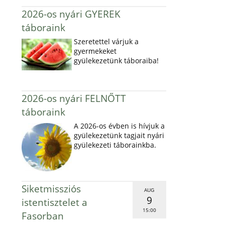
2026-os nyári GYEREK
táboraink
Szeretettel várjuk a
gyermekeket
gyülekezetünk táboraiba!
2026-os nyári FELNŐTT
táboraink
A 2026-os évben is hívjuk a
gyülekezetünk tagjait nyári
gyülekezeti táborainkba.
Siketmissziós
AUG
9
istentisztelet a
15:00
Fasorban