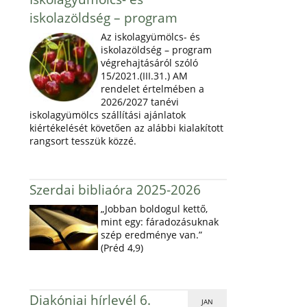
iskolazöldség – program
Az iskolagyümölcs- és
iskolazöldség – program
végrehajtásáról szóló
15/2021.(III.31.) AM
rendelet értelmében a
2026/2027 tanévi
iskolagyümölcs szállítási ajánlatok
kiértékelését követően az alábbi kialakított
rangsort tesszük közzé.
Szerdai bibliaóra 2025-2026
„Jobban boldogul kettő,
mint egy: fáradozásuknak
szép eredménye van.”
(Préd 4,9)
Diakóniai hírlevél 6.
JAN