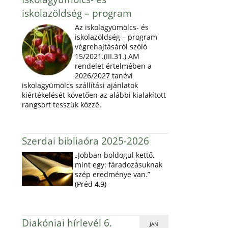
iskolazöldség – program
Az iskolagyümölcs- és
iskolazöldség – program
végrehajtásáról szóló
15/2021.(III.31.) AM
rendelet értelmében a
2026/2027 tanévi
iskolagyümölcs szállítási ajánlatok
kiértékelését követően az alábbi kialakított
rangsort tesszük közzé.
Szerdai bibliaóra 2025-2026
„Jobban boldogul kettő,
mint egy: fáradozásuknak
szép eredménye van.”
(Préd 4,9)
Diakóniai hírlevél 6.
JAN