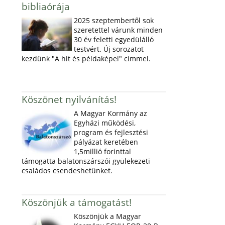
bibliaórája
2025 szeptembertől sok
szeretettel várunk minden
30 év feletti egyedülálló
testvért. Új sorozatot
kezdünk "A hit és példaképei" címmel.
Köszönet nyilvánítás!
A Magyar Kormány az
Egyházi működési,
program és fejlesztési
pályázat keretében
1,5millió forinttal
támogatta balatonszárszói gyülekezeti
családos csendeshetünket.
Köszönjük a támogatást!
Köszönjük a Magyar