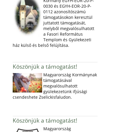
Kormány EGYH-EOR-20-P-
0030 és EGYH-EOR-20-P-
0112 azonosítószámú
támogatásokon keresztül
juttatott támogatását,
melyből megvalósulhatott
a Fasori Református
Templom és Gyülekezeti
ház külső és belső felújítása.
Köszönjük a támogatást!
Magyarország Kormánynak
támogatásával
megvalósulhatott
gyülekezetünk ifjúsági
csendeshete Zselickisfaludon.
Köszönjük a támogatást!
Magyarország