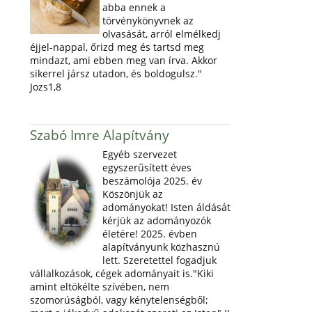
abba ennek a
törvénykönyvnek az
olvasását, arról elmélkedj
éjjel-nappal, őrizd meg és tartsd meg
mindazt, ami ebben meg van írva. Akkor
sikerrel jársz utadon, és boldogulsz."
Jozs1,8
Szabó Imre Alapítvány
Egyéb szervezet
egyszerűsített éves
beszámolója 2025. év
Köszönjük az
adományokat! Isten áldását
kérjük az adományozók
életére! 2025. évben
alapítványunk közhasznú
lett. Szeretettel fogadjuk
vállalkozások, cégek adományait is."Kiki
amint eltökélte szívében, nem
szomorúságból, vagy kénytelenségből;