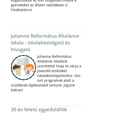
eligazodását az élet dolgaiban.Hívjuk a
gyerekeket az állami iskolákban is
hitoktatásra!
Julianna Református Általános
Iskola - iskolakóstolgató és
hívogató
Julianna Református
Általános Iskolánk
szeretettel hívja és várja a
jövendő elsősöket
iskolakóstolgatóinkra. Ovi-
suli programok alatt a
szülőknek tájékoztatót tartunk. Jöjjünk
bátran!
30 év feletti egyedülállók