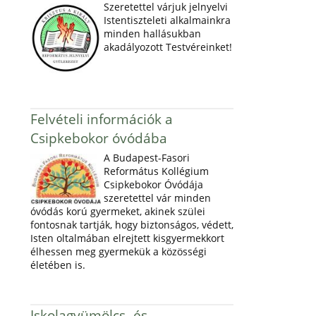
Szeretettel várjuk jelnyelvi
Istentiszteleti alkalmainkra
minden hallásukban
akadályozott Testvéreinket!
Felvételi információk a
Csipkebokor óvódába
A Budapest-Fasori
Református Kollégium
Csipkebokor Óvódája
szeretettel vár minden
óvódás korú gyermeket, akinek szülei
fontosnak tartják, hogy biztonságos, védett,
Isten oltalmában elrejtett kisgyermekkort
élhessen meg gyermekük a közösségi
életében is.
Iskolagyümölcs- és