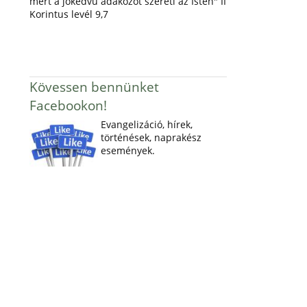
mert a jókedvű adakozót szereti az Isten" II
Korintus levél 9,7
Kövessen bennünket
Facebookon!
Evangelizáció, hírek,
történések, naprakész
események.