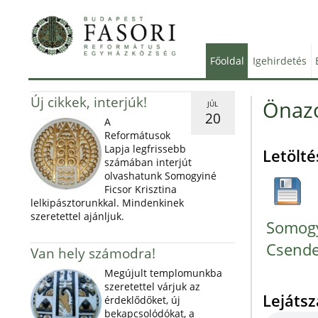
Főoldal
Igehirdetés
Új cikkek, interjúk!
Önazo
JÚL
20
A
Reformátusok
Lapja legfrissebb
Letölté
számában interjút
olvashatunk Somogyiné
Ficsor Krisztina
lelkipásztorunkkal. Mindenkinek
szeretettel ajánljuk.
Somogyi
Csende
Van hely számodra!
Megújult templomunkba
szeretettel várjuk az
Lejáts
érdeklődőket, új
bekapcsolódókat, a