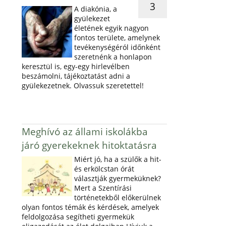
3
A diakónia, a
gyülekezet
életének egyik nagyon
fontos területe, amelynek
tevékenységéról időnként
szeretnénk a honlapon
keresztül is, egy-egy hirlevélben
beszámolni, tájékoztatást adni a
gyülekezetnek. Olvassuk szeretettel!
Meghívó az állami iskolákba
járó gyerekeknek hitoktatásra
Miért jó, ha a szülők a hit-
és erkölcstan órát
választják gyermeküknek?
Mert a Szentírási
történetekből előkerülnek
olyan fontos témák és kérdések, amelyek
feldolgozása segítheti gyermekük