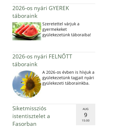
2026-os nyári GYEREK
táboraink
Szeretettel várjuk a
gyermekeket
gyülekezetünk táboraiba!
2026-os nyári FELNŐTT
táboraink
A 2026-os évben is hívjuk a
gyülekezetünk tagjait nyári
gyülekezeti táborainkba.
Siketmissziós
AUG
9
istentisztelet a
15:00
Fasorban