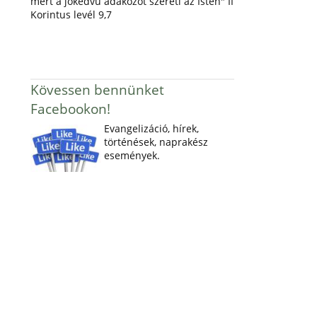
mert a jókedvű adakozót szereti az Isten" II
Korintus levél 9,7
Kövessen bennünket
Facebookon!
Evangelizáció, hírek,
történések, naprakész
események.