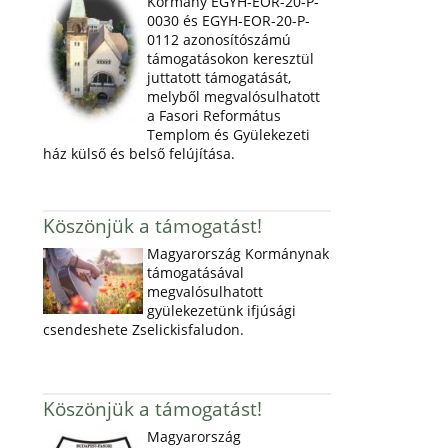
Kormány EGYH-EOR-20-P-
0030 és EGYH-EOR-20-P-
0112 azonosítószámú
támogatásokon keresztül
juttatott támogatását,
melyből megvalósulhatott
a Fasori Református
Templom és Gyülekezeti
ház külső és belső felújítása.
Köszönjük a támogatást!
Magyarország Kormánynak
támogatásával
megvalósulhatott
gyülekezetünk ifjúsági
csendeshete Zselickisfaludon.
Köszönjük a támogatást!
Magyarország