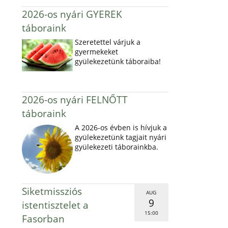
2026-os nyári GYEREK
táboraink
Szeretettel várjuk a
gyermekeket
gyülekezetünk táboraiba!
2026-os nyári FELNŐTT
táboraink
A 2026-os évben is hívjuk a
gyülekezetünk tagjait nyári
gyülekezeti táborainkba.
Siketmissziós
AUG
9
istentisztelet a
15:00
Fasorban