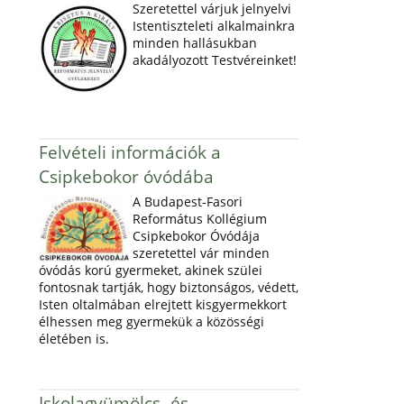
Szeretettel várjuk jelnyelvi
Istentiszteleti alkalmainkra
minden hallásukban
akadályozott Testvéreinket!
Felvételi információk a
Csipkebokor óvódába
A Budapest-Fasori
Református Kollégium
Csipkebokor Óvódája
szeretettel vár minden
óvódás korú gyermeket, akinek szülei
fontosnak tartják, hogy biztonságos, védett,
Isten oltalmában elrejtett kisgyermekkort
élhessen meg gyermekük a közösségi
életében is.
Iskolagyümölcs- és