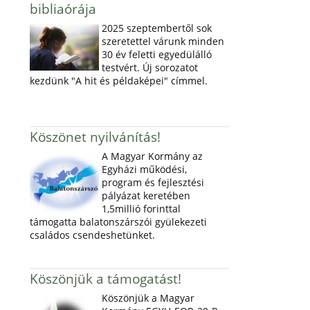
bibliaórája
2025 szeptembertől sok
szeretettel várunk minden
30 év feletti egyedülálló
testvért. Új sorozatot
kezdünk "A hit és példaképei" címmel.
Köszönet nyilvánítás!
A Magyar Kormány az
Egyházi működési,
program és fejlesztési
pályázat keretében
1,5millió forinttal
támogatta balatonszárszói gyülekezeti
családos csendeshetünket.
Köszönjük a támogatást!
Köszönjük a Magyar