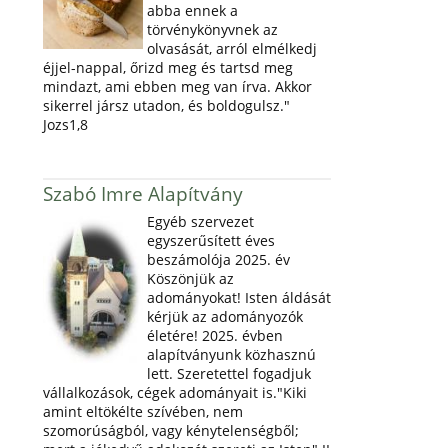
abba ennek a
törvénykönyvnek az
olvasását, arról elmélkedj
éjjel-nappal, őrizd meg és tartsd meg
mindazt, ami ebben meg van írva. Akkor
sikerrel jársz utadon, és boldogulsz."
Jozs1,8
Szabó Imre Alapítvány
Egyéb szervezet
egyszerűsített éves
beszámolója 2025. év
Köszönjük az
adományokat! Isten áldását
kérjük az adományozók
életére! 2025. évben
alapítványunk közhasznú
lett. Szeretettel fogadjuk
vállalkozások, cégek adományait is."Kiki
amint eltökélte szívében, nem
szomorúságból, vagy kénytelenségből;