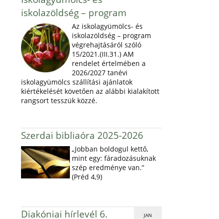
iskolazöldség – program
Az iskolagyümölcs- és
iskolazöldség – program
végrehajtásáról szóló
15/2021.(III.31.) AM
rendelet értelmében a
2026/2027 tanévi
iskolagyümölcs szállítási ajánlatok
kiértékelését követően az alábbi kialakított
rangsort tesszük közzé.
Szerdai bibliaóra 2025-2026
„Jobban boldogul kettő,
mint egy: fáradozásuknak
szép eredménye van.”
(Préd 4,9)
Diakóniai hírlevél 6.
JAN