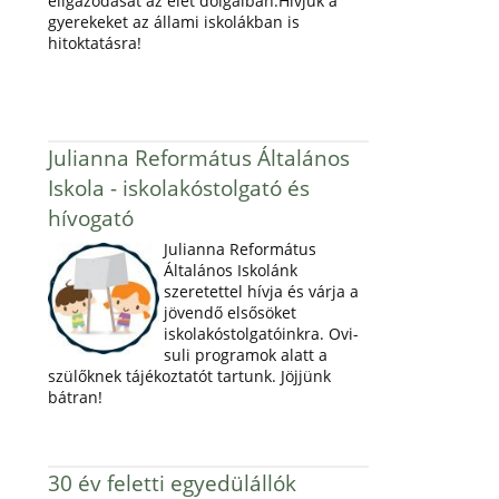
eligazodását az élet dolgaiban.Hívjuk a
gyerekeket az állami iskolákban is
hitoktatásra!
Julianna Református Általános
Iskola - iskolakóstolgató és
hívogató
Julianna Református
Általános Iskolánk
szeretettel hívja és várja a
jövendő elsősöket
iskolakóstolgatóinkra. Ovi-
suli programok alatt a
szülőknek tájékoztatót tartunk. Jöjjünk
bátran!
30 év feletti egyedülállók