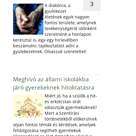
3
A diakónia, a
gyülekezet
életének egyik nagyon
fontos területe, amelynek
tevékenységéról időnként
szeretnénk a honlapon
keresztül is, egy-egy hirlevélben
beszámolni, tájékoztatást adni a
gyülekezetnek. Olvassuk szeretettel!
Meghívó az állami iskolákba
járó gyerekeknek hitoktatásra
Miért jó, ha a szülők a hit-
és erkölcstan órát
választják gyermeküknek?
Mert a Szentírási
történetekből előkerülnek
olyan fontos témák és kérdések, amelyek
feldolgozása segítheti gyermekük