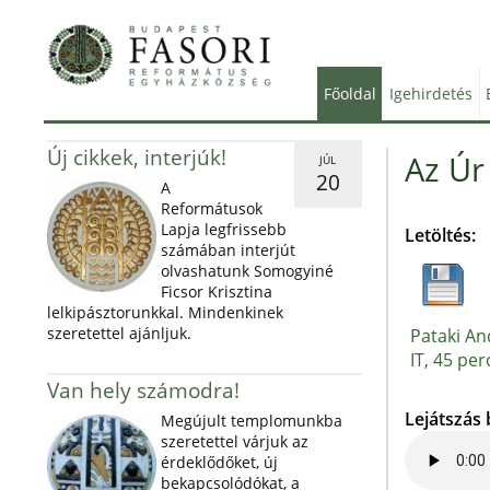
Főoldal
Igehirdetés
Új cikkek, interjúk!
Az Úr
JÚL
20
A
Reformátusok
Lapja legfrissebb
Letöltés:
számában interjút
olvashatunk Somogyiné
Ficsor Krisztina
lelkipásztorunkkal. Mindenkinek
szeretettel ajánljuk.
Pataki An
IT, 45 per
Van hely számodra!
Lejátszás
Megújult templomunkba
szeretettel várjuk az
érdeklődőket, új
bekapcsolódókat, a