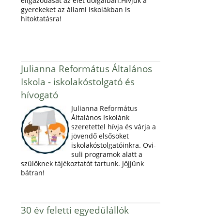
eligazodását az élet dolgaiban.Hívjuk a
gyerekeket az állami iskolákban is
hitoktatásra!
Julianna Református Általános
Iskola - iskolakóstolgató és
hívogató
Julianna Református
Általános Iskolánk
szeretettel hívja és várja a
jövendő elsősöket
iskolakóstolgatóinkra. Ovi-
suli programok alatt a
szülőknek tájékoztatót tartunk. Jöjjünk
bátran!
30 év feletti egyedülállók