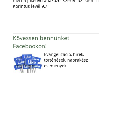
mert a jókedvű adakozót szereti az Isten" II
Korintus levél 9,7
Kövessen bennünket
Facebookon!
Evangelizáció, hírek,
történések, naprakész
események.