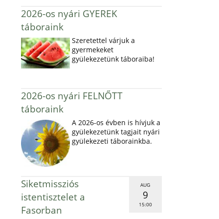
2026-os nyári GYEREK
táboraink
Szeretettel várjuk a
gyermekeket
gyülekezetünk táboraiba!
2026-os nyári FELNŐTT
táboraink
A 2026-os évben is hívjuk a
gyülekezetünk tagjait nyári
gyülekezeti táborainkba.
Siketmissziós
AUG
9
istentisztelet a
15:00
Fasorban