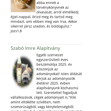
abba ennek a
törvénykönyvnek az
olvasását, arról elmélkedj
éjjel-nappal, őrizd meg és tartsd meg
mindazt, ami ebben meg van írva. Akkor
sikerrel jársz utadon, és boldogulsz."
Jozs1,8
Szabó Imre Alapítvány
Egyéb szervezet
egyszerűsített éves
beszámolója 2025. év
Köszönjük az
adományokat! Isten áldását
kérjük az adományozók
életére! 2025. évben
alapítványunk közhasznú
lett. Szeretettel fogadjuk
vállalkozások, cégek adományait is."Kiki
amint eltökélte szívében, nem
szomorúságból, vagy kénytelenségből;