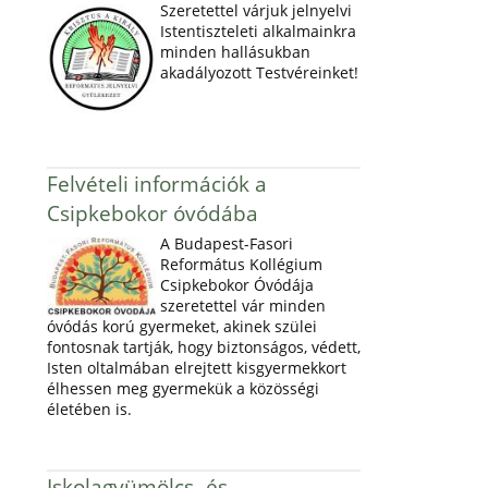
Szeretettel várjuk jelnyelvi
Istentiszteleti alkalmainkra
minden hallásukban
akadályozott Testvéreinket!
Felvételi információk a
Csipkebokor óvódába
A Budapest-Fasori
Református Kollégium
Csipkebokor Óvódája
szeretettel vár minden
óvódás korú gyermeket, akinek szülei
fontosnak tartják, hogy biztonságos, védett,
Isten oltalmában elrejtett kisgyermekkort
élhessen meg gyermekük a közösségi
életében is.
Iskolagyümölcs- és