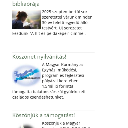
bibliaórája
2025 szeptembertől sok
szeretettel várunk minden
30 év feletti egyedülálló
testvért. Új sorozatot
kezdünk "A hit és példaképei" címmel.
Köszönet nyilvánítás!
A Magyar Kormány az
Egyházi működési,
program és fejlesztési
pályázat keretében
1,5millió forinttal
támogatta balatonszárszói gyülekezeti
családos csendeshetünket.
Köszönjük a támogatást!
Köszönjük a Magyar