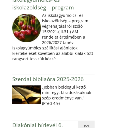
iskolazöldség – program
Az iskolagyümölcs- és
iskolazöldség – program
végrehajtásáról szóló
15/2021.(III.31.) AM
rendelet értelmében a
2026/2027 tanévi
iskolagyümölcs szállítási ajánlatok
kiértékelését követően az alábbi kialakított
rangsort tesszük közzé.
Szerdai bibliaóra 2025-2026
„Jobban boldogul kettő,
mint egy: fáradozásuknak
szép eredménye van.”
(Préd 4,9)
Diakóniai hírlevél 6.
JAN