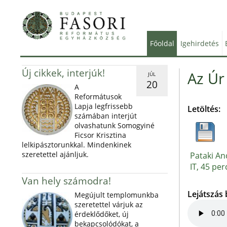
Főoldal
Igehirdetés
Új cikkek, interjúk!
Az Úr
JÚL
20
A
Reformátusok
Lapja legfrissebb
Letöltés:
számában interjút
olvashatunk Somogyiné
Ficsor Krisztina
lelkipásztorunkkal. Mindenkinek
szeretettel ajánljuk.
Pataki An
IT, 45 per
Van hely számodra!
Lejátszás
Megújult templomunkba
szeretettel várjuk az
érdeklődőket, új
bekapcsolódókat, a