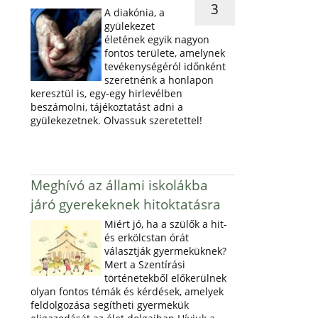
3
A diakónia, a
gyülekezet
életének egyik nagyon
fontos területe, amelynek
tevékenységéról időnként
szeretnénk a honlapon
keresztül is, egy-egy hirlevélben
beszámolni, tájékoztatást adni a
gyülekezetnek. Olvassuk szeretettel!
Meghívó az állami iskolákba
járó gyerekeknek hitoktatásra
Miért jó, ha a szülők a hit-
és erkölcstan órát
választják gyermeküknek?
Mert a Szentírási
történetekből előkerülnek
olyan fontos témák és kérdések, amelyek
feldolgozása segítheti gyermekük