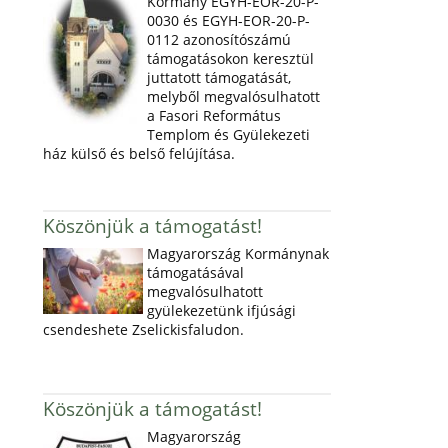
Kormány EGYH-EOR-20-P-
0030 és EGYH-EOR-20-P-
0112 azonosítószámú
támogatásokon keresztül
juttatott támogatását,
melyből megvalósulhatott
a Fasori Református
Templom és Gyülekezeti
ház külső és belső felújítása.
Köszönjük a támogatást!
Magyarország Kormánynak
támogatásával
megvalósulhatott
gyülekezetünk ifjúsági
csendeshete Zselickisfaludon.
Köszönjük a támogatást!
Magyarország