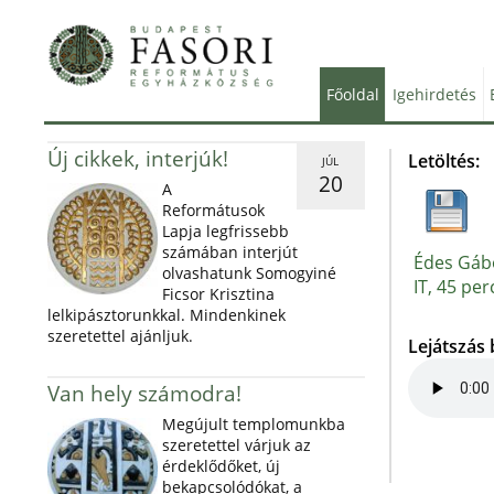
Főoldal
Igehirdetés
Új cikkek, interjúk!
Letöltés:
JÚL
20
A
Reformátusok
Lapja legfrissebb
számában interjút
Édes Gábo
olvashatunk Somogyiné
IT, 45 per
Ficsor Krisztina
lelkipásztorunkkal. Mindenkinek
szeretettel ajánljuk.
Lejátszás
Van hely számodra!
Megújult templomunkba
szeretettel várjuk az
érdeklődőket, új
bekapcsolódókat, a