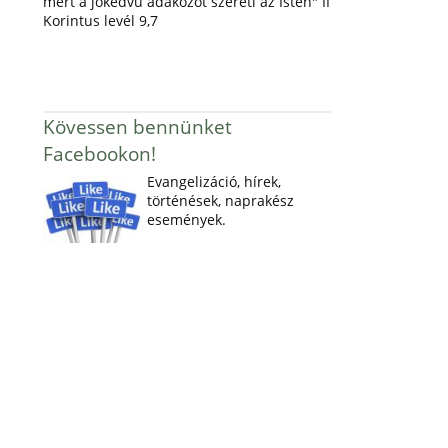
mert a jókedvű adakozót szereti az Isten" II
Korintus levél 9,7
Kövessen bennünket
Facebookon!
Evangelizáció, hírek,
történések, naprakész
események.