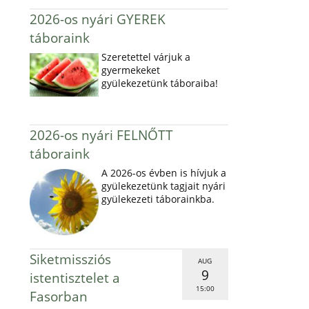
2026-os nyári GYEREK
táboraink
Szeretettel várjuk a
gyermekeket
gyülekezetünk táboraiba!
2026-os nyári FELNŐTT
táboraink
A 2026-os évben is hívjuk a
gyülekezetünk tagjait nyári
gyülekezeti táborainkba.
Siketmissziós
AUG
9
istentisztelet a
15:00
Fasorban