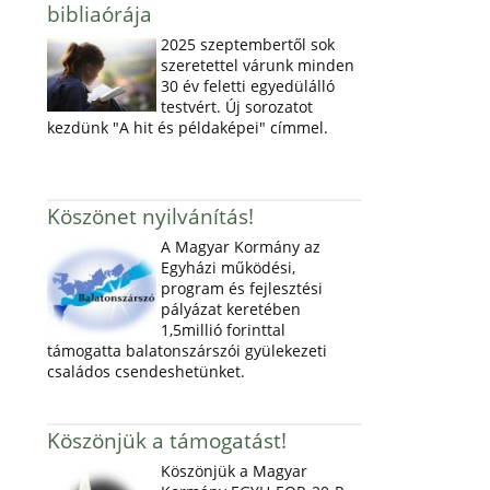
bibliaórája
2025 szeptembertől sok
szeretettel várunk minden
30 év feletti egyedülálló
testvért. Új sorozatot
kezdünk "A hit és példaképei" címmel.
Köszönet nyilvánítás!
A Magyar Kormány az
Egyházi működési,
program és fejlesztési
pályázat keretében
1,5millió forinttal
támogatta balatonszárszói gyülekezeti
családos csendeshetünket.
Köszönjük a támogatást!
Köszönjük a Magyar