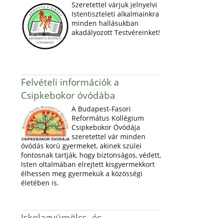
Szeretettel várjuk jelnyelvi
Istentiszteleti alkalmainkra
minden hallásukban
akadályozott Testvéreinket!
Felvételi információk a
Csipkebokor óvódába
A Budapest-Fasori
Református Kollégium
Csipkebokor Óvódája
szeretettel vár minden
óvódás korú gyermeket, akinek szülei
fontosnak tartják, hogy biztonságos, védett,
Isten oltalmában elrejtett kisgyermekkort
élhessen meg gyermekük a közösségi
életében is.
Iskolagyümölcs- és