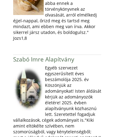
abba ennek a
törvénykönyvnek az
olvasását, arról elmélkedj
éjjel-nappal, őrizd meg és tartsd meg
mindazt, ami ebben meg van írva. Akkor
sikerrel jársz utadon, és boldogulsz."
Jozs1,8
Szabó Imre Alapítvány
Egyéb szervezet
egyszerűsített éves
beszámolója 2025. év
Köszönjük az
adományokat! Isten áldását
kérjük az adományozók
életére! 2025. évben
alapítványunk közhasznú
lett. Szeretettel fogadjuk
vállalkozások, cégek adományait is."Kiki
amint eltökélte szívében, nem
szomorúságból, vagy kénytelenségből;