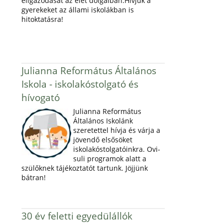
eligazodását az élet dolgaiban.Hívjuk a
gyerekeket az állami iskolákban is
hitoktatásra!
Julianna Református Általános
Iskola - iskolakóstolgató és
hívogató
Julianna Református
Általános Iskolánk
szeretettel hívja és várja a
jövendő elsősöket
iskolakóstolgatóinkra. Ovi-
suli programok alatt a
szülőknek tájékoztatót tartunk. Jöjjünk
bátran!
30 év feletti egyedülállók