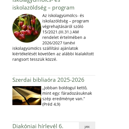
iskolazöldség – program
Az iskolagyümölcs- és
iskolazöldség – program
végrehajtásáról szóló
15/2021.(III.31.) AM
rendelet értelmében a
2026/2027 tanévi
iskolagyümölcs szállítási ajánlatok
kiértékelését követően az alábbi kialakított
rangsort tesszük közzé.
Szerdai bibliaóra 2025-2026
„Jobban boldogul kettő,
mint egy: fáradozásuknak
szép eredménye van.”
(Préd 4,9)
Diakóniai hírlevél 6.
JAN