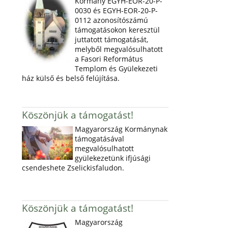
Kormány EGYH-EOR-20-P-
0030 és EGYH-EOR-20-P-
0112 azonosítószámú
támogatásokon keresztül
juttatott támogatását,
melyből megvalósulhatott
a Fasori Református
Templom és Gyülekezeti
ház külső és belső felújítása.
Köszönjük a támogatást!
Magyarország Kormánynak
támogatásával
megvalósulhatott
gyülekezetünk ifjúsági
csendeshete Zselickisfaludon.
Köszönjük a támogatást!
Magyarország