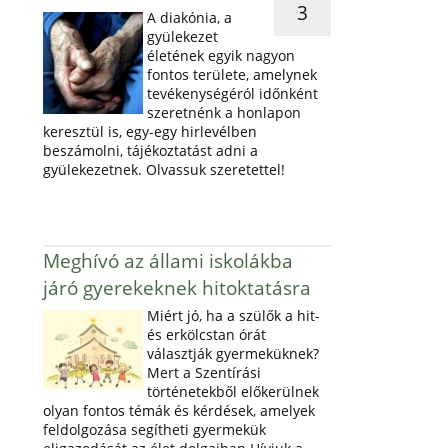
3
A diakónia, a
gyülekezet
életének egyik nagyon
fontos területe, amelynek
tevékenységéról időnként
szeretnénk a honlapon
keresztül is, egy-egy hirlevélben
beszámolni, tájékoztatást adni a
gyülekezetnek. Olvassuk szeretettel!
Meghívó az állami iskolákba
járó gyerekeknek hitoktatásra
Miért jó, ha a szülők a hit-
és erkölcstan órát
választják gyermeküknek?
Mert a Szentírási
történetekből előkerülnek
olyan fontos témák és kérdések, amelyek
feldolgozása segítheti gyermekük