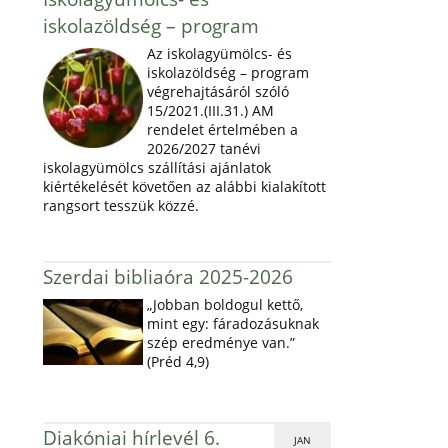
iskolazöldség – program
Az iskolagyümölcs- és
iskolazöldség – program
végrehajtásáról szóló
15/2021.(III.31.) AM
rendelet értelmében a
2026/2027 tanévi
iskolagyümölcs szállítási ajánlatok
kiértékelését követően az alábbi kialakított
rangsort tesszük közzé.
Szerdai bibliaóra 2025-2026
„Jobban boldogul kettő,
mint egy: fáradozásuknak
szép eredménye van.”
(Préd 4,9)
Diakóniai hírlevél 6.
JAN