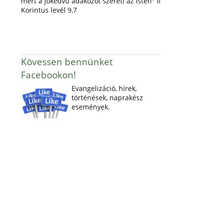
mert a jókedvű adakozót szereti az Isten" II
Korintus levél 9,7
Kövessen bennünket
Facebookon!
Evangelizáció, hírek,
történések, naprakész
események.