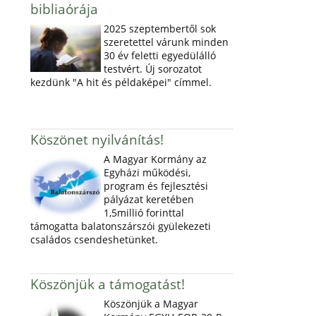
bibliaórája
2025 szeptembertől sok
szeretettel várunk minden
30 év feletti egyedülálló
testvért. Új sorozatot
kezdünk "A hit és példaképei" címmel.
Köszönet nyilvánítás!
A Magyar Kormány az
Egyházi működési,
program és fejlesztési
pályázat keretében
1,5millió forinttal
támogatta balatonszárszói gyülekezeti
családos csendeshetünket.
Köszönjük a támogatást!
Köszönjük a Magyar