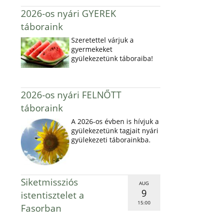
2026-os nyári GYEREK
táboraink
Szeretettel várjuk a
gyermekeket
gyülekezetünk táboraiba!
2026-os nyári FELNŐTT
táboraink
A 2026-os évben is hívjuk a
gyülekezetünk tagjait nyári
gyülekezeti táborainkba.
Siketmissziós
AUG
9
istentisztelet a
15:00
Fasorban