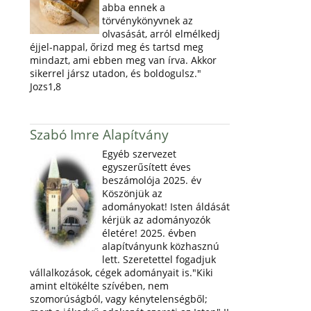
abba ennek a
törvénykönyvnek az
olvasását, arról elmélkedj
éjjel-nappal, őrizd meg és tartsd meg
mindazt, ami ebben meg van írva. Akkor
sikerrel jársz utadon, és boldogulsz."
Jozs1,8
Szabó Imre Alapítvány
Egyéb szervezet
egyszerűsített éves
beszámolója 2025. év
Köszönjük az
adományokat! Isten áldását
kérjük az adományozók
életére! 2025. évben
alapítványunk közhasznú
lett. Szeretettel fogadjuk
vállalkozások, cégek adományait is."Kiki
amint eltökélte szívében, nem
szomorúságból, vagy kénytelenségből;