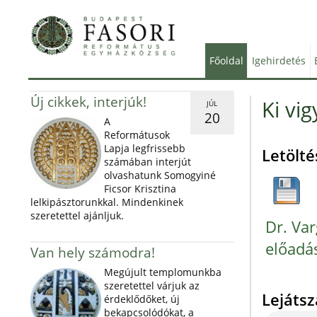
Főoldal
Igehirdetés
Új cikkek, interjúk!
Ki vi
JÚL
20
A
Reformátusok
Lapja legfrissebb
Letölté
számában interjút
olvashatunk Somogyiné
Ficsor Krisztina
lelkipásztorunkkal. Mindenkinek
szeretettel ajánljuk.
Dr. Va
előadás
Van hely számodra!
Megújult templomunkba
szeretettel várjuk az
Lejáts
érdeklődőket, új
bekapcsolódókat, a