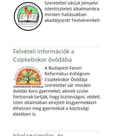
Szeretettel várjuk jelnyelvi
Istentiszteleti alkalmainkra
minden hallásukban
akadályozott Testvéreinket!
Felvételi információk a
Csipkebokor óvódába
A Budapest-Fasori
Református Kollégium
Csipkebokor Óvódája
szeretettel vár minden
óvódás korú gyermeket, akinek szülei
fontosnak tartják, hogy biztonságos, védett,
Isten oltalmában elrejtett kisgyermekkort
élhessen meg gyermekük a közösségi
életében is.
Iskolagyümölcs- és