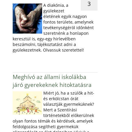
3
A diakónia, a
gyülekezet
életének egyik nagyon
fontos területe, amelynek
tevékenységéról időnként
szeretnénk a honlapon
keresztül is, egy-egy hirlevélben
beszámolni, tájékoztatást adni a
gyülekezetnek. Olvassuk szeretettel!
Meghívó az állami iskolákba
járó gyerekeknek hitoktatásra
Miért jó, ha a szülők a hit-
és erkölcstan órát
választják gyermeküknek?
Mert a Szentírási
történetekből előkerülnek
olyan fontos témák és kérdések, amelyek
feldolgozása segítheti gyermekük