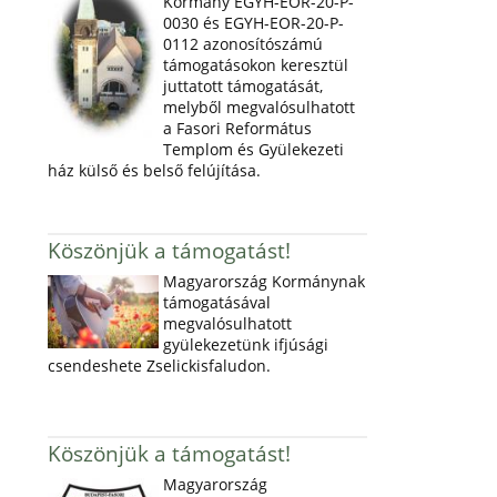
Kormány EGYH-EOR-20-P-
0030 és EGYH-EOR-20-P-
0112 azonosítószámú
támogatásokon keresztül
juttatott támogatását,
melyből megvalósulhatott
a Fasori Református
Templom és Gyülekezeti
ház külső és belső felújítása.
Köszönjük a támogatást!
Magyarország Kormánynak
támogatásával
megvalósulhatott
gyülekezetünk ifjúsági
csendeshete Zselickisfaludon.
Köszönjük a támogatást!
Magyarország