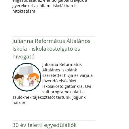
eligazodását az élet dolgaiban.Hívjuk a
gyerekeket az állami iskolákban is
hitoktatásra!
Julianna Református Általános
Iskola - iskolakóstolgató és
hívogató
Julianna Református
Általános Iskolánk
szeretettel hívja és várja a
jövendő elsősöket
iskolakóstolgatóinkra. Ovi-
suli programok alatt a
szülőknek tájékoztatót tartunk. Jöjjünk
bátran!
30 év feletti egyedülállók