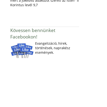
mert a jókedvű adakozót szereti az Isten" II
Korintus levél 9,7
Kövessen bennünket
Facebookon!
Evangelizáció, hírek,
történések, naprakész
események.