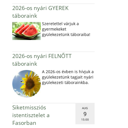
2026-os nyári GYEREK
táboraink
Szeretettel várjuk a
gyermekeket
gyülekezetünk táboraiba!
2026-os nyári FELNŐTT
táboraink
A 2026-os évben is hívjuk a
gyülekezetünk tagjait nyári
gyülekezeti táborainkba.
Siketmissziós
AUG
9
istentisztelet a
15:00
Fasorban