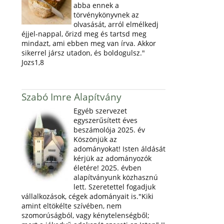
abba ennek a
törvénykönyvnek az
olvasását, arról elmélkedj
éjjel-nappal, őrizd meg és tartsd meg
mindazt, ami ebben meg van írva. Akkor
sikerrel jársz utadon, és boldogulsz."
Jozs1,8
Szabó Imre Alapítvány
Egyéb szervezet
egyszerűsített éves
beszámolója 2025. év
Köszönjük az
adományokat! Isten áldását
kérjük az adományozók
életére! 2025. évben
alapítványunk közhasznú
lett. Szeretettel fogadjuk
vállalkozások, cégek adományait is."Kiki
amint eltökélte szívében, nem
szomorúságból, vagy kénytelenségből;