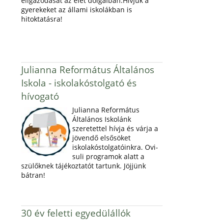
eligazodását az élet dolgaiban.Hívjuk a
gyerekeket az állami iskolákban is
hitoktatásra!
Julianna Református Általános
Iskola - iskolakóstolgató és
hívogató
Julianna Református
Általános Iskolánk
szeretettel hívja és várja a
jövendő elsősöket
iskolakóstolgatóinkra. Ovi-
suli programok alatt a
szülőknek tájékoztatót tartunk. Jöjjünk
bátran!
30 év feletti egyedülállók