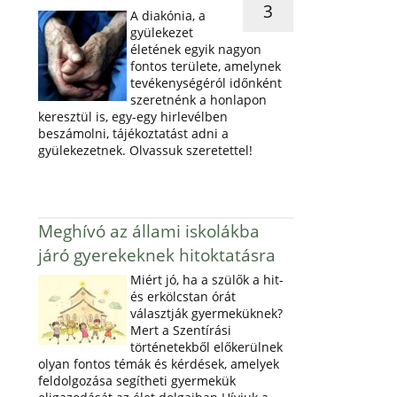
3
A diakónia, a
gyülekezet
életének egyik nagyon
fontos területe, amelynek
tevékenységéról időnként
szeretnénk a honlapon
keresztül is, egy-egy hirlevélben
beszámolni, tájékoztatást adni a
gyülekezetnek. Olvassuk szeretettel!
Meghívó az állami iskolákba
járó gyerekeknek hitoktatásra
Miért jó, ha a szülők a hit-
és erkölcstan órát
választják gyermeküknek?
Mert a Szentírási
történetekből előkerülnek
olyan fontos témák és kérdések, amelyek
feldolgozása segítheti gyermekük