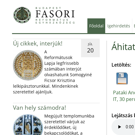
Főoldal
Igehirdetés
Új cikkek, interjúk!
Áhita
JÚL
20
A
Reformátusok
Lapja legfrissebb
Letöltés:
számában interjút
olvashatunk Somogyiné
Ficsor Krisztina
lelkipásztorunkkal. Mindenkinek
szeretettel ajánljuk.
Pataki An
IT, 30 per
Van hely számodra!
Lejátszás
Megújult templomunkba
szeretettel várjuk az
érdeklődőket, új
bekapcsolódókat, a