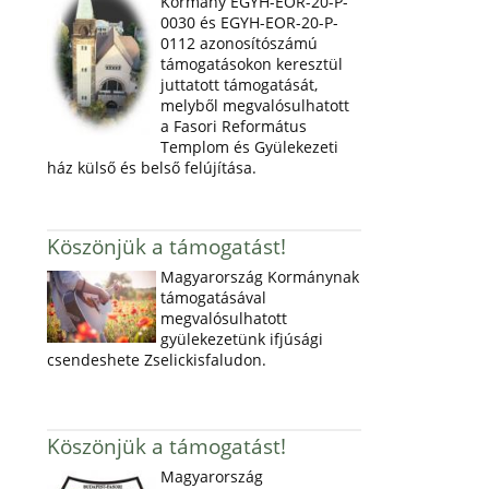
Kormány EGYH-EOR-20-P-
0030 és EGYH-EOR-20-P-
0112 azonosítószámú
támogatásokon keresztül
juttatott támogatását,
melyből megvalósulhatott
a Fasori Református
Templom és Gyülekezeti
ház külső és belső felújítása.
Köszönjük a támogatást!
Magyarország Kormánynak
támogatásával
megvalósulhatott
gyülekezetünk ifjúsági
csendeshete Zselickisfaludon.
Köszönjük a támogatást!
Magyarország