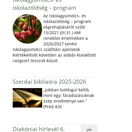
iskolazöldség – program
Az iskolagyümölcs- és
iskolazöldség – program
végrehajtásáról szóló
15/2021.(III.31.) AM
rendelet értelmében a
2026/2027 tanévi
iskolagyümölcs szállítási ajánlatok
kiértékelését követően az alábbi kialakított
rangsort tesszük közzé.
Szerdai bibliaóra 2025-2026
„Jobban boldogul kettő,
mint egy: fáradozásuknak
szép eredménye van.”
(Préd 4,9)
Diakóniai hírlevél 6.
JAN