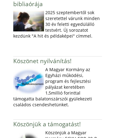
bibliaórája
2025 szeptembertől sok
szeretettel várunk minden
30 év feletti egyedülálló
testvért. Új sorozatot
kezdünk "A hit és példaképei" címmel.
Köszönet nyilvánítás!
A Magyar Kormány az
Egyházi működési,
program és fejlesztési
pályázat keretében
1,5millió forinttal
támogatta balatonszárszói gyülekezeti
családos csendeshetünket.
Köszönjük a támogatást!
Köszönjük a Magyar