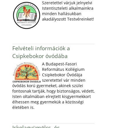
Szeretettel várjuk jelnyelvi
Istentiszteleti alkalmainkra
minden hallásukban
akadályozott Testvéreinket!
Felvételi információk a
Csipkebokor óvódába
A Budapest-Fasori
Református Kollégium
Csipkebokor Óvódája
szeretettel vár minden
óvódás korú gyermeket, akinek szülei
fontosnak tartják, hogy biztonságos, védett,
Isten oltalmában elrejtett kisgyermekkort
élhessen meg gyermekük a közösségi
életében is.
Iskolagyümölcs- és