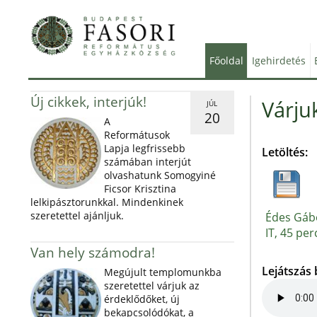
Főoldal
Igehirdetés
Új cikkek, interjúk!
Várjuk
JÚL
20
A
Reformátusok
Lapja legfrissebb
Letöltés:
számában interjút
olvashatunk Somogyiné
Ficsor Krisztina
lelkipásztorunkkal. Mindenkinek
szeretettel ajánljuk.
Édes Gábo
IT, 45 per
Van hely számodra!
Lejátszás
Megújult templomunkba
szeretettel várjuk az
érdeklődőket, új
bekapcsolódókat, a