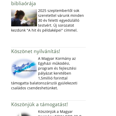
bibliaórája
2025 szeptembertől sok
szeretettel várunk minden
30 év feletti egyedülálló
testvért. Új sorozatot
kezdünk "A hit és példaképei" címmel.
Köszönet nyilvánítás!
A Magyar Kormány az
Egyházi működési,
program és fejlesztési
pályázat keretében
1,5millió forinttal
támogatta balatonszárszói gyülekezeti
családos csendeshetünket.
Köszönjük a támogatást!
Köszönjük a Magyar