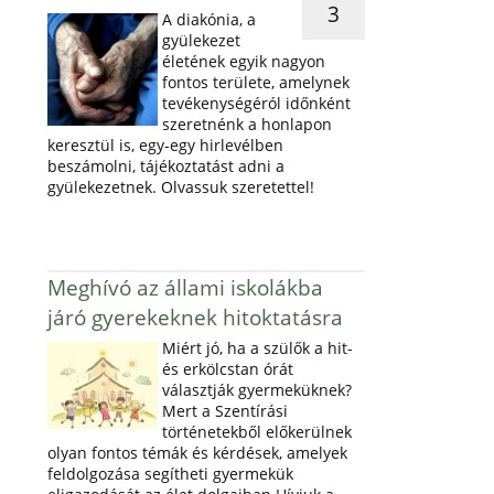
3
A diakónia, a
gyülekezet
életének egyik nagyon
fontos területe, amelynek
tevékenységéról időnként
szeretnénk a honlapon
keresztül is, egy-egy hirlevélben
beszámolni, tájékoztatást adni a
gyülekezetnek. Olvassuk szeretettel!
Meghívó az állami iskolákba
járó gyerekeknek hitoktatásra
Miért jó, ha a szülők a hit-
és erkölcstan órát
választják gyermeküknek?
Mert a Szentírási
történetekből előkerülnek
olyan fontos témák és kérdések, amelyek
feldolgozása segítheti gyermekük