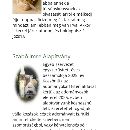
abba ennek a
törvénykönyvnek az
olvasását, arról elmélkedj
éjjel-nappal, őrizd meg és tartsd meg
mindazt, ami ebben meg van írva. Akkor
sikerrel jársz utadon, és boldogulsz."
Jozs1,8
Szabó Imre Alapítvány
Egyéb szervezet
egyszerűsített éves
beszámolója 2025. év
Köszönjük az
adományokat! Isten áldását
kérjük az adományozók
életére! 2025. évben
alapítványunk közhasznú
lett. Szeretettel fogadjuk
vállalkozások, cégek adományait is."Kiki
amint eltökélte szívében, nem
szomorúságból, vagy kénytelenségből;