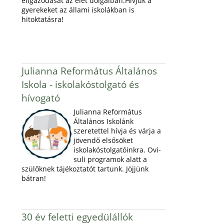
eligazodását az élet dolgaiban.Hívjuk a
gyerekeket az állami iskolákban is
hitoktatásra!
Julianna Református Általános
Iskola - iskolakóstolgató és
hívogató
Julianna Református
Általános Iskolánk
szeretettel hívja és várja a
jövendő elsősöket
iskolakóstolgatóinkra. Ovi-
suli programok alatt a
szülőknek tájékoztatót tartunk. Jöjjünk
bátran!
30 év feletti egyedülállók