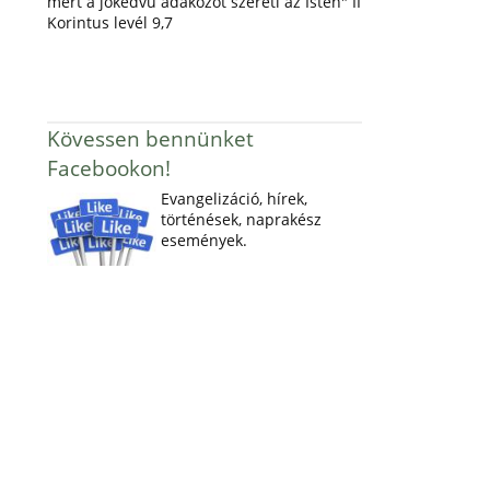
mert a jókedvű adakozót szereti az Isten" II
Korintus levél 9,7
Kövessen bennünket
Facebookon!
Evangelizáció, hírek,
történések, naprakész
események.