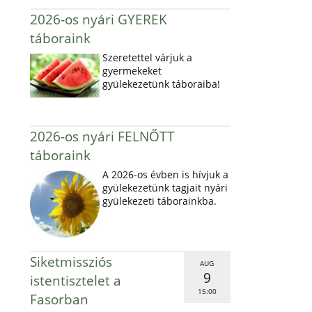
2026-os nyári GYEREK
táboraink
Szeretettel várjuk a
gyermekeket
gyülekezetünk táboraiba!
2026-os nyári FELNŐTT
táboraink
A 2026-os évben is hívjuk a
gyülekezetünk tagjait nyári
gyülekezeti táborainkba.
Siketmissziós
AUG
9
istentisztelet a
15:00
Fasorban