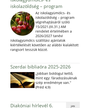
iskolazöldség – program
Az iskolagyümölcs- és
iskolazöldség – program
végrehajtásáról szóló
15/2021.(III.31.) AM
rendelet értelmében a
2026/2027 tanévi
iskolagyümölcs szállítási ajánlatok
kiértékelését követően az alábbi kialakított
rangsort tesszük közzé.
Szerdai bibliaóra 2025-2026
„Jobban boldogul kettő,
mint egy: fáradozásuknak
szép eredménye van.”
(Préd 4,9)
Diakóniai hírlevél 6.
JAN