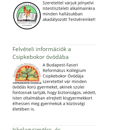
Szeretettel várjuk jelnyelvi
Istentiszteleti alkalmainkra
minden hallásukban
akadályozott Testvéreinket!
Felvételi információk a
Csipkebokor óvódába
A Budapest-Fasori
Református Kollégium
Csipkebokor Óvódája
szeretettel vár minden
óvódás korú gyermeket, akinek szülei
fontosnak tartják, hogy biztonságos, védett,
Isten oltalmában elrejtett kisgyermekkort
élhessen meg gyermekük a közösségi
életében is.
Iskolagyümölcs- és