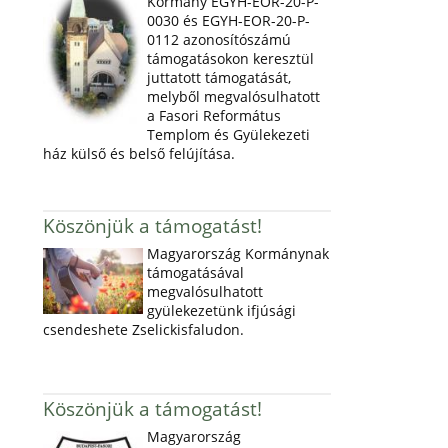
Kormány EGYH-EOR-20-P-
0030 és EGYH-EOR-20-P-
0112 azonosítószámú
támogatásokon keresztül
juttatott támogatását,
melyből megvalósulhatott
a Fasori Református
Templom és Gyülekezeti
ház külső és belső felújítása.
Köszönjük a támogatást!
Magyarország Kormánynak
támogatásával
megvalósulhatott
gyülekezetünk ifjúsági
csendeshete Zselickisfaludon.
Köszönjük a támogatást!
Magyarország