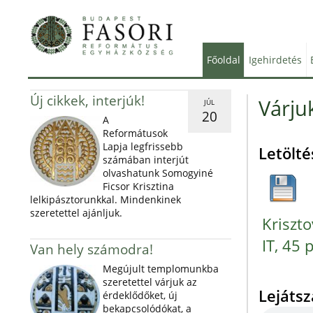
Főoldal
Igehirdetés
Új cikkek, interjúk!
Várju
JÚL
20
A
Reformátusok
Lapja legfrissebb
Letölté
számában interjút
olvashatunk Somogyiné
Ficsor Krisztina
lelkipásztorunkkal. Mindenkinek
szeretettel ajánljuk.
Kriszto
IT, 45 
Van hely számodra!
Megújult templomunkba
szeretettel várjuk az
Lejáts
érdeklődőket, új
bekapcsolódókat, a