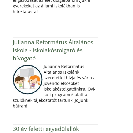
eligazodását az élet dolgaiban.Hívjuk a
gyerekeket az állami iskolákban is
hitoktatásra!
Julianna Református Általános
Iskola - iskolakóstolgató és
hívogató
Julianna Református
Általános Iskolánk
szeretettel hívja és várja a
jövendő elsősöket
iskolakóstolgatóinkra. Ovi-
suli programok alatt a
szülőknek tájékoztatót tartunk. Jöjjünk
bátran!
30 év feletti egyedülállók