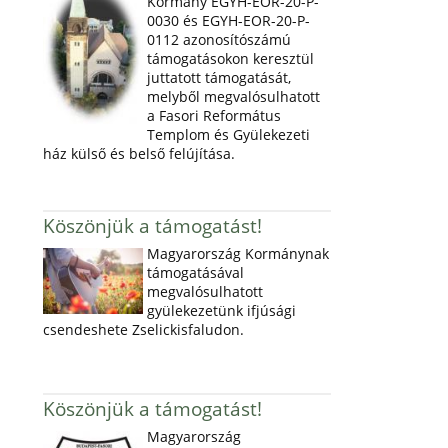
Kormány EGYH-EOR-20-P-
0030 és EGYH-EOR-20-P-
0112 azonosítószámú
támogatásokon keresztül
juttatott támogatását,
melyből megvalósulhatott
a Fasori Református
Templom és Gyülekezeti
ház külső és belső felújítása.
Köszönjük a támogatást!
Magyarország Kormánynak
támogatásával
megvalósulhatott
gyülekezetünk ifjúsági
csendeshete Zselickisfaludon.
Köszönjük a támogatást!
Magyarország