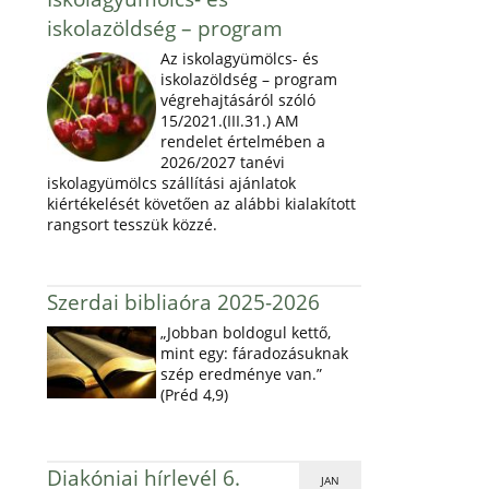
iskolazöldség – program
Az iskolagyümölcs- és
iskolazöldség – program
végrehajtásáról szóló
15/2021.(III.31.) AM
rendelet értelmében a
2026/2027 tanévi
iskolagyümölcs szállítási ajánlatok
kiértékelését követően az alábbi kialakított
rangsort tesszük közzé.
Szerdai bibliaóra 2025-2026
„Jobban boldogul kettő,
mint egy: fáradozásuknak
szép eredménye van.”
(Préd 4,9)
Diakóniai hírlevél 6.
JAN