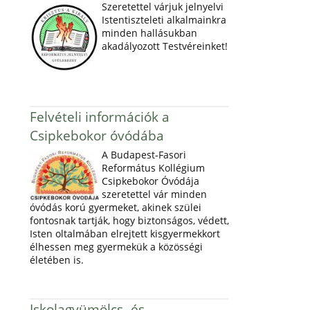
Szeretettel várjuk jelnyelvi
Istentiszteleti alkalmainkra
minden hallásukban
akadályozott Testvéreinket!
Felvételi információk a
Csipkebokor óvódába
A Budapest-Fasori
Református Kollégium
Csipkebokor Óvódája
szeretettel vár minden
óvódás korú gyermeket, akinek szülei
fontosnak tartják, hogy biztonságos, védett,
Isten oltalmában elrejtett kisgyermekkort
élhessen meg gyermekük a közösségi
életében is.
Iskolagyümölcs- és