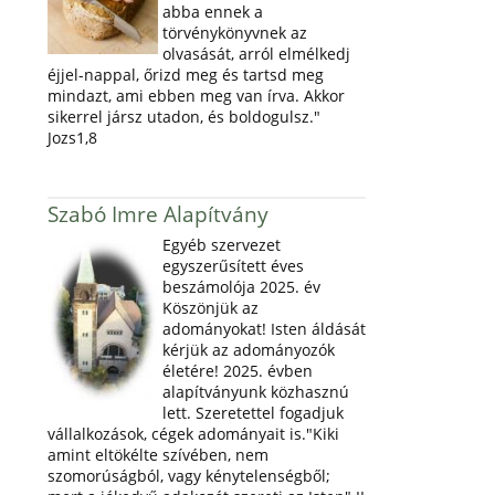
abba ennek a
törvénykönyvnek az
olvasását, arról elmélkedj
éjjel-nappal, őrizd meg és tartsd meg
mindazt, ami ebben meg van írva. Akkor
sikerrel jársz utadon, és boldogulsz."
Jozs1,8
Szabó Imre Alapítvány
Egyéb szervezet
egyszerűsített éves
beszámolója 2025. év
Köszönjük az
adományokat! Isten áldását
kérjük az adományozók
életére! 2025. évben
alapítványunk közhasznú
lett. Szeretettel fogadjuk
vállalkozások, cégek adományait is."Kiki
amint eltökélte szívében, nem
szomorúságból, vagy kénytelenségből;