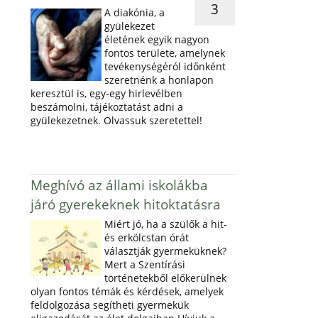
3
A diakónia, a
gyülekezet
életének egyik nagyon
fontos területe, amelynek
tevékenységéról időnként
szeretnénk a honlapon
keresztül is, egy-egy hirlevélben
beszámolni, tájékoztatást adni a
gyülekezetnek. Olvassuk szeretettel!
Meghívó az állami iskolákba
járó gyerekeknek hitoktatásra
Miért jó, ha a szülők a hit-
és erkölcstan órát
választják gyermeküknek?
Mert a Szentírási
történetekből előkerülnek
olyan fontos témák és kérdések, amelyek
feldolgozása segítheti gyermekük