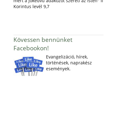
mert a jókedvű adakozót szereti az Isten" II
Korintus levél 9,7
Kövessen bennünket
Facebookon!
Evangelizáció, hírek,
történések, naprakész
események.