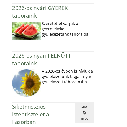
2026-os nyári GYEREK
táboraink
Szeretettel várjuk a
gyermekeket
gyülekezetünk táboraiba!
2026-os nyári FELNŐTT
táboraink
A 2026-os évben is hívjuk a
gyülekezetünk tagjait nyári
gyülekezeti táborainkba.
Siketmissziós
AUG
9
istentisztelet a
15:00
Fasorban