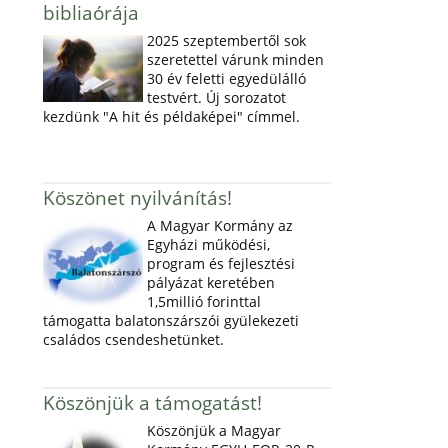
bibliaórája
2025 szeptembertől sok
szeretettel várunk minden
30 év feletti egyedülálló
testvért. Új sorozatot
kezdünk "A hit és példaképei" címmel.
Köszönet nyilvánítás!
A Magyar Kormány az
Egyházi működési,
program és fejlesztési
pályázat keretében
1,5millió forinttal
támogatta balatonszárszói gyülekezeti
családos csendeshetünket.
Köszönjük a támogatást!
Köszönjük a Magyar