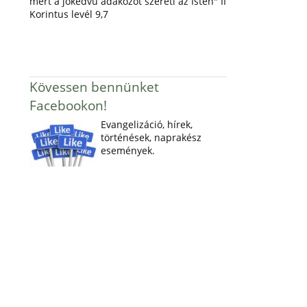
mert a jókedvű adakozót szereti az Isten" II
Korintus levél 9,7
Kövessen bennünket
Facebookon!
Evangelizáció, hírek,
történések, naprakész
események.