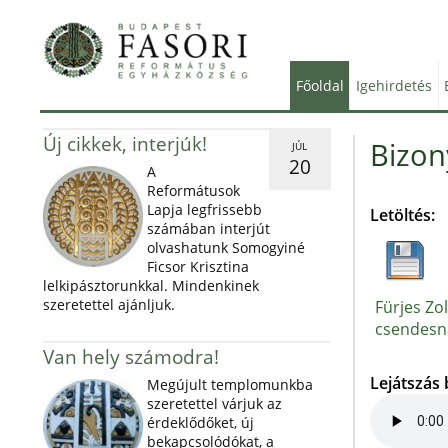
Főoldal
Igehirdetés
Új cikkek, interjúk!
Bizon
JÚL
20
A
Reformátusok
Lapja legfrissebb
Letöltés:
számában interjút
olvashatunk Somogyiné
Ficsor Krisztina
lelkipásztorunkkal. Mindenkinek
szeretettel ajánljuk.
Fürjes Zo
csendesn
Van hely számodra!
Lejátszás
Megújult templomunkba
szeretettel várjuk az
érdeklődőket, új
bekapcsolódókat, a