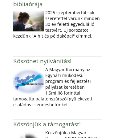
bibliaórája
2025 szeptembertől sok
szeretettel várunk minden
30 év feletti egyedülálló
testvért. Új sorozatot
kezdünk "A hit és példaképei" címmel.
Köszönet nyilvánítás!
A Magyar Kormány az
Egyházi működési,
program és fejlesztési
pályázat keretében
1,5millió forinttal
támogatta balatonszárszói gyülekezeti
családos csendeshetünket.
Köszönjük a támogatást!
Köszönjük a Magyar