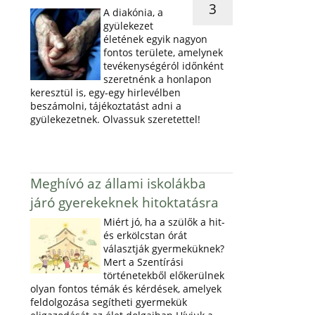
3
A diakónia, a
gyülekezet
életének egyik nagyon
fontos területe, amelynek
tevékenységéról időnként
szeretnénk a honlapon
keresztül is, egy-egy hirlevélben
beszámolni, tájékoztatást adni a
gyülekezetnek. Olvassuk szeretettel!
Meghívó az állami iskolákba
járó gyerekeknek hitoktatásra
Miért jó, ha a szülők a hit-
és erkölcstan órát
választják gyermeküknek?
Mert a Szentírási
történetekből előkerülnek
olyan fontos témák és kérdések, amelyek
feldolgozása segítheti gyermekük