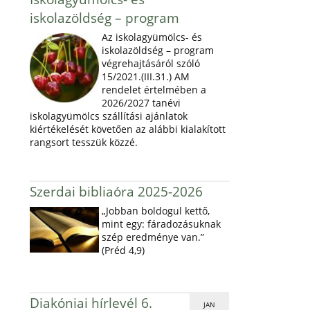
iskolazöldség – program
Az iskolagyümölcs- és
iskolazöldség – program
végrehajtásáról szóló
15/2021.(III.31.) AM
rendelet értelmében a
2026/2027 tanévi
iskolagyümölcs szállítási ajánlatok
kiértékelését követően az alábbi kialakított
rangsort tesszük közzé.
Szerdai bibliaóra 2025-2026
„Jobban boldogul kettő,
mint egy: fáradozásuknak
szép eredménye van.”
(Préd 4,9)
Diakóniai hírlevél 6.
JAN