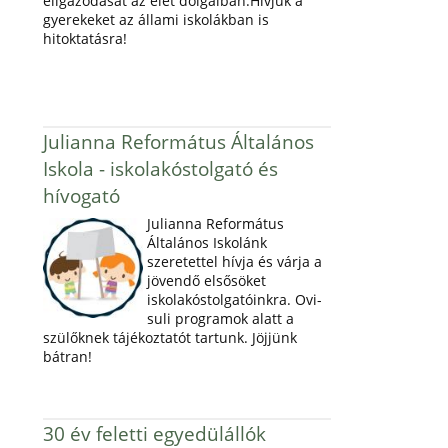
eligazodását az élet dolgaiban.Hívjuk a
gyerekeket az állami iskolákban is
hitoktatásra!
Julianna Református Általános
Iskola - iskolakóstolgató és
hívogató
Julianna Református
Általános Iskolánk
szeretettel hívja és várja a
jövendő elsősöket
iskolakóstolgatóinkra. Ovi-
suli programok alatt a
szülőknek tájékoztatót tartunk. Jöjjünk
bátran!
30 év feletti egyedülállók