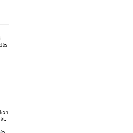
j
i
tési
okon
át,
 és