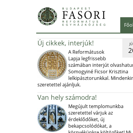
Főo
Új cikkek, interjúk!
JÚ
2
A Reformátusok
Lapja legfrissebb
számában interjút olvashatu
Somogyiné Ficsor Krisztina
lelkipásztorunkkal. Mindenki
szeretettel ajánljuk.
Van hely számodra!
Megújult templomunkba
szeretettel várjuk az
érdeklődőket, új
bekapcsolódókat, a
környékünkre költözőket! Mi