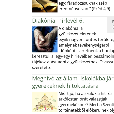
egy: fáradozásuknak szép
eredménye van.” (Préd 4,9)
Diakóniai hírlevél 6.
J
A diakónia, a
gyülekezet életének
egyik nagyon fontos területe
amelynek tevékenységéról
időnként szeretnénk a honl
keresztül is, egy-egy hirlevélben beszámoln
tájékoztatást adni a gyülekezetnek. Olvass
szeretettel!
Meghívó az állami iskolákba já
gyerekeknek hitoktatásra
Miért jó, ha a szülők a hit- és
erkölcstan órát választják
gyermeküknek? Mert a Szentí
történetekből előkerülnek ol