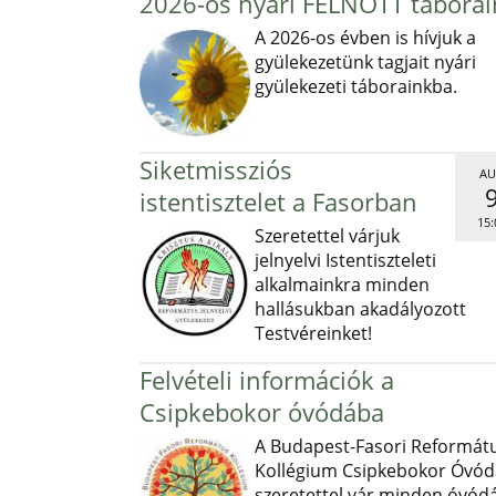
2026-os nyári FELNŐTT táborai
A 2026-os évben is hívjuk a
gyülekezetünk tagjait nyári
gyülekezeti táborainkba.
Siketmissziós
AU
istentisztelet a Fasorban
15:
Szeretettel várjuk
jelnyelvi Istentiszteleti
alkalmainkra minden
hallásukban akadályozott
Testvéreinket!
Felvételi információk a
Csipkebokor óvódába
A Budapest-Fasori Reformát
Kollégium Csipkebokor Óvód
szeretettel vár minden óvód