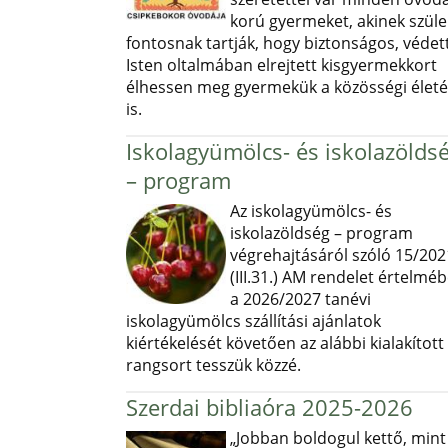
korú gyermeket, akinek szüle
fontosnak tartják, hogy biztonságos, védett
Isten oltalmában elrejtett kisgyermekkort
élhessen meg gyermekük a közösségi élet
is.
Iskolagyümölcs- és iskolazölds
– program
Az iskolagyümölcs- és
iskolazöldség – program
végrehajtásáról szóló 15/202
(III.31.) AM rendelet értelmé
a 2026/2027 tanévi
iskolagyümölcs szállítási ajánlatok
kiértékelését követően az alábbi kialakított
rangsort tesszük közzé.
Szerdai bibliaóra 2025-2026
„Jobban boldogul kettő, mint