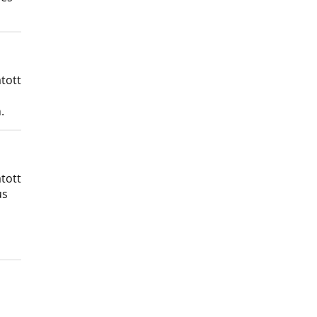
tott
.
tott
us