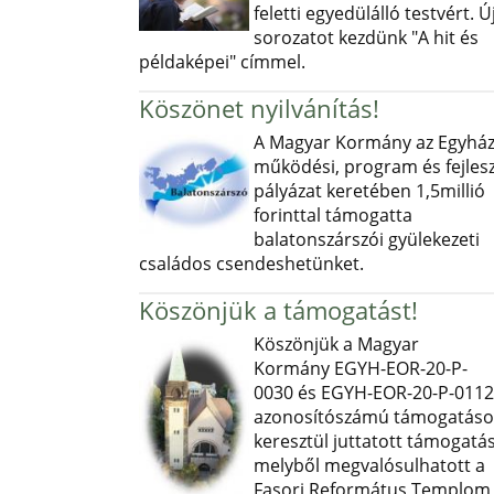
feletti egyedülálló testvért. Ú
sorozatot kezdünk "A hit és
példaképei" címmel.
Köszönet nyilvánítás!
A Magyar Kormány az Egyház
működési, program és fejlesz
pályázat keretében 1,5millió
forinttal támogatta
balatonszárszói gyülekezeti
családos csendeshetünket.
Köszönjük a támogatást!
Köszönjük a Magyar
Kormány EGYH-EOR-20-P-
0030 és EGYH-EOR-20-P-0112
azonosítószámú támogatás
keresztül juttatott támogatás
melyből megvalósulhatott a
Fasori Református Templom