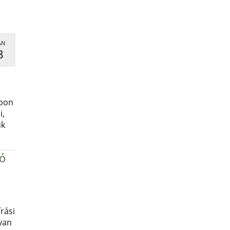
AN
3
,
apon
i,
uk
ró
rási
yan