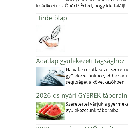
imádkoztunk Önért/ Érted, hogy ide találj!
Hirdetőlap
Adatlap gyülekezeti tagsághoz
Ha valaki csatlakozni szeretn
gyülekezetünkhöz, ehhez ad
segítséget a következőkben.
2026-os nyári GYEREK táborain
Szeretettel várjuk a gyermek
gyülekezetünk táboraiba!