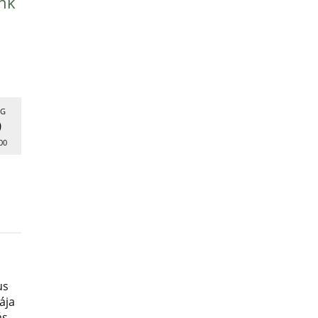
nk
G
9
00
us
ája
ás