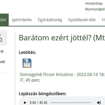
Hirdetőlap
Bizonyságté
ldal
Igehirdetés
Egyházközség
Gyülekezeti élet
H
Barátom ezért jöttél? (Mt
L
0
nk
Letöltés:
nek
Somogyiné Ficsor Krisztina - 2022.04.14 18:
IT, 45 perc
Lejátszás böngészőben: