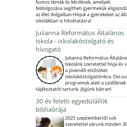
fontos témák és kérdések, amelyek
feldolgozása segítheti gyermekük eligazod
az élet dolgaiban.Hívjuk a gyerekeket az ál
iskolákban is hitoktatásra!
Julianna Református Általános
Iskola - iskolakóstolgató és
hívogató
Julianna Református Általán
Iskolánk szeretettel hívja és v
a jövendő elsősöket
iskolakóstolgatóinkra. Ovi-sul
programok alatt a szülőknek
tájékoztatót tartunk. Jöjjünk bátran!
30 év feletti egyedülállók
bibliaórája
2025 szeptembertől sok
szeretettel várunk minden 30