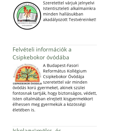
Szeretettel várjuk jelnyelvi
Istentiszteleti alkalmainkra
minden hallásukban
akadályozott Testvéreinket!
Felvételi információk a
Csipkebokor óvódába
A Budapest-Fasori
Református Kollégium
Csipkebokor Óvódája
szeretettel vár minden
óvódás korú gyermeket, akinek szülei
fontosnak tartják, hogy biztonságos, védett,
Isten oltalmában elrejtett kisgyermekkort
élhessen meg gyermekük a közösségi
életében is.
Iskolagyümölcs- és