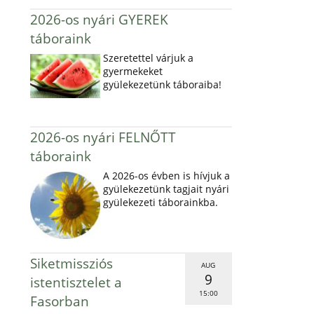
2026-os nyári GYEREK
táboraink
Szeretettel várjuk a
gyermekeket
gyülekezetünk táboraiba!
2026-os nyári FELNŐTT
táboraink
A 2026-os évben is hívjuk a
gyülekezetünk tagjait nyári
gyülekezeti táborainkba.
Siketmissziós
AUG
9
istentisztelet a
15:00
Fasorban