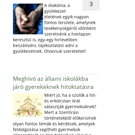
3
A diakónia, a
gyülekezet
életének egyik nagyon
fontos területe, amelynek
tevékenységéról időnként
szeretnénk a honlapon
keresztül is, egy-egy hirlevélben
beszámolni, tájékoztatást adni a
gyülekezetnek. Olvassuk szeretettel!
Meghívó az állami iskolákba
járó gyerekeknek hitoktatásra
Miért jó, ha a szülők a hit-
és erkölcstan órát
választják gyermeküknek?
Mert a Szentírási
történetekből előkerülnek
olyan fontos témák és kérdések, amelyek
feldolgozása segítheti gyermekük