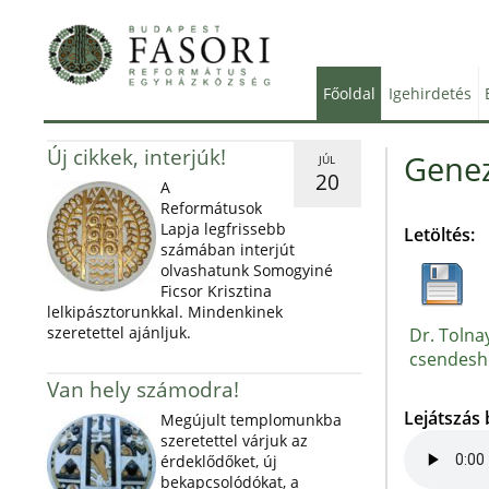
Főoldal
Igehirdetés
Új cikkek, interjúk!
Genez
JÚL
20
A
Reformátusok
Lapja legfrissebb
Letöltés:
számában interjút
olvashatunk Somogyiné
Ficsor Krisztina
lelkipásztorunkkal. Mindenkinek
szeretettel ajánljuk.
Dr. Tolnay
csendeshé
Van hely számodra!
Lejátszás
Megújult templomunkba
szeretettel várjuk az
érdeklődőket, új
bekapcsolódókat, a