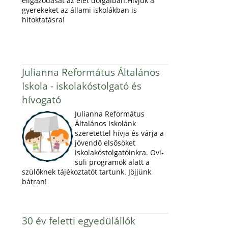
eligazodását az élet dolgaiban.Hívjuk a
gyerekeket az állami iskolákban is
hitoktatásra!
Julianna Református Általános
Iskola - iskolakóstolgató és
hívogató
Julianna Református
Általános Iskolánk
szeretettel hívja és várja a
jövendő elsősöket
iskolakóstolgatóinkra. Ovi-
suli programok alatt a
szülőknek tájékoztatót tartunk. Jöjjünk
bátran!
30 év feletti egyedülállók