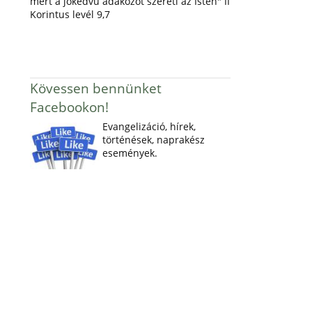
mert a jókedvű adakozót szereti az Isten" II
Korintus levél 9,7
Kövessen bennünket
Facebookon!
Evangelizáció, hírek,
történések, naprakész
események.