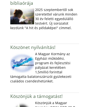
bibliaórája
2025 szeptembertől sok
szeretettel várunk minden
30 év feletti egyedülálló
testvért. Új sorozatot
kezdünk "A hit és példaképei" címmel.
Köszönet nyilvánítás!
A Magyar Kormány az
Egyházi működési,
program és fejlesztési
pályázat keretében
1,5millió forinttal
támogatta balatonszárszói gyülekezeti
családos csendeshetünket.
Köszönjük a támogatást!
Köszönjük a Magyar