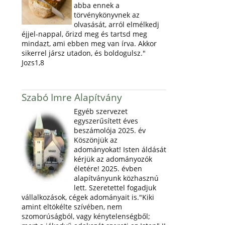
abba ennek a
törvénykönyvnek az
olvasását, arról elmélkedj
éjjel-nappal, őrizd meg és tartsd meg
mindazt, ami ebben meg van írva. Akkor
sikerrel jársz utadon, és boldogulsz."
Jozs1,8
Szabó Imre Alapítvány
Egyéb szervezet
egyszerűsített éves
beszámolója 2025. év
Köszönjük az
adományokat! Isten áldását
kérjük az adományozók
életére! 2025. évben
alapítványunk közhasznú
lett. Szeretettel fogadjuk
vállalkozások, cégek adományait is."Kiki
amint eltökélte szívében, nem
szomorúságból, vagy kénytelenségből;