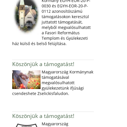
Kormány EGYH-EOR-20-P-
0030 és EGYH-EOR-20-P-
0112 azonosítószámú
támogatásokon keresztül
juttatott támogatását,
melyből megvalósulhatott
a Fasori Református
Templom és Gyülekezeti
ház külső és belső felújítása.
Köszönjük a támogatást!
Magyarország Kormánynak
támogatásával
megvalósulhatott
gyülekezetünk ifjúsági
csendeshete Zselickisfaludon.
Köszönjük a támogatást!
Magyarország