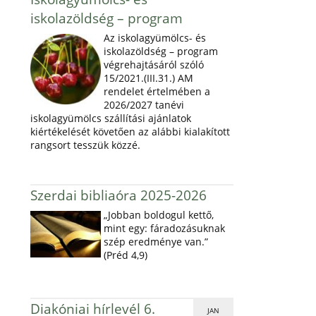
iskolazöldség – program
Az iskolagyümölcs- és
iskolazöldség – program
végrehajtásáról szóló
15/2021.(III.31.) AM
rendelet értelmében a
2026/2027 tanévi
iskolagyümölcs szállítási ajánlatok
kiértékelését követően az alábbi kialakított
rangsort tesszük közzé.
Szerdai bibliaóra 2025-2026
„Jobban boldogul kettő,
mint egy: fáradozásuknak
szép eredménye van.”
(Préd 4,9)
Diakóniai hírlevél 6.
JAN