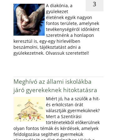
3
A diakónia, a
gyülekezet
életének egyik nagyon
fontos területe, amelynek
tevékenységéról időnként
szeretnénk a honlapon
keresztül is, egy-egy hirlevélben
beszámolni, tájékoztatást adni a
gyülekezetnek. Olvassuk szeretettel!
Meghívó az állami iskolákba
járó gyerekeknek hitoktatásra
Miért jó, ha a szülők a hit-
és erkölcstan órát
választják gyermeküknek?
Mert a Szentírási
történetekből előkerülnek
olyan fontos témák és kérdések, amelyek
feldolgozása segítheti gyermekük