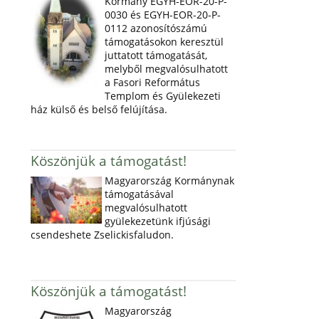
Kormány EGYH-EOR-20-P-
0030 és EGYH-EOR-20-P-
0112 azonosítószámú
támogatásokon keresztül
juttatott támogatását,
melyből megvalósulhatott
a Fasori Református
Templom és Gyülekezeti
ház külső és belső felújítása.
Köszönjük a támogatást!
Magyarország Kormánynak
támogatásával
megvalósulhatott
gyülekezetünk ifjúsági
csendeshete Zselickisfaludon.
Köszönjük a támogatást!
Magyarország