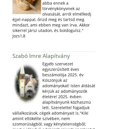
abba ennek a
törvénykönyvnek az
olvasását, arról elmélkedj
éjjel-nappal, őrizd meg és tartsd meg
mindazt, ami ebben meg van írva. Akkor
sikerrel jársz utadon, és boldogulsz."
Jozs1,8
Szabó Imre Alapítvány
Egyéb szervezet
egyszerűsített éves
beszámolója 2025. év
Köszönjük az
adományokat! Isten áldását
kérjük az adományozók
életére! 2025. évben
alapítványunk közhasznú
lett. Szeretettel fogadjuk
vállalkozások, cégek adományait is."Kiki
amint eltökélte szívében, nem
szomorúságból, vagy kénytelenségből;