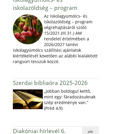
iskolazöldség – program
Az iskolagyümölcs- és
iskolazöldség – program
végrehajtásáról szóló
15/2021.(III.31.) AM
rendelet értelmében a
2026/2027 tanévi
iskolagyümölcs szállítási ajánlatok
kiértékelését követően az alábbi kialakított
rangsort tesszük közzé.
Szerdai bibliaóra 2025-2026
„Jobban boldogul kettő,
mint egy: fáradozásuknak
szép eredménye van.”
(Préd 4,9)
Diakóniai hírlevél 6.
JAN