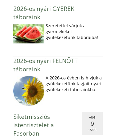
2026-os nyári GYEREK
táboraink
Szeretettel várjuk a
gyermekeket
gyülekezetünk táboraiba!
2026-os nyári FELNŐTT
táboraink
A 2026-os évben is hívjuk a
gyülekezetünk tagjait nyári
gyülekezeti táborainkba.
Siketmissziós
AUG
9
istentisztelet a
15:00
Fasorban