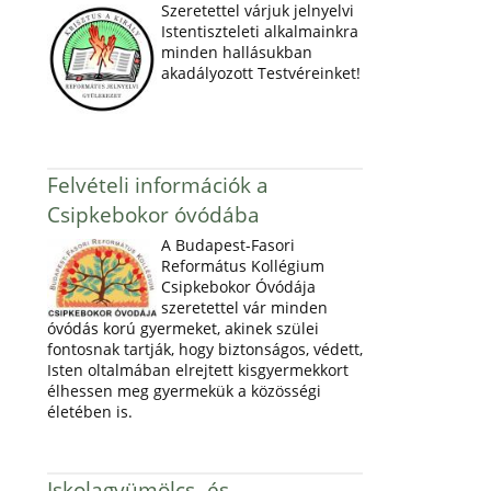
Szeretettel várjuk jelnyelvi
Istentiszteleti alkalmainkra
minden hallásukban
akadályozott Testvéreinket!
Felvételi információk a
Csipkebokor óvódába
A Budapest-Fasori
Református Kollégium
Csipkebokor Óvódája
szeretettel vár minden
óvódás korú gyermeket, akinek szülei
fontosnak tartják, hogy biztonságos, védett,
Isten oltalmában elrejtett kisgyermekkort
élhessen meg gyermekük a közösségi
életében is.
Iskolagyümölcs- és