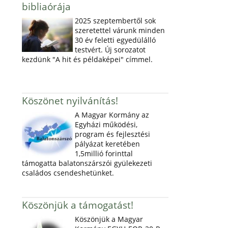
bibliaórája
2025 szeptembertől sok
szeretettel várunk minden
30 év feletti egyedülálló
testvért. Új sorozatot
kezdünk "A hit és példaképei" címmel.
Köszönet nyilvánítás!
A Magyar Kormány az
Egyházi működési,
program és fejlesztési
pályázat keretében
1,5millió forinttal
támogatta balatonszárszói gyülekezeti
családos csendeshetünket.
Köszönjük a támogatást!
Köszönjük a Magyar