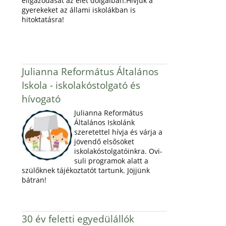
eligazodását az élet dolgaiban.Hívjuk a
gyerekeket az állami iskolákban is
hitoktatásra!
Julianna Református Általános
Iskola - iskolakóstolgató és
hívogató
Julianna Református
Általános Iskolánk
szeretettel hívja és várja a
jövendő elsősöket
iskolakóstolgatóinkra. Ovi-
suli programok alatt a
szülőknek tájékoztatót tartunk. Jöjjünk
bátran!
30 év feletti egyedülállók