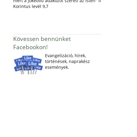
mert a jókedvű adakozót szereti az Isten" II
Korintus levél 9,7
Kövessen bennünket
Facebookon!
Evangelizáció, hírek,
történések, naprakész
események.