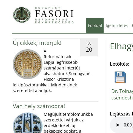
Főoldal
Igehirdetés
Új cikkek, interjúk!
Elhagy
JÚL
20
A
Reformátusok
Lapja legfrissebb
Letöltés:
számában interjút
olvashatunk Somogyiné
Ficsor Krisztina
lelkipásztorunkkal. Mindenkinek
szeretettel ajánljuk.
Dr. Tolnay
csendeshé
Van hely számodra!
Lejátszás
Megújult templomunkba
szeretettel várjuk az
érdeklődőket, új
bekapcsolódókat, a