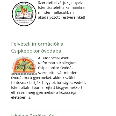
Szeretettel várjuk jelnyelvi
Istentiszteleti alkalmainkra
minden hallásukban
akadályozott Testvéreinket!
Felvételi információk a
Csipkebokor óvódába
A Budapest-Fasori
Református Kollégium
Csipkebokor Óvódája
szeretettel vár minden
óvódás korú gyermeket, akinek szülei
fontosnak tartják, hogy biztonságos, védett,
Isten oltalmában elrejtett kisgyermekkort
élhessen meg gyermekük a közösségi
életében is.
Iskolagyümölcs- és