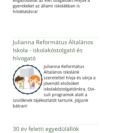
eligazodását az élet dolgaiban.Hívjuk a
gyerekeket az állami iskolákban is
hitoktatásra!
Julianna Református Általános
Iskola - iskolakóstolgató és
hívogató
Julianna Református
Általános Iskolánk
szeretettel hívja és várja a
jövendő elsősöket
iskolakóstolgatóinkra. Ovi-
suli programok alatt a
szülőknek tájékoztatót tartunk. Jöjjünk
bátran!
30 év feletti egyedülállók