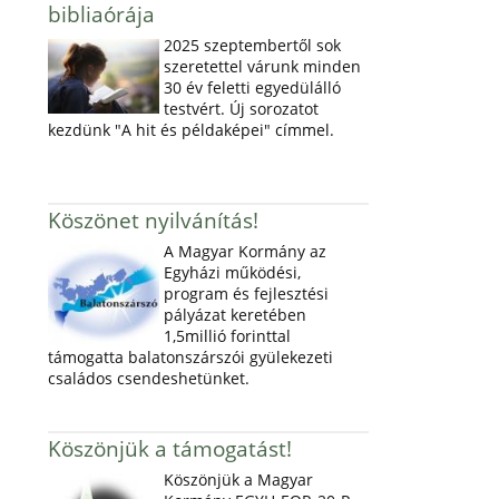
bibliaórája
2025 szeptembertől sok
szeretettel várunk minden
30 év feletti egyedülálló
testvért. Új sorozatot
kezdünk "A hit és példaképei" címmel.
Köszönet nyilvánítás!
A Magyar Kormány az
Egyházi működési,
program és fejlesztési
pályázat keretében
1,5millió forinttal
támogatta balatonszárszói gyülekezeti
családos csendeshetünket.
Köszönjük a támogatást!
Köszönjük a Magyar