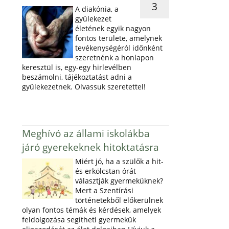
3
A diakónia, a
gyülekezet
életének egyik nagyon
fontos területe, amelynek
tevékenységéról időnként
szeretnénk a honlapon
keresztül is, egy-egy hirlevélben
beszámolni, tájékoztatást adni a
gyülekezetnek. Olvassuk szeretettel!
Meghívó az állami iskolákba
járó gyerekeknek hitoktatásra
Miért jó, ha a szülők a hit-
és erkölcstan órát
választják gyermeküknek?
Mert a Szentírási
történetekből előkerülnek
olyan fontos témák és kérdések, amelyek
feldolgozása segítheti gyermekük