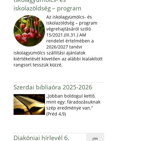
iskolazöldség – program
Az iskolagyümölcs- és
iskolazöldség – program
végrehajtásáról szóló
15/2021.(III.31.) AM
rendelet értelmében a
2026/2027 tanévi
iskolagyümölcs szállítási ajánlatok
kiértékelését követően az alábbi kialakított
rangsort tesszük közzé.
Szerdai bibliaóra 2025-2026
„Jobban boldogul kettő,
mint egy: fáradozásuknak
szép eredménye van.”
(Préd 4,9)
Diakóniai hírlevél 6.
JAN