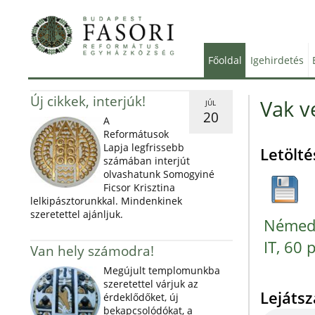
Főoldal
Igehirdetés
Új cikkek, interjúk!
Vak ve
JÚL
20
A
Reformátusok
Lapja legfrissebb
Letölté
számában interjút
olvashatunk Somogyiné
Ficsor Krisztina
lelkipásztorunkkal. Mindenkinek
szeretettel ajánljuk.
Némedi
IT, 60 
Van hely számodra!
Megújult templomunkba
szeretettel várjuk az
Lejáts
érdeklődőket, új
bekapcsolódókat, a