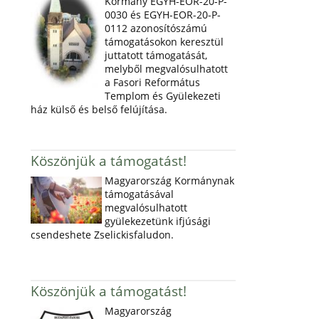
Kormány EGYH-EOR-20-P-
0030 és EGYH-EOR-20-P-
0112 azonosítószámú
támogatásokon keresztül
juttatott támogatását,
melyből megvalósulhatott
a Fasori Református
Templom és Gyülekezeti
ház külső és belső felújítása.
Köszönjük a támogatást!
Magyarország Kormánynak
támogatásával
megvalósulhatott
gyülekezetünk ifjúsági
csendeshete Zselickisfaludon.
Köszönjük a támogatást!
Magyarország