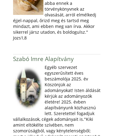
abba ennek a
törvénykönyvnek az
olvasását, arról elmélkedj
éjjel-nappal, őrizd meg és tartsd meg
mindazt, ami ebben meg van írva. Akkor
sikerrel jársz utadon, és boldogulsz."
Jozs1,8
Szabó Imre Alapítvány
Egyéb szervezet
egyszerűsített éves
beszámolója 2025. év
Köszönjük az
adományokat! Isten áldását
kérjük az adományozók
életére! 2025. évben
alapítványunk közhasznú
lett. Szeretettel fogadjuk
vállalkozások, cégek adományait is."Kiki
amint eltökélte szívében, nem
szomorúságból, vagy kénytelenségből;