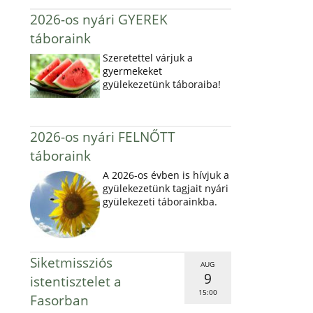
2026-os nyári GYEREK
táboraink
Szeretettel várjuk a
gyermekeket
gyülekezetünk táboraiba!
2026-os nyári FELNŐTT
táboraink
A 2026-os évben is hívjuk a
gyülekezetünk tagjait nyári
gyülekezeti táborainkba.
Siketmissziós
AUG
9
istentisztelet a
15:00
Fasorban