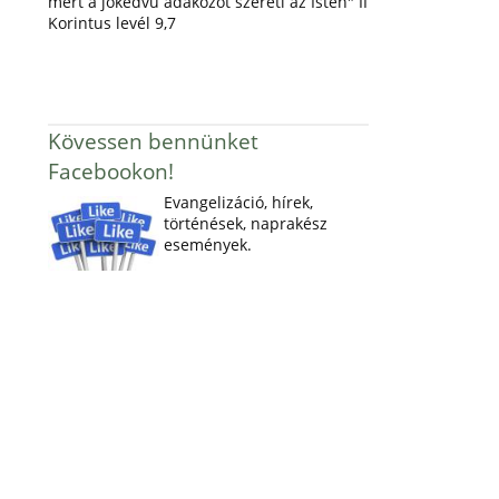
mert a jókedvű adakozót szereti az Isten" II
Korintus levél 9,7
Kövessen bennünket
Facebookon!
Evangelizáció, hírek,
történések, naprakész
események.