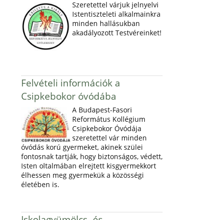
Szeretettel várjuk jelnyelvi
Istentiszteleti alkalmainkra
minden hallásukban
akadályozott Testvéreinket!
Felvételi információk a
Csipkebokor óvódába
A Budapest-Fasori
Református Kollégium
Csipkebokor Óvódája
szeretettel vár minden
óvódás korú gyermeket, akinek szülei
fontosnak tartják, hogy biztonságos, védett,
Isten oltalmában elrejtett kisgyermekkort
élhessen meg gyermekük a közösségi
életében is.
Iskolagyümölcs- és