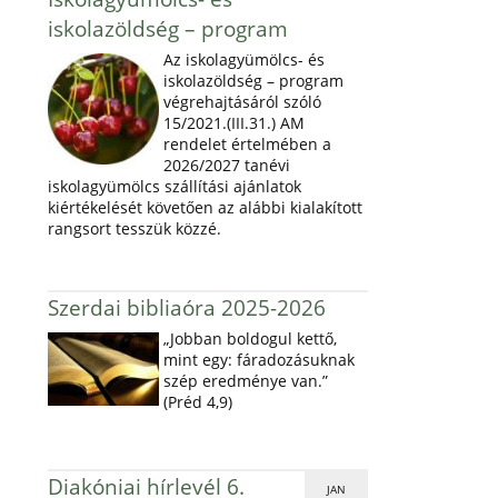
iskolazöldség – program
Az iskolagyümölcs- és
iskolazöldség – program
végrehajtásáról szóló
15/2021.(III.31.) AM
rendelet értelmében a
2026/2027 tanévi
iskolagyümölcs szállítási ajánlatok
kiértékelését követően az alábbi kialakított
rangsort tesszük közzé.
Szerdai bibliaóra 2025-2026
„Jobban boldogul kettő,
mint egy: fáradozásuknak
szép eredménye van.”
(Préd 4,9)
Diakóniai hírlevél 6.
JAN