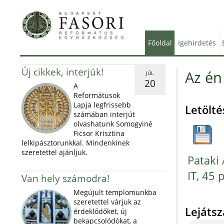
Főoldal
Igehirdetés
Új cikkek, interjúk!
Az én
JÚL
20
A
Reformátusok
Lapja legfrissebb
Letölté
számában interjút
olvashatunk Somogyiné
Ficsor Krisztina
lelkipásztorunkkal. Mindenkinek
szeretettel ajánljuk.
Pataki 
IT, 45 
Van hely számodra!
Megújult templomunkba
szeretettel várjuk az
Lejáts
érdeklődőket, új
bekapcsolódókat, a