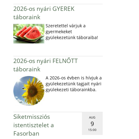
2026-os nyári GYEREK
táboraink
Szeretettel várjuk a
gyermekeket
gyülekezetünk táboraiba!
2026-os nyári FELNŐTT
táboraink
A 2026-os évben is hívjuk a
gyülekezetünk tagjait nyári
gyülekezeti táborainkba.
Siketmissziós
AUG
9
istentisztelet a
15:00
Fasorban