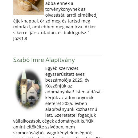
abba ennek a
törvénykönyvnek az
olvasását, arról elmélkedj
éjjel-nappal, őrizd meg és tartsd meg
mindazt, ami ebben meg van írva. Akkor
sikerrel jársz utadon, és boldogulsz."
Jozs1,8
Szabó Imre Alapítvány
Egyéb szervezet
egyszerűsített éves
beszámolója 2025. év
Köszönjük az
adományokat! Isten áldását
kérjük az adományozók
életére! 2025. évben
alapítványunk közhasznú
lett. Szeretettel fogadjuk
vállalkozások, cégek adományait is."Kiki
amint eltökélte szívében, nem
szomorúságból, vagy kénytelenségből;