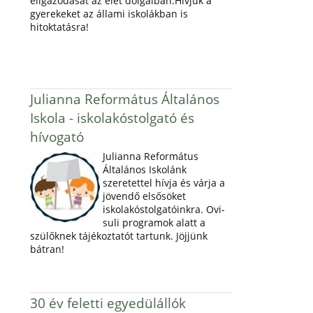
eligazodását az élet dolgaiban.Hívjuk a
gyerekeket az állami iskolákban is
hitoktatásra!
Julianna Református Általános
Iskola - iskolakóstolgató és
hívogató
Julianna Református
Általános Iskolánk
szeretettel hívja és várja a
jövendő elsősöket
iskolakóstolgatóinkra. Ovi-
suli programok alatt a
szülőknek tájékoztatót tartunk. Jöjjünk
bátran!
30 év feletti egyedülállók