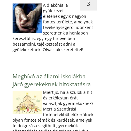
3
A diakónia, a
gyülekezet
életének egyik nagyon
fontos területe, amelynek
tevékenységéról időnként
szeretnénk a honlapon
keresztül is, egy-egy hirlevélben
beszámolni, tájékoztatást adni a
gyülekezetnek. Olvassuk szeretettel!
Meghívó az állami iskolákba
járó gyerekeknek hitoktatásra
Miért jó, ha a szülők a hit-
és erkölcstan órát
választják gyermeküknek?
Mert a Szentírási
történetekből előkerülnek
olyan fontos témák és kérdések, amelyek
feldolgozása segítheti gyermekük