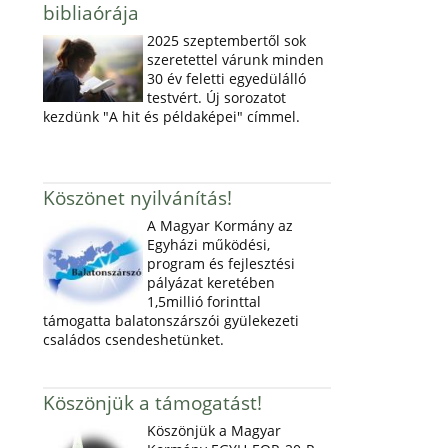
bibliaórája
2025 szeptembertől sok
szeretettel várunk minden
30 év feletti egyedülálló
testvért. Új sorozatot
kezdünk "A hit és példaképei" címmel.
Köszönet nyilvánítás!
A Magyar Kormány az
Egyházi működési,
program és fejlesztési
pályázat keretében
1,5millió forinttal
támogatta balatonszárszói gyülekezeti
családos csendeshetünket.
Köszönjük a támogatást!
Köszönjük a Magyar