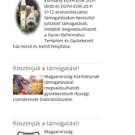
Kormány EGYH-EOR-20-P-
0030 és EGYH-EOR-20-P-
0112 azonosítószámú
támogatásokon keresztül
juttatott támogatását,
melyből megvalósulhatott
a Fasori Református
Templom és Gyülekezeti
ház külső és belső felújítása.
Köszönjük a támogatást!
Magyarország Kormánynak
támogatásával
megvalósulhatott
gyülekezetünk ifjúsági
csendeshete Zselickisfaludon.
Köszönjük a támogatást!
Magyarország