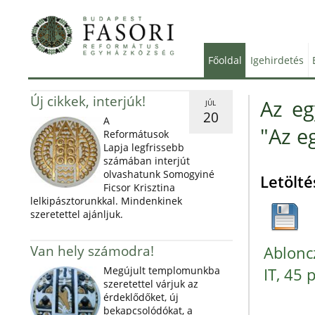
Főoldal
Igehirdetés
Új cikkek, interjúk!
Az eg
JÚL
20
A
"Az eg
Reformátusok
Lapja legfrissebb
számában interjút
olvashatunk Somogyiné
Letölté
Ficsor Krisztina
lelkipásztorunkkal. Mindenkinek
szeretettel ajánljuk.
Van hely számodra!
Abloncz
Megújult templomunkba
IT, 45 
szeretettel várjuk az
érdeklődőket, új
bekapcsolódókat, a