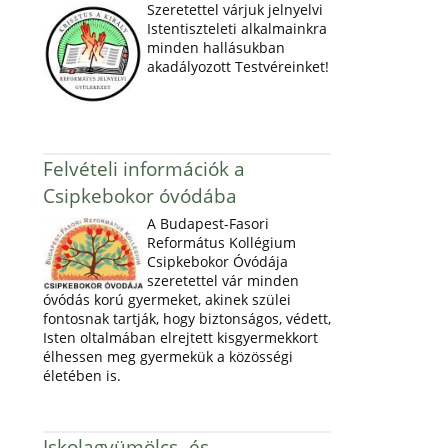
Szeretettel várjuk jelnyelvi
Istentiszteleti alkalmainkra
minden hallásukban
akadályozott Testvéreinket!
Felvételi információk a
Csipkebokor óvódába
A Budapest-Fasori
Református Kollégium
Csipkebokor Óvódája
szeretettel vár minden
óvódás korú gyermeket, akinek szülei
fontosnak tartják, hogy biztonságos, védett,
Isten oltalmában elrejtett kisgyermekkort
élhessen meg gyermekük a közösségi
életében is.
Iskolagyümölcs- és