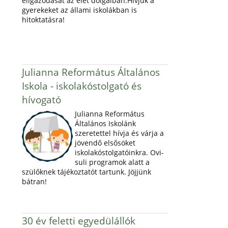
eligazodását az élet dolgaiban.Hívjuk a
gyerekeket az állami iskolákban is
hitoktatásra!
Julianna Református Általános
Iskola - iskolakóstolgató és
hívogató
Julianna Református
Általános Iskolánk
szeretettel hívja és várja a
jövendő elsősöket
iskolakóstolgatóinkra. Ovi-
suli programok alatt a
szülőknek tájékoztatót tartunk. Jöjjünk
bátran!
30 év feletti egyedülállók