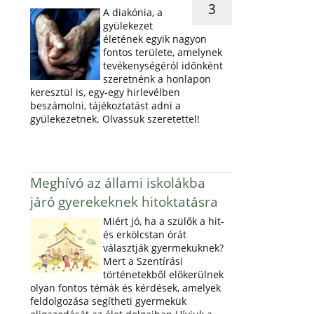
3
A diakónia, a
gyülekezet
életének egyik nagyon
fontos területe, amelynek
tevékenységéról időnként
szeretnénk a honlapon
keresztül is, egy-egy hirlevélben
beszámolni, tájékoztatást adni a
gyülekezetnek. Olvassuk szeretettel!
Meghívó az állami iskolákba
járó gyerekeknek hitoktatásra
Miért jó, ha a szülők a hit-
és erkölcstan órát
választják gyermeküknek?
Mert a Szentírási
történetekből előkerülnek
olyan fontos témák és kérdések, amelyek
feldolgozása segítheti gyermekük