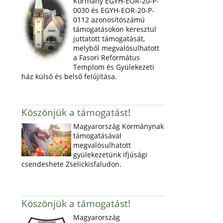
Kormány EGYH-EOR-20-P-
0030 és EGYH-EOR-20-P-
0112 azonosítószámú
támogatásokon keresztül
juttatott támogatását,
melyből megvalósulhatott
a Fasori Református
Templom és Gyülekezeti
ház külső és belső felújítása.
Köszönjük a támogatást!
Magyarország Kormánynak
támogatásával
megvalósulhatott
gyülekezetünk ifjúsági
csendeshete Zselickisfaludon.
Köszönjük a támogatást!
Magyarország