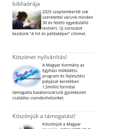
bibliaórája
2025 szeptembertől sok
szeretettel várunk minden
30 év feletti egyedülálló
testvért. Új sorozatot
kezdünk "A hit és példaképei" címmel.
Köszönet nyilvánítás!
A Magyar Kormány az
Egyházi működési,
program és fejlesztési
pályázat keretében
1,5millió forinttal
támogatta balatonszárszói gyülekezeti
családos csendeshetünket.
Köszönjük a támogatást!
Köszönjük a Magyar