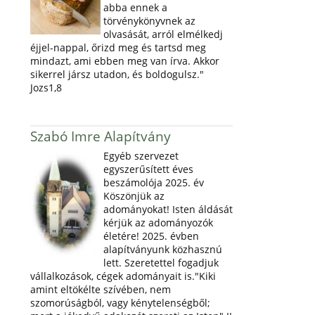
abba ennek a
törvénykönyvnek az
olvasását, arról elmélkedj
éjjel-nappal, őrizd meg és tartsd meg
mindazt, ami ebben meg van írva. Akkor
sikerrel jársz utadon, és boldogulsz."
Jozs1,8
Szabó Imre Alapítvány
Egyéb szervezet
egyszerűsített éves
beszámolója 2025. év
Köszönjük az
adományokat! Isten áldását
kérjük az adományozók
életére! 2025. évben
alapítványunk közhasznú
lett. Szeretettel fogadjuk
vállalkozások, cégek adományait is."Kiki
amint eltökélte szívében, nem
szomorúságból, vagy kénytelenségből;