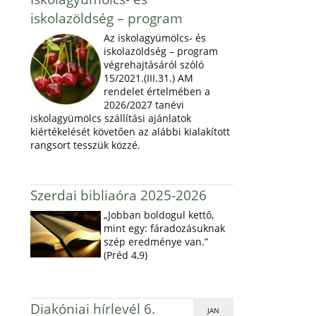
iskolazöldség – program
Az iskolagyümölcs- és
iskolazöldség – program
végrehajtásáról szóló
15/2021.(III.31.) AM
rendelet értelmében a
2026/2027 tanévi
iskolagyümölcs szállítási ajánlatok
kiértékelését követően az alábbi kialakított
rangsort tesszük közzé.
Szerdai bibliaóra 2025-2026
„Jobban boldogul kettő,
mint egy: fáradozásuknak
szép eredménye van.”
(Préd 4,9)
Diakóniai hírlevél 6.
JAN