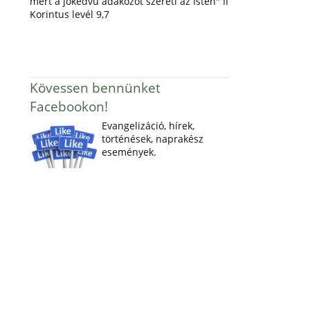
mert a jókedvű adakozót szereti az Isten" II
Korintus levél 9,7
Kövessen bennünket
Facebookon!
Evangelizáció, hírek,
történések, naprakész
események.