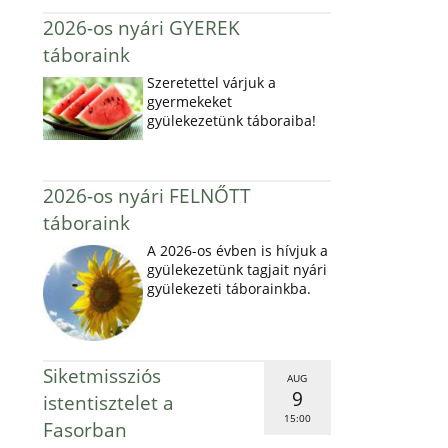
2026-os nyári GYEREK
táboraink
Szeretettel várjuk a
gyermekeket
gyülekezetünk táboraiba!
2026-os nyári FELNŐTT
táboraink
A 2026-os évben is hívjuk a
gyülekezetünk tagjait nyári
gyülekezeti táborainkba.
Siketmissziós
AUG
9
istentisztelet a
15:00
Fasorban