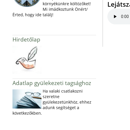
Lejáts
környékünkre költözőket!
Mi imádkoztunk Önért/
Érted, hogy ide találj!
Hirdetőlap
Adatlap gyülekezeti tagsághoz
Ha valaki csatlakozni
szeretne
gyülekezetünkhöz, ehhez
adunk segítséget a
következőkben.