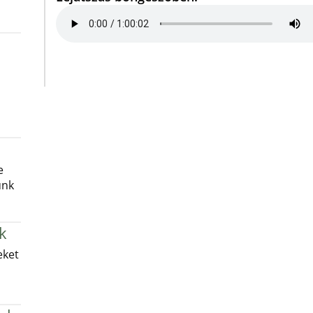
e
unk
k
eket