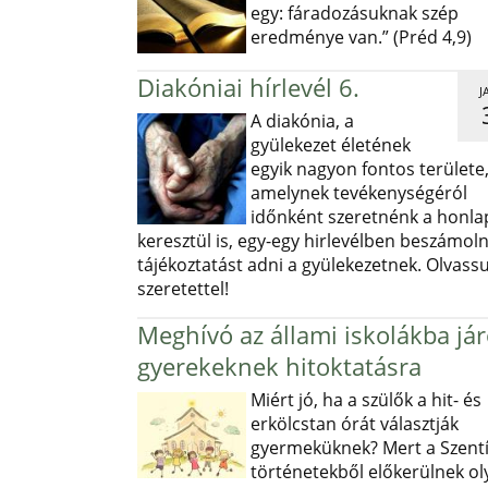
egy: fáradozásuknak szép
eredménye van.” (Préd 4,9)
Diakóniai hírlevél 6.
J
A diakónia, a
gyülekezet életének
egyik nagyon fontos területe
amelynek tevékenységéról
időnként szeretnénk a honl
keresztül is, egy-egy hirlevélben beszámoln
tájékoztatást adni a gyülekezetnek. Olvass
szeretettel!
Meghívó az állami iskolákba já
gyerekeknek hitoktatásra
Miért jó, ha a szülők a hit- és
erkölcstan órát választják
gyermeküknek? Mert a Szentí
történetekből előkerülnek ol