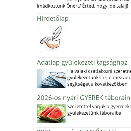
imádkoztunk Önért/ Érted, hogy ide találj!
Hirdetőlap
Adatlap gyülekezeti tagsághoz
Ha valaki csatlakozni szeretn
gyülekezetünkhöz, ehhez ad
segítséget a következőkben.
2026-os nyári GYEREK táborain
Szeretettel várjuk a gyermek
gyülekezetünk táboraiba!