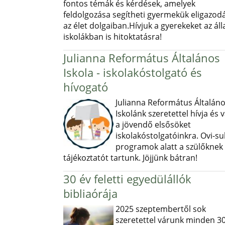
fontos témák és kérdések, amelyek
feldolgozása segítheti gyermekük eligazod
az élet dolgaiban.Hívjuk a gyerekeket az ál
iskolákban is hitoktatásra!
Julianna Református Általános
Iskola - iskolakóstolgató és
hívogató
Julianna Református Általán
Iskolánk szeretettel hívja és v
a jövendő elsősöket
iskolakóstolgatóinkra. Ovi-sul
programok alatt a szülőknek
tájékoztatót tartunk. Jöjjünk bátran!
30 év feletti egyedülállók
bibliaórája
2025 szeptembertől sok
szeretettel várunk minden 30