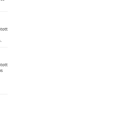
tott
.
tott
us