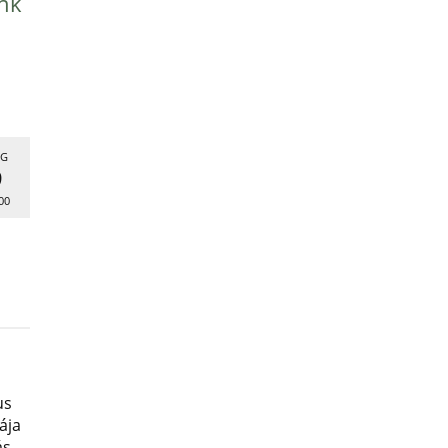
nk
G
9
00
us
ája
ás