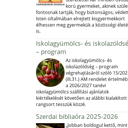
korú gyermeket, akinek szüle
fontosnak tartják, hogy biztonságos, védett
Isten oltalmában elrejtett kisgyermekkort
élhessen meg gyermekük a közösségi élet
is.
Iskolagyümölcs- és iskolazölds
– program
Az iskolagyümölcs- és
iskolazöldség – program
végrehajtásáról szóló 15/202
(III.31.) AM rendelet értelmé
a 2026/2027 tanévi
iskolagyümölcs szállítási ajánlatok
kiértékelését követően az alábbi kialakított
rangsort tesszük közzé.
Szerdai bibliaóra 2025-2026
„Jobban boldogul kettő, mint