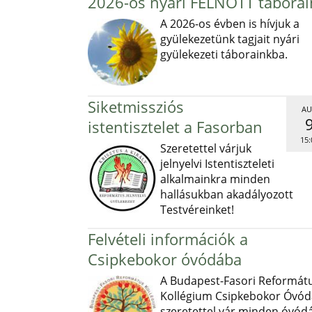
2026-os nyári FELNŐTT táborai
A 2026-os évben is hívjuk a
gyülekezetünk tagjait nyári
gyülekezeti táborainkba.
Siketmissziós
AU
istentisztelet a Fasorban
15:
Szeretettel várjuk
jelnyelvi Istentiszteleti
alkalmainkra minden
hallásukban akadályozott
Testvéreinket!
Felvételi információk a
Csipkebokor óvódába
A Budapest-Fasori Reformát
Kollégium Csipkebokor Óvód
szeretettel vár minden óvód