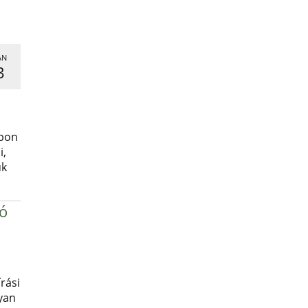
AN
3
,
apon
i,
uk
ró
rási
yan