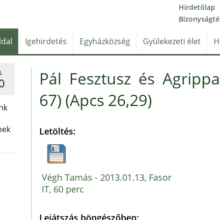
Hirdetőlap
Bizonyságté
ldal
Igehirdetés
Egyházközség
Gyülekezeti élet
H
Pál Fesztusz és Agrippa
L
0
67) (Apcs 26,29)
nk
nek
Letöltés:
Végh Tamás - 2013.01.13, Fasor
IT, 60 perc
Lejátszás böngészőben: