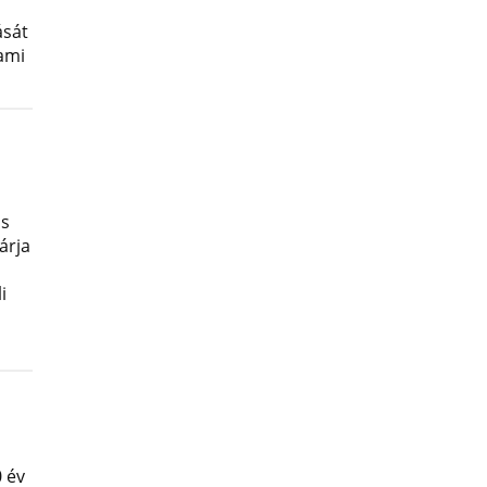
ását
lami
os
árja
i
 év