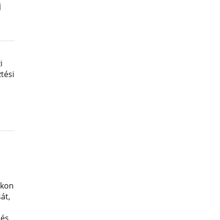
j
i
tési
okon
át,
 és