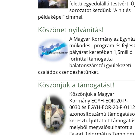
feletti egyedülálló testvért. Ú
sorozatot kezdünk "A hit és
példaképei" címmel.
Köszönet nyilvánítás!
A Magyar Kormány az Egyház
működési, program és fejlesz
pályázat keretében 1,5millió
forinttal támogatta
balatonszárszói gyülekezeti
családos csendeshetünket.
Köszönjük a támogatást!
Köszönjük a Magyar
Kormány EGYH-EOR-20-P-
0030 és EGYH-EOR-20-P-0112
azonosítószámú támogatás
keresztül juttatott támogatás
melyből megvalósulhatott a
Fasori Református Templom