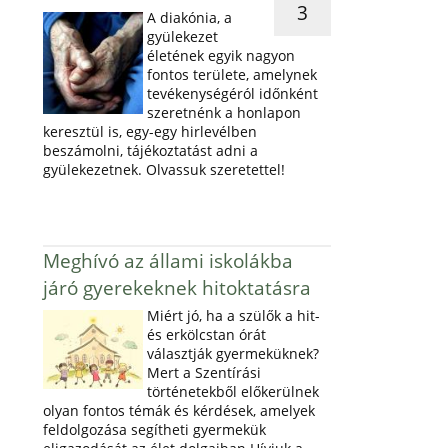
3
A diakónia, a
gyülekezet
életének egyik nagyon
fontos területe, amelynek
tevékenységéról időnként
szeretnénk a honlapon
keresztül is, egy-egy hirlevélben
beszámolni, tájékoztatást adni a
gyülekezetnek. Olvassuk szeretettel!
Meghívó az állami iskolákba
járó gyerekeknek hitoktatásra
Miért jó, ha a szülők a hit-
és erkölcstan órát
választják gyermeküknek?
Mert a Szentírási
történetekből előkerülnek
olyan fontos témák és kérdések, amelyek
feldolgozása segítheti gyermekük