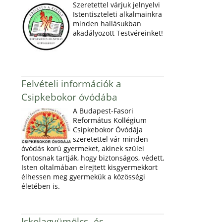
Szeretettel várjuk jelnyelvi
Istentiszteleti alkalmainkra
minden hallásukban
akadályozott Testvéreinket!
Felvételi információk a
Csipkebokor óvódába
A Budapest-Fasori
Református Kollégium
Csipkebokor Óvódája
szeretettel vár minden
óvódás korú gyermeket, akinek szülei
fontosnak tartják, hogy biztonságos, védett,
Isten oltalmában elrejtett kisgyermekkort
élhessen meg gyermekük a közösségi
életében is.
Iskolagyümölcs- és