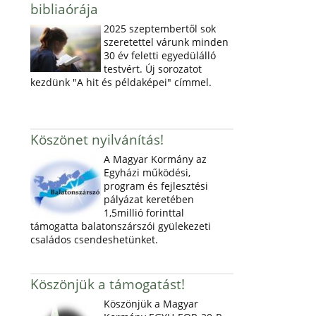
bibliaórája
2025 szeptembertől sok
szeretettel várunk minden
30 év feletti egyedülálló
testvért. Új sorozatot
kezdünk "A hit és példaképei" címmel.
Köszönet nyilvánítás!
A Magyar Kormány az
Egyházi működési,
program és fejlesztési
pályázat keretében
1,5millió forinttal
támogatta balatonszárszói gyülekezeti
családos csendeshetünket.
Köszönjük a támogatást!
Köszönjük a Magyar