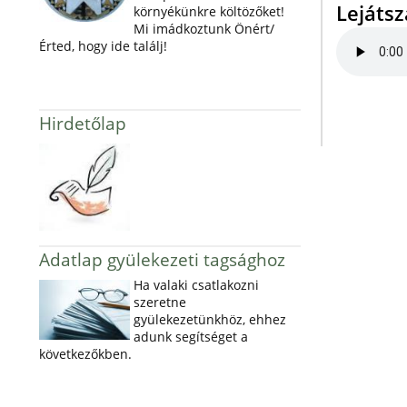
Lejáts
környékünkre költözőket!
Mi imádkoztunk Önért/
Érted, hogy ide találj!
Hirdetőlap
Adatlap gyülekezeti tagsághoz
Ha valaki csatlakozni
szeretne
gyülekezetünkhöz, ehhez
adunk segítséget a
következőkben.