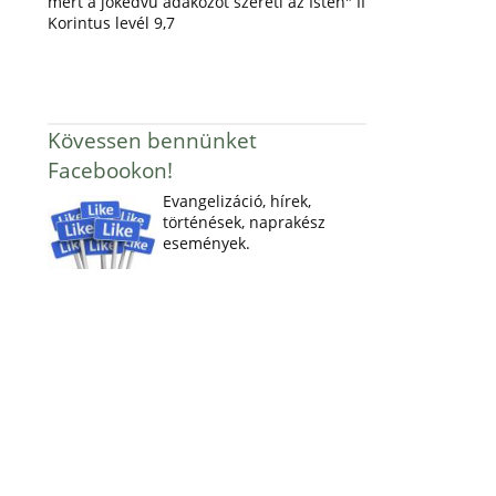
mert a jókedvű adakozót szereti az Isten" II
Korintus levél 9,7
Kövessen bennünket
Facebookon!
Evangelizáció, hírek,
történések, naprakész
események.