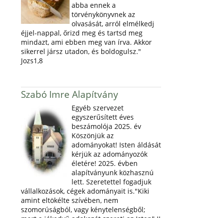
abba ennek a
törvénykönyvnek az
olvasását, arról elmélkedj
éjjel-nappal, őrizd meg és tartsd meg
mindazt, ami ebben meg van írva. Akkor
sikerrel jársz utadon, és boldogulsz."
Jozs1,8
Szabó Imre Alapítvány
Egyéb szervezet
egyszerűsített éves
beszámolója 2025. év
Köszönjük az
adományokat! Isten áldását
kérjük az adományozók
életére! 2025. évben
alapítványunk közhasznú
lett. Szeretettel fogadjuk
vállalkozások, cégek adományait is."Kiki
amint eltökélte szívében, nem
szomorúságból, vagy kénytelenségből;