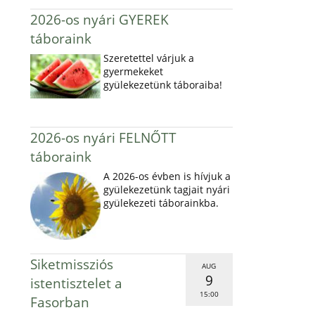
2026-os nyári GYEREK
táboraink
Szeretettel várjuk a
gyermekeket
gyülekezetünk táboraiba!
2026-os nyári FELNŐTT
táboraink
A 2026-os évben is hívjuk a
gyülekezetünk tagjait nyári
gyülekezeti táborainkba.
Siketmissziós
AUG
9
istentisztelet a
15:00
Fasorban