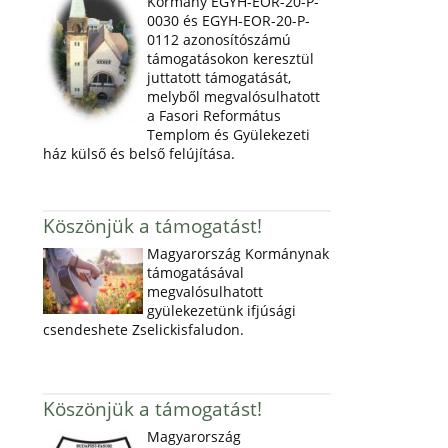
Kormány EGYH-EOR-20-P-
0030 és EGYH-EOR-20-P-
0112 azonosítószámú
támogatásokon keresztül
juttatott támogatását,
melyből megvalósulhatott
a Fasori Református
Templom és Gyülekezeti
ház külső és belső felújítása.
Köszönjük a támogatást!
Magyarország Kormánynak
támogatásával
megvalósulhatott
gyülekezetünk ifjúsági
csendeshete Zselickisfaludon.
Köszönjük a támogatást!
Magyarország