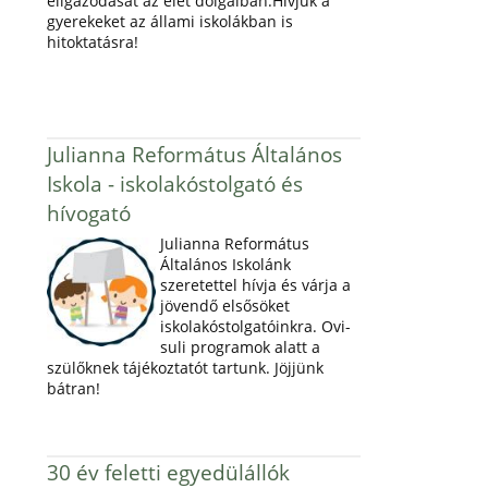
eligazodását az élet dolgaiban.Hívjuk a
gyerekeket az állami iskolákban is
hitoktatásra!
Julianna Református Általános
Iskola - iskolakóstolgató és
hívogató
Julianna Református
Általános Iskolánk
szeretettel hívja és várja a
jövendő elsősöket
iskolakóstolgatóinkra. Ovi-
suli programok alatt a
szülőknek tájékoztatót tartunk. Jöjjünk
bátran!
30 év feletti egyedülállók