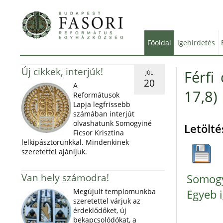
Főoldal
Igehirdetés
Új cikkek, interjúk!
Férfi
JÚL
20
A
17,8)
Reformátusok
Lapja legfrissebb
számában interjút
olvashatunk Somogyiné
Letölté
Ficsor Krisztina
lelkipásztorunkkal. Mindenkinek
szeretettel ajánljuk.
Van hely számodra!
Somogy
Megújult templomunkba
Egyeb i
szeretettel várjuk az
érdeklődőket, új
bekapcsolódókat, a