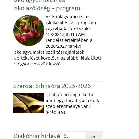
iskolazöldség – program
Az iskolagyümölcs- és
iskolazöldség – program
végrehajtásáról szóló
15/2021.(III.31.) AM
rendelet értelmében a
2026/2027 tanévi
iskolagyümölcs szállítási ajánlatok
kiértékelését követően az alábbi kialakított
rangsort tesszük közzé.
Szerdai bibliaóra 2025-2026
„Jobban boldogul kettő,
mint egy: fáradozásuknak
szép eredménye van.”
(Préd 4,9)
Diakóniai hírlevél 6.
JAN