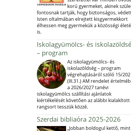
korú gyermeket, akinek szüle
fontosnak tartják, hogy biztonságos, védett
Isten oltalmában elrejtett kisgyermekkort
élhessen meg gyermekük a közösségi élet
is.
Iskolagyümölcs- és iskolazölds
– program
Az iskolagyümölcs- és
iskolazöldség – program
végrehajtásáról szóló 15/202
(III.31.) AM rendelet értelmé
a 2026/2027 tanévi
iskolagyümölcs szállítási ajánlatok
kiértékelését követően az alábbi kialakított
rangsort tesszük közzé.
Szerdai bibliaóra 2025-2026
„Jobban boldogul kettő, mint