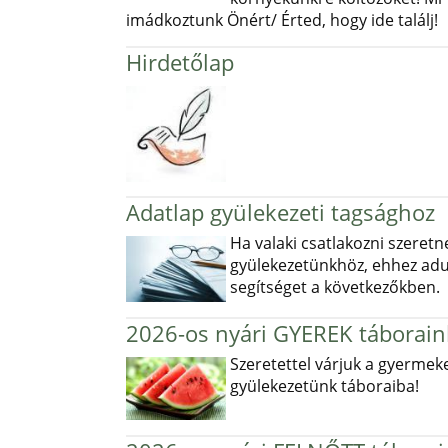
imádkoztunk Önért/ Érted, hogy ide találj!
Hirdetőlap
Adatlap gyülekezeti tagsághoz
Ha valaki csatlakozni szeretn
gyülekezetünkhöz, ehhez ad
segítséget a következőkben.
2026-os nyári GYEREK táborain
Szeretettel várjuk a gyermek
gyülekezetünk táboraiba!