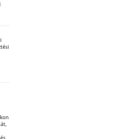
j
i
tési
okon
át,
 és