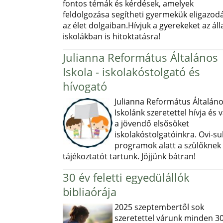
fontos témák és kérdések, amelyek
feldolgozása segítheti gyermekük eligazod
az élet dolgaiban.Hívjuk a gyerekeket az ál
iskolákban is hitoktatásra!
Julianna Református Általános
Iskola - iskolakóstolgató és
hívogató
Julianna Református Általán
Iskolánk szeretettel hívja és v
a jövendő elsősöket
iskolakóstolgatóinkra. Ovi-sul
programok alatt a szülőknek
tájékoztatót tartunk. Jöjjünk bátran!
30 év feletti egyedülállók
bibliaórája
2025 szeptembertől sok
szeretettel várunk minden 30