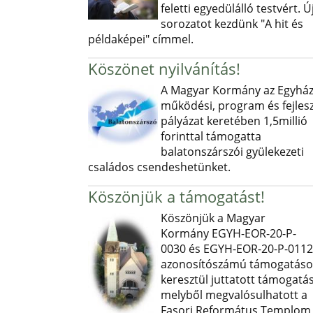
feletti egyedülálló testvért. Ú
sorozatot kezdünk "A hit és
példaképei" címmel.
Köszönet nyilvánítás!
A Magyar Kormány az Egyház
működési, program és fejlesz
pályázat keretében 1,5millió
forinttal támogatta
balatonszárszói gyülekezeti
családos csendeshetünket.
Köszönjük a támogatást!
Köszönjük a Magyar
Kormány EGYH-EOR-20-P-
0030 és EGYH-EOR-20-P-0112
azonosítószámú támogatás
keresztül juttatott támogatás
melyből megvalósulhatott a
Fasori Református Templom