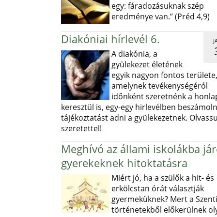
egy: fáradozásuknak szép
eredménye van.” (Préd 4,9)
Diakóniai hírlevél 6.
J
A diakónia, a
gyülekezet életének
egyik nagyon fontos területe
amelynek tevékenységéról
időnként szeretnénk a honl
keresztül is, egy-egy hirlevélben beszámoln
tájékoztatást adni a gyülekezetnek. Olvass
szeretettel!
Meghívó az állami iskolákba já
gyerekeknek hitoktatásra
Miért jó, ha a szülők a hit- és
erkölcstan órát választják
gyermeküknek? Mert a Szentí
történetekből előkerülnek ol