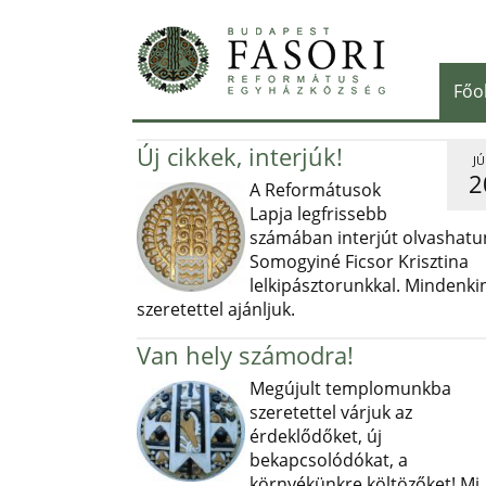
Főo
Új cikkek, interjúk!
JÚ
2
A Reformátusok
Lapja legfrissebb
számában interjút olvashatu
Somogyiné Ficsor Krisztina
lelkipásztorunkkal. Mindenki
szeretettel ajánljuk.
Van hely számodra!
Megújult templomunkba
szeretettel várjuk az
érdeklődőket, új
bekapcsolódókat, a
környékünkre költözőket! Mi