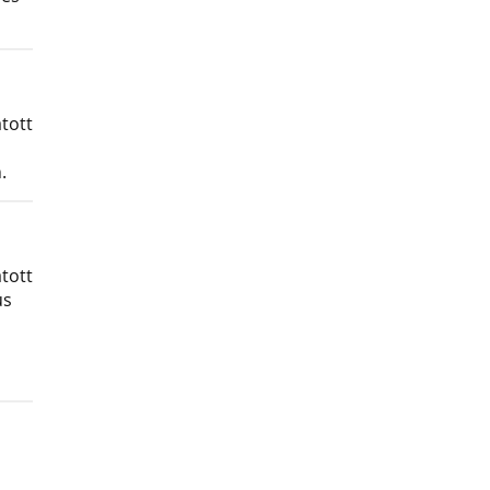
tott
.
tott
us