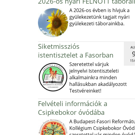
2026-os nyári FELNŐTT táborai
A 2026-os évben is hívjuk a
gyülekezetünk tagjait nyári
gyülekezeti táborainkba.
Siketmissziós
AU
istentisztelet a Fasorban
15:
Szeretettel várjuk
jelnyelvi Istentiszteleti
alkalmainkra minden
hallásukban akadályozott
Testvéreinket!
Felvételi információk a
Csipkebokor óvódába
A Budapest-Fasori Reformát
Kollégium Csipkebokor Óvód
szeretettel vár minden óvód