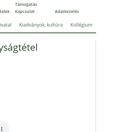
Támogatás
telek
Kapcsolat
Adatkezelés
ivatal
Kiadványok, kultúra
Kollégium
yságtétel