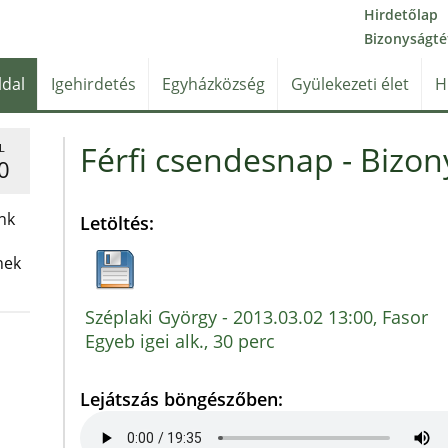
Hirdetőlap
Bizonyságté
ldal
Igehirdetés
Egyházközség
Gyülekezeti élet
H
Férfi csendesnap - Bizon
L
0
nk
Letöltés:
nek
Széplaki György - 2013.03.02 13:00, Fasor
Egyeb igei alk., 30 perc
Lejátszás böngészőben: