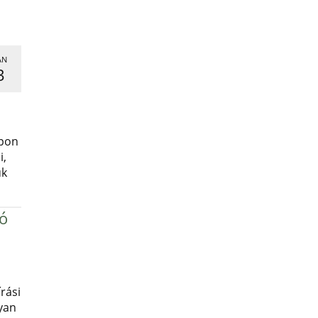
AN
3
,
apon
i,
uk
ró
rási
yan