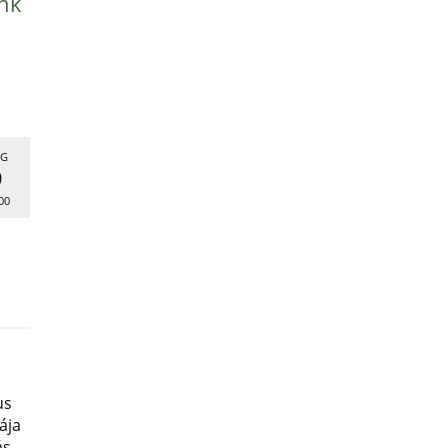
nk
G
9
00
us
ája
ás