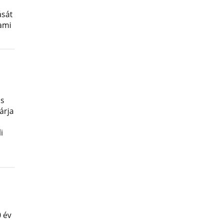
ását
lami
os
árja
i
 év