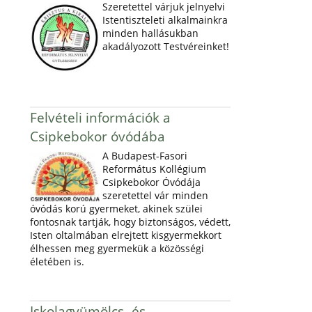
Szeretettel várjuk jelnyelvi
Istentiszteleti alkalmainkra
minden hallásukban
akadályozott Testvéreinket!
Felvételi információk a
Csipkebokor óvódába
A Budapest-Fasori
Református Kollégium
Csipkebokor Óvódája
szeretettel vár minden
óvódás korú gyermeket, akinek szülei
fontosnak tartják, hogy biztonságos, védett,
Isten oltalmában elrejtett kisgyermekkort
élhessen meg gyermekük a közösségi
életében is.
Iskolagyümölcs- és