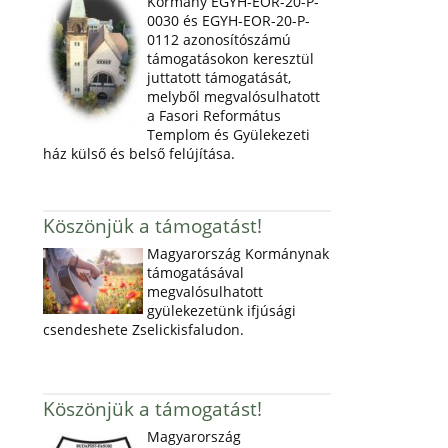
Kormány EGYH-EOR-20-P-
0030 és EGYH-EOR-20-P-
0112 azonosítószámú
támogatásokon keresztül
juttatott támogatását,
melyből megvalósulhatott
a Fasori Református
Templom és Gyülekezeti
ház külső és belső felújítása.
Köszönjük a támogatást!
Magyarország Kormánynak
támogatásával
megvalósulhatott
gyülekezetünk ifjúsági
csendeshete Zselickisfaludon.
Köszönjük a támogatást!
Magyarország