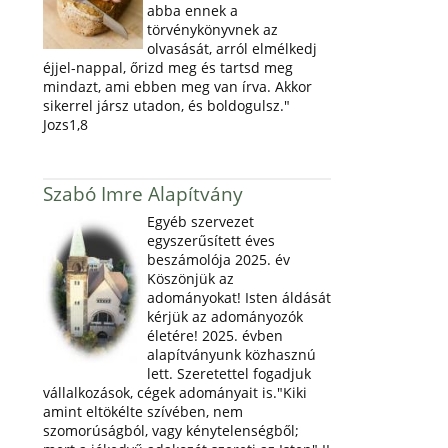
abba ennek a
törvénykönyvnek az
olvasását, arról elmélkedj
éjjel-nappal, őrizd meg és tartsd meg
mindazt, ami ebben meg van írva. Akkor
sikerrel jársz utadon, és boldogulsz."
Jozs1,8
Szabó Imre Alapítvány
Egyéb szervezet
egyszerűsített éves
beszámolója 2025. év
Köszönjük az
adományokat! Isten áldását
kérjük az adományozók
életére! 2025. évben
alapítványunk közhasznú
lett. Szeretettel fogadjuk
vállalkozások, cégek adományait is."Kiki
amint eltökélte szívében, nem
szomorúságból, vagy kénytelenségből;