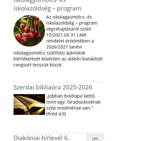
iskolazöldség – program
Az iskolagyümölcs- és
iskolazöldség – program
végrehajtásáról szóló
15/2021.(III.31.) AM
rendelet értelmében a
2026/2027 tanévi
iskolagyümölcs szállítási ajánlatok
kiértékelését követően az alábbi kialakított
rangsort tesszük közzé.
Szerdai bibliaóra 2025-2026
„Jobban boldogul kettő,
mint egy: fáradozásuknak
szép eredménye van.”
(Préd 4,9)
Diakóniai hírlevél 6.
JAN