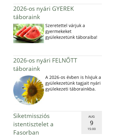
2026-os nyári GYEREK
táboraink
Szeretettel várjuk a
gyermekeket
gyülekezetünk táboraiba!
2026-os nyári FELNŐTT
táboraink
A 2026-os évben is hívjuk a
gyülekezetünk tagjait nyári
gyülekezeti táborainkba.
Siketmissziós
AUG
9
istentisztelet a
15:00
Fasorban