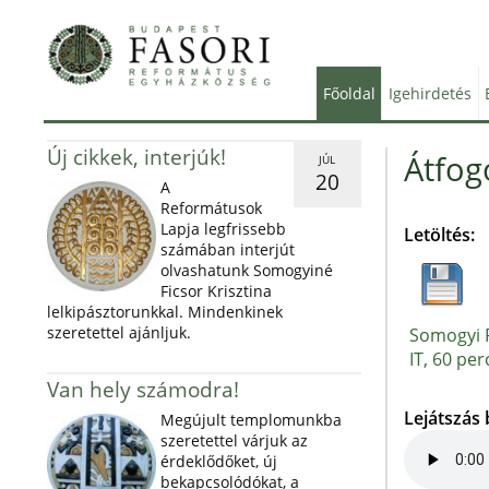
Főoldal
Igehirdetés
Új cikkek, interjúk!
Átfog
JÚL
20
A
Reformátusok
Lapja legfrissebb
Letöltés:
számában interjút
olvashatunk Somogyiné
Ficsor Krisztina
lelkipásztorunkkal. Mindenkinek
szeretettel ajánljuk.
Somogyi P
IT, 60 per
Van hely számodra!
Lejátszás
Megújult templomunkba
szeretettel várjuk az
érdeklődőket, új
bekapcsolódókat, a