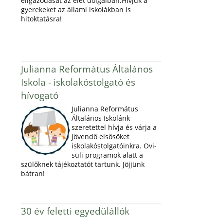
eligazodását az élet dolgaiban.Hívjuk a
gyerekeket az állami iskolákban is
hitoktatásra!
Julianna Református Általános
Iskola - iskolakóstolgató és
hívogató
Julianna Református
Általános Iskolánk
szeretettel hívja és várja a
jövendő elsősöket
iskolakóstolgatóinkra. Ovi-
suli programok alatt a
szülőknek tájékoztatót tartunk. Jöjjünk
bátran!
30 év feletti egyedülállók