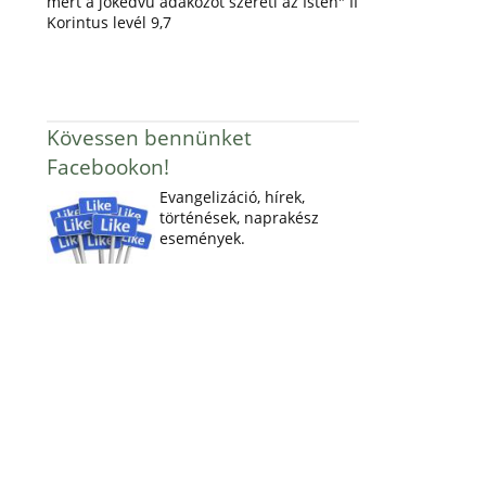
mert a jókedvű adakozót szereti az Isten" II
Korintus levél 9,7
Kövessen bennünket
Facebookon!
Evangelizáció, hírek,
történések, naprakész
események.