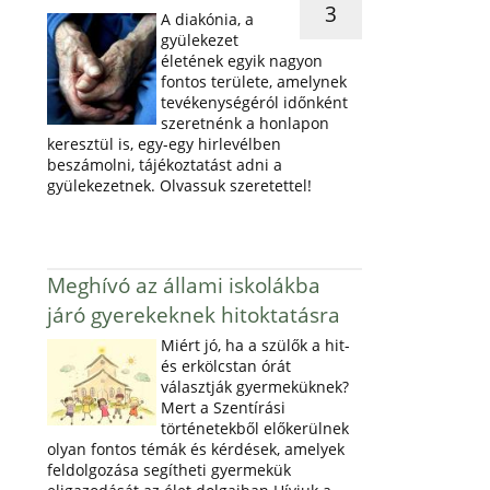
3
A diakónia, a
gyülekezet
életének egyik nagyon
fontos területe, amelynek
tevékenységéról időnként
szeretnénk a honlapon
keresztül is, egy-egy hirlevélben
beszámolni, tájékoztatást adni a
gyülekezetnek. Olvassuk szeretettel!
Meghívó az állami iskolákba
járó gyerekeknek hitoktatásra
Miért jó, ha a szülők a hit-
és erkölcstan órát
választják gyermeküknek?
Mert a Szentírási
történetekből előkerülnek
olyan fontos témák és kérdések, amelyek
feldolgozása segítheti gyermekük