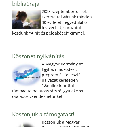
bibliaórája
2025 szeptembertől sok
szeretettel várunk minden
30 év feletti egyedülálló
testvért. Új sorozatot
kezdünk "A hit és példaképei" címmel.
Köszönet nyilvánítás!
A Magyar Kormány az
Egyházi működési,
program és fejlesztési
pályázat keretében
1,5millió forinttal
támogatta balatonszárszói gyülekezeti
családos csendeshetünket.
Köszönjük a támogatást!
Köszönjük a Magyar