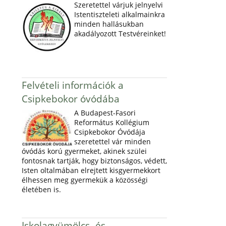
Szeretettel várjuk jelnyelvi
Istentiszteleti alkalmainkra
minden hallásukban
akadályozott Testvéreinket!
Felvételi információk a
Csipkebokor óvódába
A Budapest-Fasori
Református Kollégium
Csipkebokor Óvódája
szeretettel vár minden
óvódás korú gyermeket, akinek szülei
fontosnak tartják, hogy biztonságos, védett,
Isten oltalmában elrejtett kisgyermekkort
élhessen meg gyermekük a közösségi
életében is.
Iskolagyümölcs- és