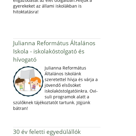
eligazodását az élet dolgaiban.Hívjuk a
gyerekeket az állami iskolákban is
hitoktatásra!
Julianna Református Általános
Iskola - iskolakóstolgató és
hívogató
Julianna Református
Általános Iskolánk
szeretettel hívja és várja a
jövendő elsősöket
iskolakóstolgatóinkra. Ovi-
suli programok alatt a
szülőknek tájékoztatót tartunk. Jöjjünk
bátran!
30 év feletti egyedülállók