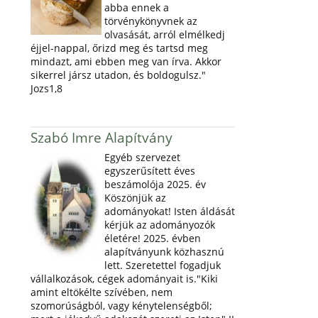
abba ennek a
törvénykönyvnek az
olvasását, arról elmélkedj
éjjel-nappal, őrizd meg és tartsd meg
mindazt, ami ebben meg van írva. Akkor
sikerrel jársz utadon, és boldogulsz."
Jozs1,8
Szabó Imre Alapítvány
Egyéb szervezet
egyszerűsített éves
beszámolója 2025. év
Köszönjük az
adományokat! Isten áldását
kérjük az adományozók
életére! 2025. évben
alapítványunk közhasznú
lett. Szeretettel fogadjuk
vállalkozások, cégek adományait is."Kiki
amint eltökélte szívében, nem
szomorúságból, vagy kénytelenségből;