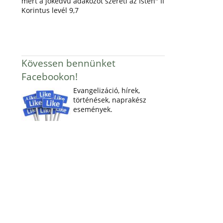
mert a jókedvű adakozót szereti az Isten" II
Korintus levél 9,7
Kövessen bennünket
Facebookon!
Evangelizáció, hírek,
történések, naprakész
események.