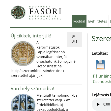
Főoldal
Igehirdetés
Új cikkek, interjúk!
Szere
JÚL
20
A
Reformátusok
Lapja legfrissebb
Letöltés:
számában interjút
olvashatunk Somogyiné
Ficsor Krisztina
lelkipásztorunkkal. Mindenkinek
szeretettel ajánljuk.
Pálúr Ján
Csendeshe
Van hely számodra!
Lejátszás
Megújult templomunkba
szeretettel várjuk az
érdeklődőket, új
bekapcsolódókat, a