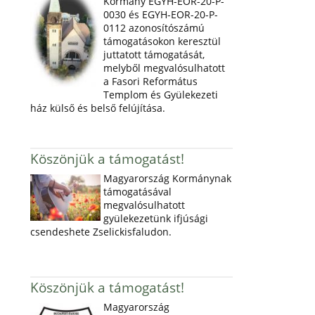
Kormány EGYH-EOR-20-P-
0030 és EGYH-EOR-20-P-
0112 azonosítószámú
támogatásokon keresztül
juttatott támogatását,
melyből megvalósulhatott
a Fasori Református
Templom és Gyülekezeti
ház külső és belső felújítása.
Köszönjük a támogatást!
Magyarország Kormánynak
támogatásával
megvalósulhatott
gyülekezetünk ifjúsági
csendeshete Zselickisfaludon.
Köszönjük a támogatást!
Magyarország