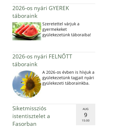
2026-os nyári GYEREK
táboraink
Szeretettel várjuk a
gyermekeket
gyülekezetünk táboraiba!
2026-os nyári FELNŐTT
táboraink
A 2026-os évben is hívjuk a
gyülekezetünk tagjait nyári
gyülekezeti táborainkba.
Siketmissziós
AUG
9
istentisztelet a
15:00
Fasorban