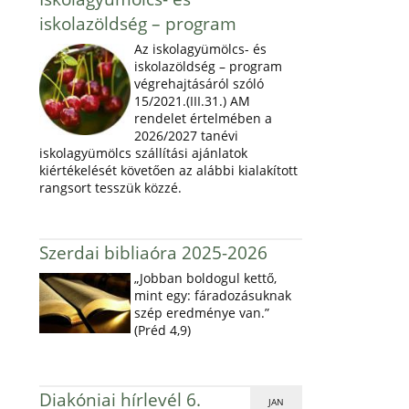
iskolazöldség – program
Az iskolagyümölcs- és
iskolazöldség – program
végrehajtásáról szóló
15/2021.(III.31.) AM
rendelet értelmében a
2026/2027 tanévi
iskolagyümölcs szállítási ajánlatok
kiértékelését követően az alábbi kialakított
rangsort tesszük közzé.
Szerdai bibliaóra 2025-2026
„Jobban boldogul kettő,
mint egy: fáradozásuknak
szép eredménye van.”
(Préd 4,9)
Diakóniai hírlevél 6.
JAN