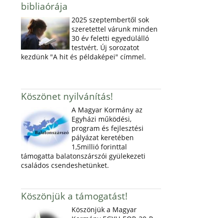
bibliaórája
2025 szeptembertől sok
szeretettel várunk minden
30 év feletti egyedülálló
testvért. Új sorozatot
kezdünk "A hit és példaképei" címmel.
Köszönet nyilvánítás!
A Magyar Kormány az
Egyházi működési,
program és fejlesztési
pályázat keretében
1,5millió forinttal
támogatta balatonszárszói gyülekezeti
családos csendeshetünket.
Köszönjük a támogatást!
Köszönjük a Magyar