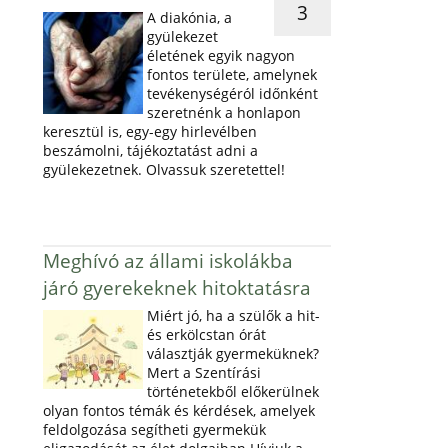
3
A diakónia, a
gyülekezet
életének egyik nagyon
fontos területe, amelynek
tevékenységéról időnként
szeretnénk a honlapon
keresztül is, egy-egy hirlevélben
beszámolni, tájékoztatást adni a
gyülekezetnek. Olvassuk szeretettel!
Meghívó az állami iskolákba
járó gyerekeknek hitoktatásra
Miért jó, ha a szülők a hit-
és erkölcstan órát
választják gyermeküknek?
Mert a Szentírási
történetekből előkerülnek
olyan fontos témák és kérdések, amelyek
feldolgozása segítheti gyermekük