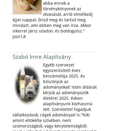
abba ennek a
törvénykönyvnek az
olvasását, arról elmélkedj
éjjel-nappal, őrizd meg és tartsd meg
mindazt, ami ebben meg van írva. Akkor
sikerrel jársz utadon, és boldogulsz."
Jozs1,8
Szabó Imre Alapítvány
Egyéb szervezet
egyszerűsített éves
beszámolója 2025. év
Köszönjük az
adományokat! Isten áldását
kérjük az adományozók
életére! 2025. évben
alapítványunk közhasznú
lett. Szeretettel fogadjuk
vállalkozások, cégek adományait is."Kiki
amint eltökélte szívében, nem
szomorúságból, vagy kénytelenségből;