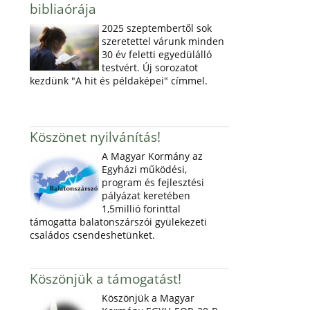
bibliaórája
2025 szeptembertől sok
szeretettel várunk minden
30 év feletti egyedülálló
testvért. Új sorozatot
kezdünk "A hit és példaképei" címmel.
Köszönet nyilvánítás!
A Magyar Kormány az
Egyházi működési,
program és fejlesztési
pályázat keretében
1,5millió forinttal
támogatta balatonszárszói gyülekezeti
családos csendeshetünket.
Köszönjük a támogatást!
Köszönjük a Magyar