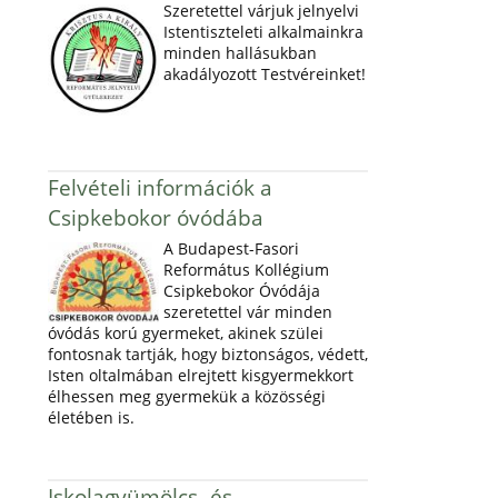
Szeretettel várjuk jelnyelvi
Istentiszteleti alkalmainkra
minden hallásukban
akadályozott Testvéreinket!
Felvételi információk a
Csipkebokor óvódába
A Budapest-Fasori
Református Kollégium
Csipkebokor Óvódája
szeretettel vár minden
óvódás korú gyermeket, akinek szülei
fontosnak tartják, hogy biztonságos, védett,
Isten oltalmában elrejtett kisgyermekkort
élhessen meg gyermekük a közösségi
életében is.
Iskolagyümölcs- és