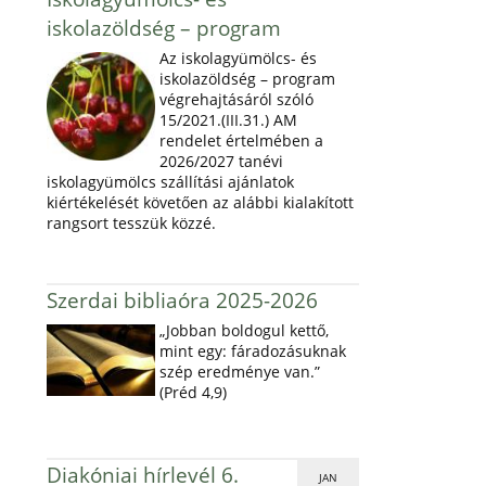
iskolazöldség – program
Az iskolagyümölcs- és
iskolazöldség – program
végrehajtásáról szóló
15/2021.(III.31.) AM
rendelet értelmében a
2026/2027 tanévi
iskolagyümölcs szállítási ajánlatok
kiértékelését követően az alábbi kialakított
rangsort tesszük közzé.
Szerdai bibliaóra 2025-2026
„Jobban boldogul kettő,
mint egy: fáradozásuknak
szép eredménye van.”
(Préd 4,9)
Diakóniai hírlevél 6.
JAN