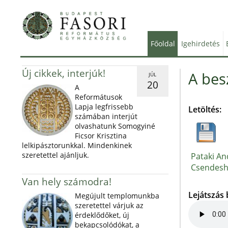
Főoldal
Igehirdetés
Új cikkek, interjúk!
A bes
JÚL
20
A
Reformátusok
Lapja legfrissebb
Letöltés:
számában interjút
olvashatunk Somogyiné
Ficsor Krisztina
lelkipásztorunkkal. Mindenkinek
szeretettel ajánljuk.
Pataki An
Csendeshe
Van hely számodra!
Lejátszás
Megújult templomunkba
szeretettel várjuk az
érdeklődőket, új
bekapcsolódókat, a