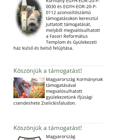
Kormány EGYH-EOR-20-P-
0030 és EGYH-EOR-20-P-
0112 azonosítószámú
támogatásokon keresztül
juttatott támogatását,
melyből megvalósulhatott
a Fasori Református
Templom és Gyülekezeti
ház külső és belső felújítása.
Köszönjük a támogatást!
Magyarország Kormánynak
támogatásával
megvalósulhatott
gyülekezetünk ifjúsági
csendeshete Zselickisfaludon.
Köszönjük a támogatást!
Magyarország