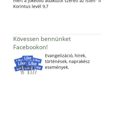
mert a jókedvű adakozót szereti az Isten" II
Korintus levél 9,7
Kövessen bennünket
Facebookon!
Evangelizáció, hírek,
történések, naprakész
események.