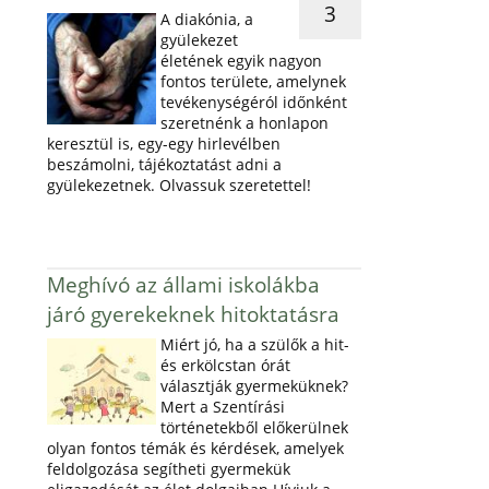
3
A diakónia, a
gyülekezet
életének egyik nagyon
fontos területe, amelynek
tevékenységéról időnként
szeretnénk a honlapon
keresztül is, egy-egy hirlevélben
beszámolni, tájékoztatást adni a
gyülekezetnek. Olvassuk szeretettel!
Meghívó az állami iskolákba
járó gyerekeknek hitoktatásra
Miért jó, ha a szülők a hit-
és erkölcstan órát
választják gyermeküknek?
Mert a Szentírási
történetekből előkerülnek
olyan fontos témák és kérdések, amelyek
feldolgozása segítheti gyermekük