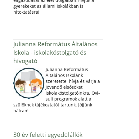
eligazodását az élet dolgaiban.Hívjuk a
gyerekeket az állami iskolákban is
hitoktatásra!
Julianna Református Általános
Iskola - iskolakóstolgató és
hívogató
Julianna Református
Általános Iskolánk
szeretettel hívja és várja a
jövendő elsősöket
iskolakóstolgatóinkra. Ovi-
suli programok alatt a
szülőknek tájékoztatót tartunk. Jöjjünk
bátran!
30 év feletti egyedülállók