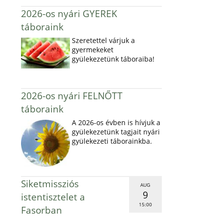
2026-os nyári GYEREK
táboraink
Szeretettel várjuk a
gyermekeket
gyülekezetünk táboraiba!
2026-os nyári FELNŐTT
táboraink
A 2026-os évben is hívjuk a
gyülekezetünk tagjait nyári
gyülekezeti táborainkba.
Siketmissziós
AUG
9
istentisztelet a
15:00
Fasorban