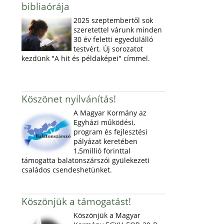
bibliaórája
2025 szeptembertől sok
szeretettel várunk minden
30 év feletti egyedülálló
testvért. Új sorozatot
kezdünk "A hit és példaképei" címmel.
Köszönet nyilvánítás!
A Magyar Kormány az
Egyházi működési,
program és fejlesztési
pályázat keretében
1,5millió forinttal
támogatta balatonszárszói gyülekezeti
családos csendeshetünket.
Köszönjük a támogatást!
Köszönjük a Magyar