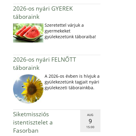
2026-os nyári GYEREK
táboraink
Szeretettel várjuk a
gyermekeket
gyülekezetünk táboraiba!
2026-os nyári FELNŐTT
táboraink
A 2026-os évben is hívjuk a
gyülekezetünk tagjait nyári
gyülekezeti táborainkba.
Siketmissziós
AUG
9
istentisztelet a
15:00
Fasorban