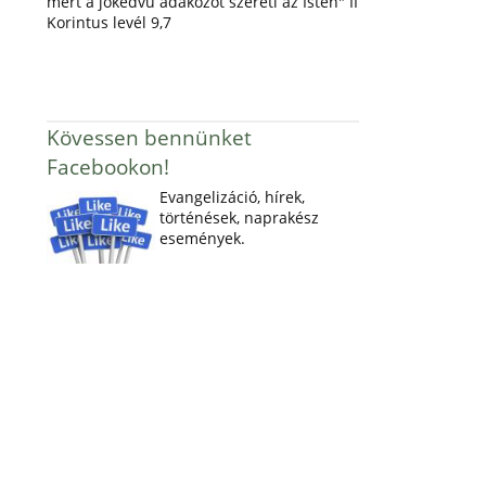
mert a jókedvű adakozót szereti az Isten" II
Korintus levél 9,7
Kövessen bennünket
Facebookon!
Evangelizáció, hírek,
történések, naprakész
események.