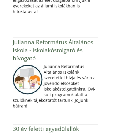
eligazodását az élet dolgaiban.Hívjuk a
gyerekeket az állami iskolákban is
hitoktatásra!
Julianna Református Általános
Iskola - iskolakóstolgató és
hívogató
Julianna Református
Általános Iskolánk
szeretettel hívja és várja a
jövendő elsősöket
iskolakóstolgatóinkra. Ovi-
suli programok alatt a
szülőknek tájékoztatót tartunk. Jöjjünk
bátran!
30 év feletti egyedülállók