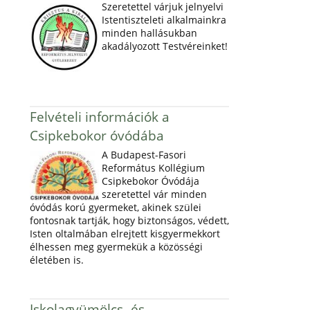
Szeretettel várjuk jelnyelvi
Istentiszteleti alkalmainkra
minden hallásukban
akadályozott Testvéreinket!
Felvételi információk a
Csipkebokor óvódába
A Budapest-Fasori
Református Kollégium
Csipkebokor Óvódája
szeretettel vár minden
óvódás korú gyermeket, akinek szülei
fontosnak tartják, hogy biztonságos, védett,
Isten oltalmában elrejtett kisgyermekkort
élhessen meg gyermekük a közösségi
életében is.
Iskolagyümölcs- és