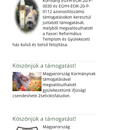
Kormány EGYH-EOR-20-P-
0030 és EGYH-EOR-20-P-
0112 azonosítószámú
támogatásokon keresztül
juttatott támogatását,
melyből megvalósulhatott
a Fasori Református
Templom és Gyülekezeti
ház külső és belső felújítása.
Köszönjük a támogatást!
Magyarország Kormánynak
támogatásával
megvalósulhatott
gyülekezetünk ifjúsági
csendeshete Zselickisfaludon.
Köszönjük a támogatást!
Magyarország