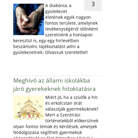
3
A diakónia, a
gyülekezet
életének egyik nagyon
fontos területe, amelynek
tevékenységéról időnként
szeretnénk a honlapon
keresztül is, egy-egy hirlevélben
beszámolni, tájékoztatást adni a
gyülekezetnek. Olvassuk szeretettel!
Meghívó az állami iskolákba
járó gyerekeknek hitoktatásra
Miért jó, ha a szülők a hit-
és erkölcstan órát
választják gyermeküknek?
Mert a Szentírási
történetekből előkerülnek
olyan fontos témák és kérdések, amelyek
feldolgozása segítheti gyermekük