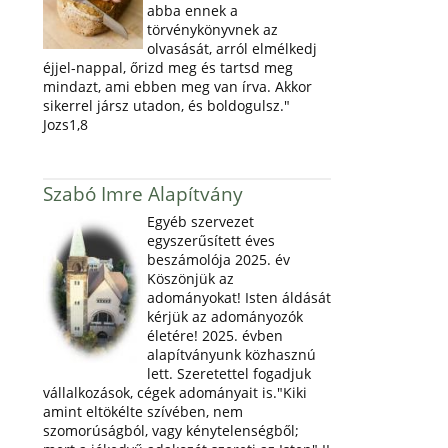
abba ennek a
törvénykönyvnek az
olvasását, arról elmélkedj
éjjel-nappal, őrizd meg és tartsd meg
mindazt, ami ebben meg van írva. Akkor
sikerrel jársz utadon, és boldogulsz."
Jozs1,8
Szabó Imre Alapítvány
Egyéb szervezet
egyszerűsített éves
beszámolója 2025. év
Köszönjük az
adományokat! Isten áldását
kérjük az adományozók
életére! 2025. évben
alapítványunk közhasznú
lett. Szeretettel fogadjuk
vállalkozások, cégek adományait is."Kiki
amint eltökélte szívében, nem
szomorúságból, vagy kénytelenségből;