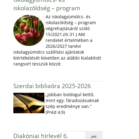
iskolazöldség – program
Az iskolagyümölcs- és
iskolazöldség – program
végrehajtásáról szóló
15/2021.(III.31.) AM
rendelet értelmében a
2026/2027 tanévi
iskolagyümölcs szállítási ajánlatok
kiértékelését követően az alábbi kialakított
rangsort tesszük közzé.
Szerdai bibliaóra 2025-2026
„Jobban boldogul kettő,
mint egy: fáradozásuknak
szép eredménye van.”
(Préd 4,9)
Diakóniai hírlevél 6.
JAN