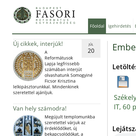
Főoldal
Igehirdetés
Új cikkek, interjúk!
Ember
JÚL
20
A
Reformátusok
Lapja legfrissebb
Letölté
számában interjút
olvashatunk Somogyiné
Ficsor Krisztina
lelkipásztorunkkal. Mindenkinek
szeretettel ajánljuk.
Székely
IT, 60 
Van hely számodra!
Megújult templomunkba
szeretettel várjuk az
Lejáts
érdeklődőket, új
bekapcsolódókat, a