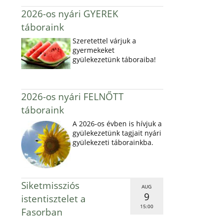
2026-os nyári GYEREK
táboraink
Szeretettel várjuk a
gyermekeket
gyülekezetünk táboraiba!
2026-os nyári FELNŐTT
táboraink
A 2026-os évben is hívjuk a
gyülekezetünk tagjait nyári
gyülekezeti táborainkba.
Siketmissziós
AUG
9
istentisztelet a
15:00
Fasorban