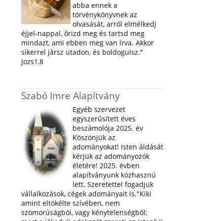
abba ennek a
törvénykönyvnek az
olvasását, arról elmélkedj
éjjel-nappal, őrizd meg és tartsd meg
mindazt, ami ebben meg van írva. Akkor
sikerrel jársz utadon, és boldogulsz."
Jozs1,8
Szabó Imre Alapítvány
Egyéb szervezet
egyszerűsített éves
beszámolója 2025. év
Köszönjük az
adományokat! Isten áldását
kérjük az adományozók
életére! 2025. évben
alapítványunk közhasznú
lett. Szeretettel fogadjuk
vállalkozások, cégek adományait is."Kiki
amint eltökélte szívében, nem
szomorúságból, vagy kénytelenségből;