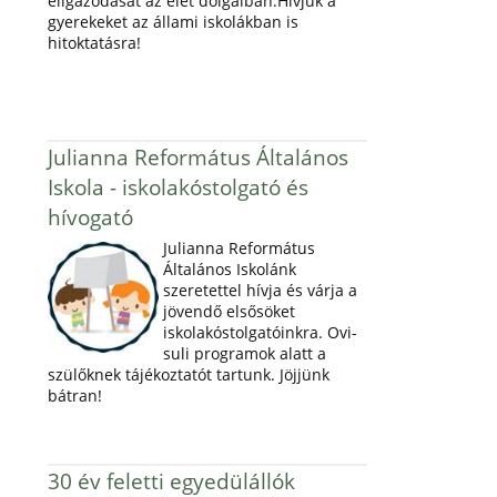
eligazodását az élet dolgaiban.Hívjuk a
gyerekeket az állami iskolákban is
hitoktatásra!
Julianna Református Általános
Iskola - iskolakóstolgató és
hívogató
Julianna Református
Általános Iskolánk
szeretettel hívja és várja a
jövendő elsősöket
iskolakóstolgatóinkra. Ovi-
suli programok alatt a
szülőknek tájékoztatót tartunk. Jöjjünk
bátran!
30 év feletti egyedülállók