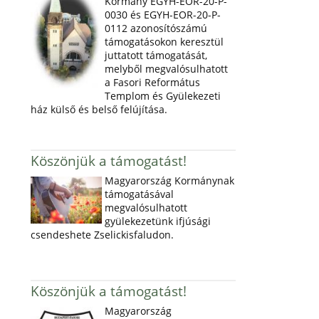
Kormány EGYH-EOR-20-P-
0030 és EGYH-EOR-20-P-
0112 azonosítószámú
támogatásokon keresztül
juttatott támogatását,
melyből megvalósulhatott
a Fasori Református
Templom és Gyülekezeti
ház külső és belső felújítása.
Köszönjük a támogatást!
Magyarország Kormánynak
támogatásával
megvalósulhatott
gyülekezetünk ifjúsági
csendeshete Zselickisfaludon.
Köszönjük a támogatást!
Magyarország