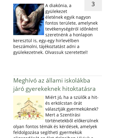
3
A diakónia, a
gyülekezet
életének egyik nagyon
fontos területe, amelynek
tevékenységéról időnként
szeretnénk a honlapon
keresztül is, egy-egy hirlevélben
beszámolni, tájékoztatást adni a
gyülekezetnek. Olvassuk szeretettel!
Meghívó az állami iskolákba
járó gyerekeknek hitoktatásra
Miért jó, ha a szülők a hit-
és erkölcstan órát
választják gyermeküknek?
Mert a Szentírási
történetekből előkerülnek
olyan fontos témák és kérdések, amelyek
feldolgozása segítheti gyermekük