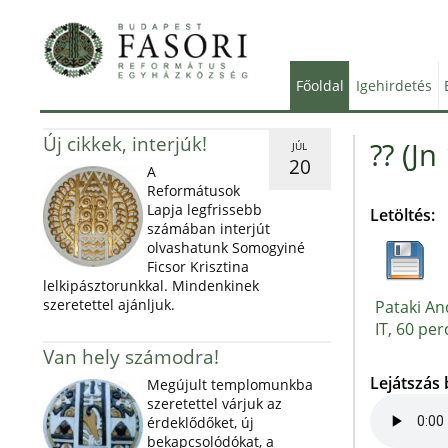
Főoldal
Igehirdetés
Új cikkek, interjúk!
?? (Jn
JÚL
20
A
Reformátusok
Lapja legfrissebb
Letöltés:
számában interjút
olvashatunk Somogyiné
Ficsor Krisztina
lelkipásztorunkkal. Mindenkinek
szeretettel ajánljuk.
Pataki An
IT, 60 per
Van hely számodra!
Lejátszás
Megújult templomunkba
szeretettel várjuk az
érdeklődőket, új
bekapcsolódókat, a