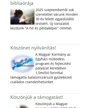
bibliaórája
2025 szeptembertől sok
szeretettel várunk minden
30 év feletti egyedülálló
testvért. Új sorozatot
kezdünk "A hit és példaképei" címmel.
Köszönet nyilvánítás!
A Magyar Kormány az
Egyházi működési,
program és fejlesztési
pályázat keretében
1,5millió forinttal
támogatta balatonszárszói gyülekezeti
családos csendeshetünket.
Köszönjük a támogatást!
Köszönjük a Magyar