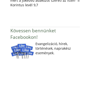
mert a jókedvű adakozót szereti az Isten" II
Korintus levél 9,7
Kövessen bennünket
Facebookon!
Evangelizáció, hírek,
történések, naprakész
események.