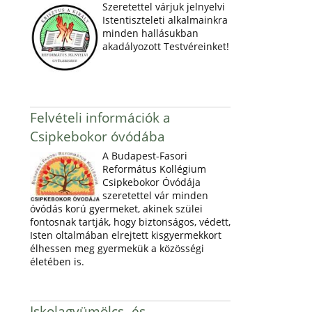
Szeretettel várjuk jelnyelvi
Istentiszteleti alkalmainkra
minden hallásukban
akadályozott Testvéreinket!
Felvételi információk a
Csipkebokor óvódába
A Budapest-Fasori
Református Kollégium
Csipkebokor Óvódája
szeretettel vár minden
óvódás korú gyermeket, akinek szülei
fontosnak tartják, hogy biztonságos, védett,
Isten oltalmában elrejtett kisgyermekkort
élhessen meg gyermekük a közösségi
életében is.
Iskolagyümölcs- és