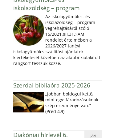
iskolazöldség – program
Az iskolagyümölcs- és
iskolazöldség – program
végrehajtásáról szóló
15/2021.(III.31.) AM
rendelet értelmében a
2026/2027 tanévi
iskolagyümölcs szállítási ajánlatok
kiértékelését követően az alábbi kialakított
rangsort tesszük közzé.
Szerdai bibliaóra 2025-2026
„Jobban boldogul kettő,
mint egy: fáradozásuknak
szép eredménye van.”
(Préd 4,9)
Diakóniai hírlevél 6.
JAN