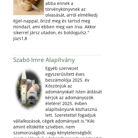
abba ennek a
törvénykönyvnek az
olvasását, arról elmélkedj
éjjel-nappal, őrizd meg és tartsd meg
mindazt, ami ebben meg van írva. Akkor
sikerrel jársz utadon, és boldogulsz."
Jozs1,8
Szabó Imre Alapítvány
Egyéb szervezet
egyszerűsített éves
beszámolója 2025. év
Köszönjük az
adományokat! Isten áldását
kérjük az adományozók
életére! 2025. évben
alapítványunk közhasznú
lett. Szeretettel fogadjuk
vállalkozások, cégek adományait is."Kiki
amint eltökélte szívében, nem
szomorúságból, vagy kénytelenségből;