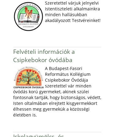
Szeretettel várjuk jelnyelvi
Istentiszteleti alkalmainkra
minden hallásukban
akadályozott Testvéreinket!
Felvételi információk a
Csipkebokor óvódába
A Budapest-Fasori
Református Kollégium
Csipkebokor Óvódája
szeretettel vár minden
óvódás korú gyermeket, akinek szülei
fontosnak tartják, hogy biztonságos, védett,
Isten oltalmában elrejtett kisgyermekkort
élhessen meg gyermekük a közösségi
életében is.
Iskolagyümölcs- és