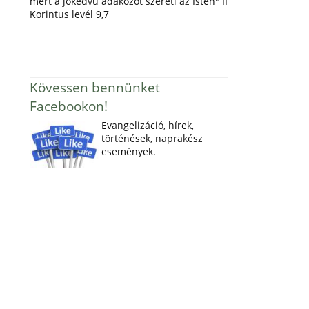
mert a jókedvű adakozót szereti az Isten" II
Korintus levél 9,7
Kövessen bennünket
Facebookon!
Evangelizáció, hírek,
történések, naprakész
események.