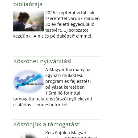
bibliaórája
2025 szeptembertől sok
szeretettel várunk minden
30 év feletti egyedülálló
testvért. Új sorozatot
kezdünk "A hit és példaképei" címmel.
Köszönet nyilvánítás!
A Magyar Kormány az
Egyházi működési,
program és fejlesztési
pályázat keretében
1,5millió forinttal
támogatta balatonszárszói gyülekezeti
családos csendeshetünket.
Köszönjük a támogatást!
Köszönjük a Magyar