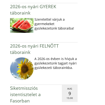
2026-os nyári GYEREK
táboraink
Szeretettel várjuk a
gyermekeket
gyülekezetünk táboraiba!
2026-os nyári FELNŐTT
táboraink
A 2026-os évben is hívjuk a
gyülekezetünk tagjait nyári
gyülekezeti táborainkba.
Siketmissziós
AUG
9
istentisztelet a
15:00
Fasorban