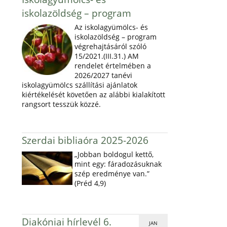
iskolazöldség – program
Az iskolagyümölcs- és
iskolazöldség – program
végrehajtásáról szóló
15/2021.(III.31.) AM
rendelet értelmében a
2026/2027 tanévi
iskolagyümölcs szállítási ajánlatok
kiértékelését követően az alábbi kialakított
rangsort tesszük közzé.
Szerdai bibliaóra 2025-2026
„Jobban boldogul kettő,
mint egy: fáradozásuknak
szép eredménye van.”
(Préd 4,9)
Diakóniai hírlevél 6.
JAN