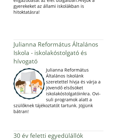
eligazodását az élet dolgaiban.Hívjuk a
gyerekeket az állami iskolákban is
hitoktatásra!
Julianna Református Általános
Iskola - iskolakóstolgató és
hívogató
Julianna Református
Általános Iskolánk
szeretettel hívja és várja a
jövendő elsősöket
iskolakóstolgatóinkra. Ovi-
suli programok alatt a
szülőknek tájékoztatót tartunk. Jöjjünk
bátran!
30 év feletti egyedülállók