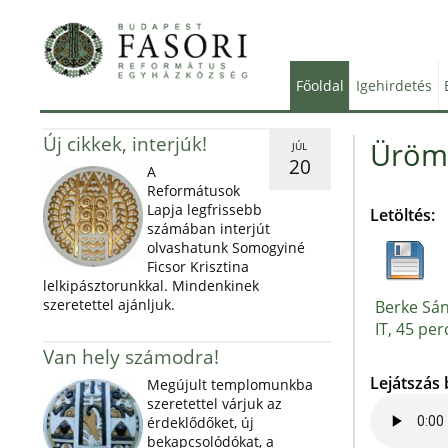
Főoldal
Igehirdetés
Új cikkek, interjúk!
Üröm 
JÚL
20
A
Reformátusok
Lapja legfrissebb
Letöltés:
számában interjút
olvashatunk Somogyiné
Ficsor Krisztina
lelkipásztorunkkal. Mindenkinek
szeretettel ajánljuk.
Berke Sán
IT, 45 per
Van hely számodra!
Lejátszás
Megújult templomunkba
szeretettel várjuk az
érdeklődőket, új
bekapcsolódókat, a