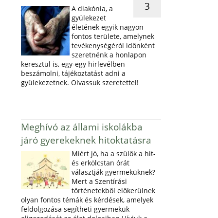
3
A diakónia, a
gyülekezet
életének egyik nagyon
fontos területe, amelynek
tevékenységéról időnként
szeretnénk a honlapon
keresztül is, egy-egy hirlevélben
beszámolni, tájékoztatást adni a
gyülekezetnek. Olvassuk szeretettel!
Meghívó az állami iskolákba
járó gyerekeknek hitoktatásra
Miért jó, ha a szülők a hit-
és erkölcstan órát
választják gyermeküknek?
Mert a Szentírási
történetekből előkerülnek
olyan fontos témák és kérdések, amelyek
feldolgozása segítheti gyermekük