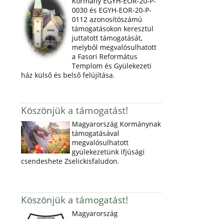
Kormány EGYH-EOR-20-P-
0030 és EGYH-EOR-20-P-
0112 azonosítószámú
támogatásokon keresztül
juttatott támogatását,
melyből megvalósulhatott
a Fasori Református
Templom és Gyülekezeti
ház külső és belső felújítása.
Köszönjük a támogatást!
Magyarország Kormánynak
támogatásával
megvalósulhatott
gyülekezetünk ifjúsági
csendeshete Zselickisfaludon.
Köszönjük a támogatást!
Magyarország