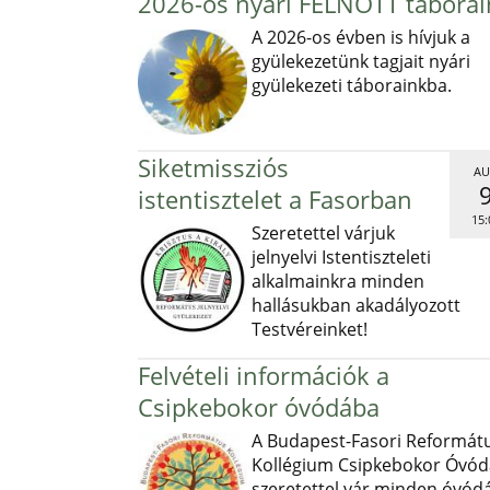
2026-os nyári FELNŐTT táborai
A 2026-os évben is hívjuk a
gyülekezetünk tagjait nyári
gyülekezeti táborainkba.
Siketmissziós
AU
istentisztelet a Fasorban
15:
Szeretettel várjuk
jelnyelvi Istentiszteleti
alkalmainkra minden
hallásukban akadályozott
Testvéreinket!
Felvételi információk a
Csipkebokor óvódába
A Budapest-Fasori Reformát
Kollégium Csipkebokor Óvód
szeretettel vár minden óvód