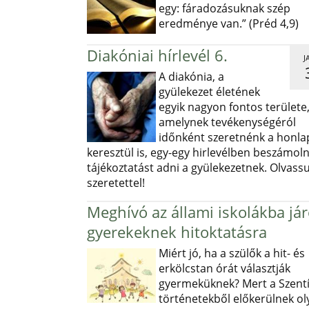
egy: fáradozásuknak szép
eredménye van.” (Préd 4,9)
Diakóniai hírlevél 6.
J
A diakónia, a
gyülekezet életének
egyik nagyon fontos területe
amelynek tevékenységéról
időnként szeretnénk a honl
keresztül is, egy-egy hirlevélben beszámoln
tájékoztatást adni a gyülekezetnek. Olvass
szeretettel!
Meghívó az állami iskolákba já
gyerekeknek hitoktatásra
Miért jó, ha a szülők a hit- és
erkölcstan órát választják
gyermeküknek? Mert a Szentí
történetekből előkerülnek ol