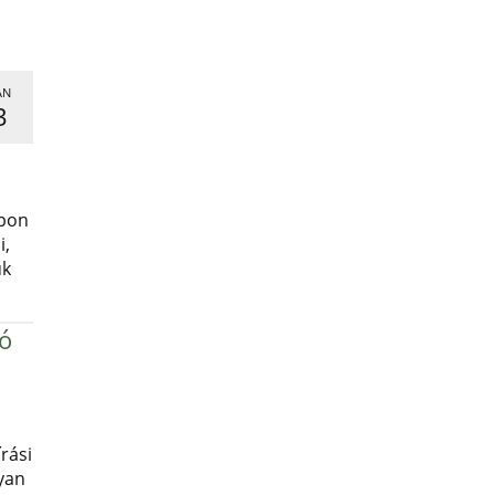
AN
3
,
apon
i,
uk
ró
rási
yan