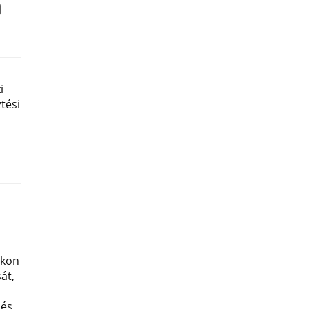
j
i
tési
okon
át,
 és