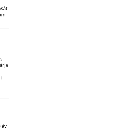
ását
lami
os
árja
i
 év