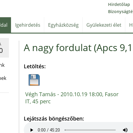
Hirdetőlap
Bizonyságté
ldal
Igehirdetés
Egyházközség
Gyülekezeti élet
H
A nagy fordulat (Apcs 9,1
L
0
nk
Letöltés:
nek
Végh Tamás - 2010.10.19 18:00, Fasor
IT, 45 perc
Lejátszás böngészőben: