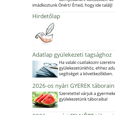
imádkoztunk Önért/ Érted, hogy ide találj!
Hirdetőlap
Adatlap gyülekezeti tagsághoz
Ha valaki csatlakozni szeretn
gyülekezetünkhöz, ehhez ad
segítséget a következőkben.
2026-os nyári GYEREK táborain
Szeretettel várjuk a gyermek
gyülekezetünk táboraiba!