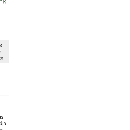
nk
G
9
00
us
ája
ás