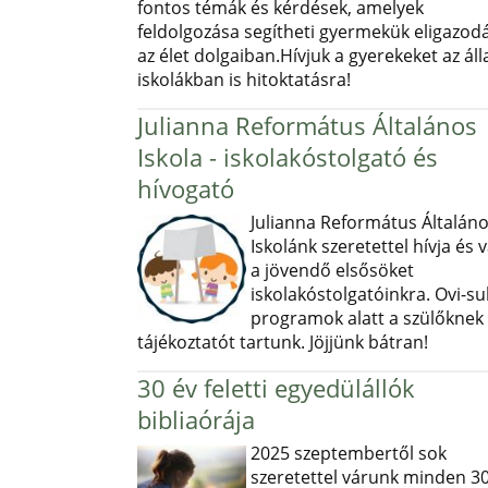
fontos témák és kérdések, amelyek
feldolgozása segítheti gyermekük eligazod
az élet dolgaiban.Hívjuk a gyerekeket az ál
iskolákban is hitoktatásra!
Julianna Református Általános
Iskola - iskolakóstolgató és
hívogató
Julianna Református Általán
Iskolánk szeretettel hívja és v
a jövendő elsősöket
iskolakóstolgatóinkra. Ovi-sul
programok alatt a szülőknek
tájékoztatót tartunk. Jöjjünk bátran!
30 év feletti egyedülállók
bibliaórája
2025 szeptembertől sok
szeretettel várunk minden 30