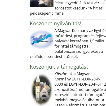
feletti egyedülálló testvért. Ú
sorozatot kezdünk "A hit és
példaképei" címmel.
Köszönet nyilvánítás!
A Magyar Kormány az Egyház
működési, program és fejlesz
pályázat keretében 1,5millió
forinttal támogatta
balatonszárszói gyülekezeti
családos csendeshetünket.
Köszönjük a támogatást!
Köszönjük a Magyar
Kormány EGYH-EOR-20-P-
0030 és EGYH-EOR-20-P-0112
azonosítószámú támogatás
keresztül juttatott támogatás
melyből megvalósulhatott a
Fasori Református Templom