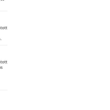
tott
.
tott
us