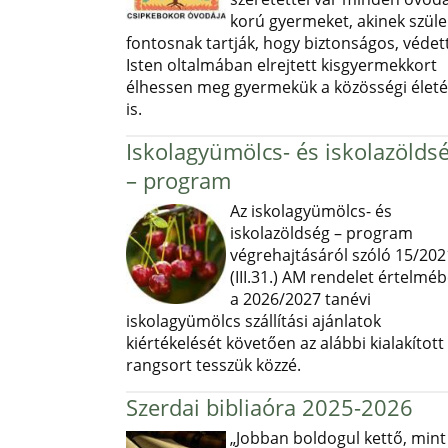
korú gyermeket, akinek szüle
fontosnak tartják, hogy biztonságos, védett
Isten oltalmában elrejtett kisgyermekkort
élhessen meg gyermekük a közösségi élet
is.
Iskolagyümölcs- és iskolazölds
– program
Az iskolagyümölcs- és
iskolazöldség – program
végrehajtásáról szóló 15/202
(III.31.) AM rendelet értelmé
a 2026/2027 tanévi
iskolagyümölcs szállítási ajánlatok
kiértékelését követően az alábbi kialakított
rangsort tesszük közzé.
Szerdai bibliaóra 2025-2026
„Jobban boldogul kettő, mint