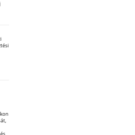
j
i
tési
okon
át,
 és