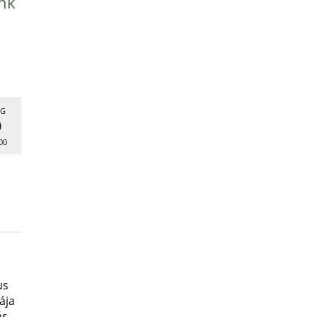
nk
G
9
00
us
ája
ás