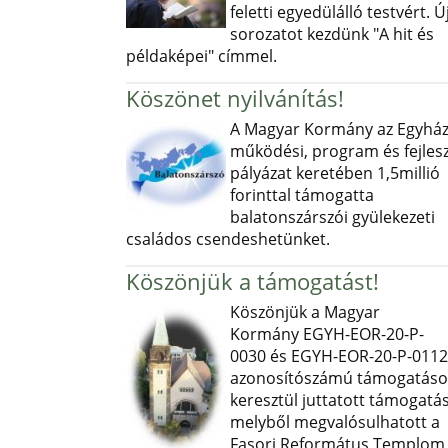
feletti egyedülálló testvért. Ú
sorozatot kezdünk "A hit és
példaképei" címmel.
Köszönet nyilvánítás!
A Magyar Kormány az Egyház
működési, program és fejlesz
pályázat keretében 1,5millió
forinttal támogatta
balatonszárszói gyülekezeti
családos csendeshetünket.
Köszönjük a támogatást!
Köszönjük a Magyar
Kormány EGYH-EOR-20-P-
0030 és EGYH-EOR-20-P-0112
azonosítószámú támogatás
keresztül juttatott támogatás
melyből megvalósulhatott a
Fasori Református Templom