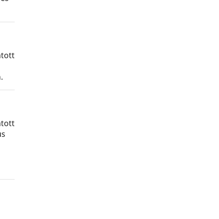
tott
.
tott
us