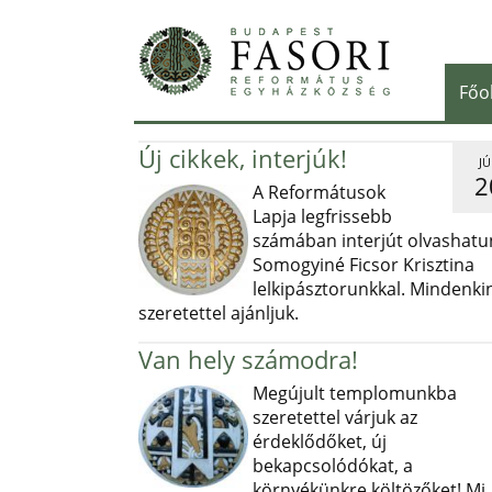
Főo
Új cikkek, interjúk!
JÚ
2
A Reformátusok
Lapja legfrissebb
számában interjút olvashatu
Somogyiné Ficsor Krisztina
lelkipásztorunkkal. Mindenki
szeretettel ajánljuk.
Van hely számodra!
Megújult templomunkba
szeretettel várjuk az
érdeklődőket, új
bekapcsolódókat, a
környékünkre költözőket! Mi