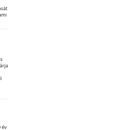
ását
lami
os
árja
i
 év