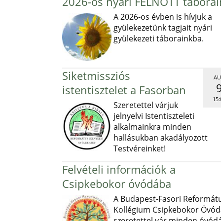
2026-os nyári FELNŐTT táborai
A 2026-os évben is hívjuk a
gyülekezetünk tagjait nyári
gyülekezeti táborainkba.
Siketmissziós
AU
istentisztelet a Fasorban
15:
Szeretettel várjuk
jelnyelvi Istentiszteleti
alkalmainkra minden
hallásukban akadályozott
Testvéreinket!
Felvételi információk a
Csipkebokor óvódába
A Budapest-Fasori Reformát
Kollégium Csipkebokor Óvód
szeretettel vár minden óvód