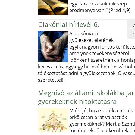
egy: fáradozásuknak szép
eredménye van.” (Préd 4,9)
Diakóniai hírlevél 6.
J
A diakónia, a
gyülekezet életének
egyik nagyon fontos területe
amelynek tevékenységéról
időnként szeretnénk a honl
keresztül is, egy-egy hirlevélben beszámoln
tájékoztatást adni a gyülekezetnek. Olvass
szeretettel!
Meghívó az állami iskolákba já
gyerekeknek hitoktatásra
Miért jó, ha a szülők a hit- és
erkölcstan órát választják
gyermeküknek? Mert a Szentí
történetekből előkerülnek ol