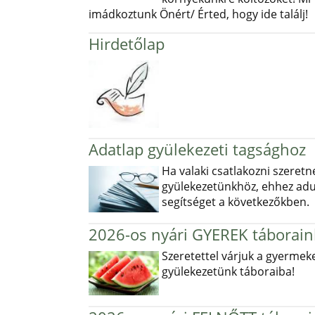
imádkoztunk Önért/ Érted, hogy ide találj!
Hirdetőlap
Adatlap gyülekezeti tagsághoz
Ha valaki csatlakozni szeretn
gyülekezetünkhöz, ehhez ad
segítséget a következőkben.
2026-os nyári GYEREK táborain
Szeretettel várjuk a gyermek
gyülekezetünk táboraiba!