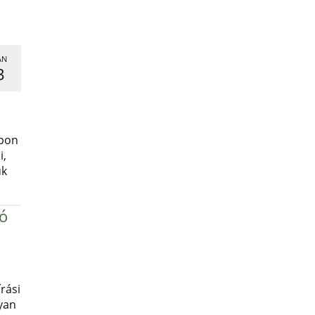
AN
3
,
apon
i,
uk
ró
rási
yan