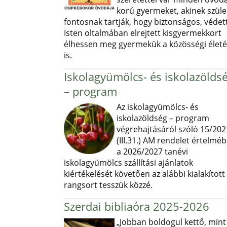
korú gyermeket, akinek szüle
fontosnak tartják, hogy biztonságos, védett
Isten oltalmában elrejtett kisgyermekkort
élhessen meg gyermekük a közösségi élet
is.
Iskolagyümölcs- és iskolazölds
– program
Az iskolagyümölcs- és
iskolazöldség – program
végrehajtásáról szóló 15/202
(III.31.) AM rendelet értelmé
a 2026/2027 tanévi
iskolagyümölcs szállítási ajánlatok
kiértékelését követően az alábbi kialakított
rangsort tesszük közzé.
Szerdai bibliaóra 2025-2026
„Jobban boldogul kettő, mint