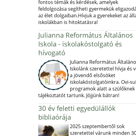
fontos témák és kérdések, amelyek
feldolgozása segítheti gyermekük eligazod
az élet dolgaiban.Hívjuk a gyerekeket az ál
iskolákban is hitoktatásra!
Julianna Református Általános
Iskola - iskolakóstolgató és
hívogató
Julianna Református Általán
Iskolánk szeretettel hívja és v
a jövendő elsősöket
iskolakóstolgatóinkra. Ovi-sul
programok alatt a szülőknek
tájékoztatót tartunk. Jöjjünk bátran!
30 év feletti egyedülállók
bibliaórája
2025 szeptembertől sok
szeretettel várunk minden 30