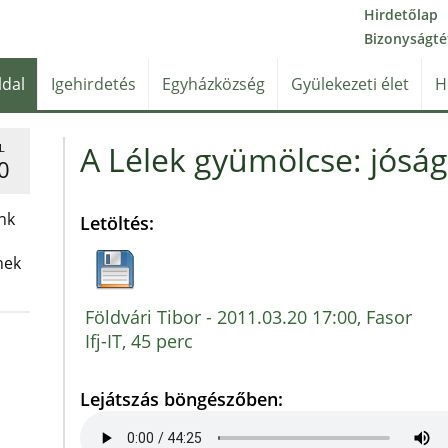
Hirdetőlap
Bizonyságté
ldal
Igehirdetés
Egyházközség
Gyülekezeti élet
H
A Lélek gyümölcse: jóság 
L
0
nk
Letöltés:
nek
Földvári Tibor - 2011.03.20 17:00, Fasor
Ifj-IT, 45 perc
Lejátszás böngészőben: