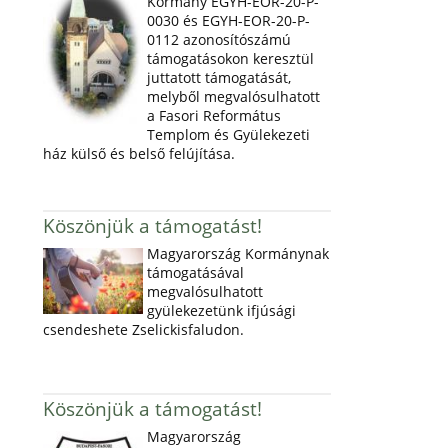
Kormány EGYH-EOR-20-P-
0030 és EGYH-EOR-20-P-
0112 azonosítószámú
támogatásokon keresztül
juttatott támogatását,
melyből megvalósulhatott
a Fasori Református
Templom és Gyülekezeti
ház külső és belső felújítása.
Köszönjük a támogatást!
Magyarország Kormánynak
támogatásával
megvalósulhatott
gyülekezetünk ifjúsági
csendeshete Zselickisfaludon.
Köszönjük a támogatást!
Magyarország