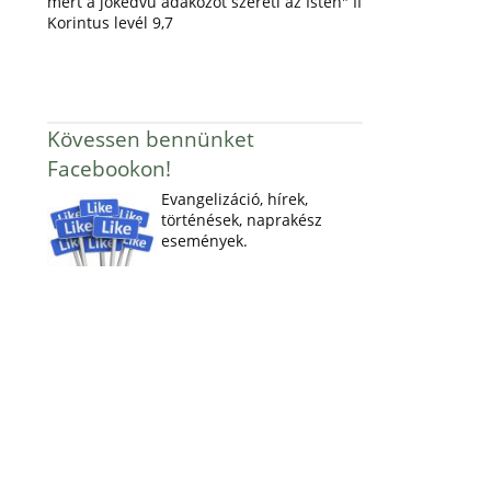
mert a jókedvű adakozót szereti az Isten" II
Korintus levél 9,7
Kövessen bennünket
Facebookon!
Evangelizáció, hírek,
történések, naprakész
események.