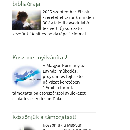
bibliaórája
2025 szeptembertől sok
szeretettel várunk minden
30 év feletti egyedülálló
testvért. Új sorozatot
kezdünk "A hit és példaképei" címmel.
Köszönet nyilvánítás!
A Magyar Kormány az
Egyházi működési,
program és fejlesztési
pályázat keretében
1,5millió forinttal
támogatta balatonszárszói gyülekezeti
családos csendeshetünket.
Köszönjük a támogatást!
Köszönjük a Magyar