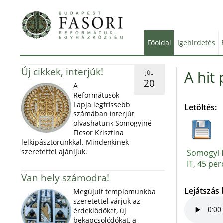
Főoldal
Igehirdetés
Új cikkek, interjúk!
A hit 
JÚL
20
A
Reformátusok
Lapja legfrissebb
Letöltés:
számában interjút
olvashatunk Somogyiné
Ficsor Krisztina
lelkipásztorunkkal. Mindenkinek
szeretettel ajánljuk.
Somogyi P
IT, 45 per
Van hely számodra!
Lejátszás
Megújult templomunkba
szeretettel várjuk az
érdeklődőket, új
bekapcsolódókat, a