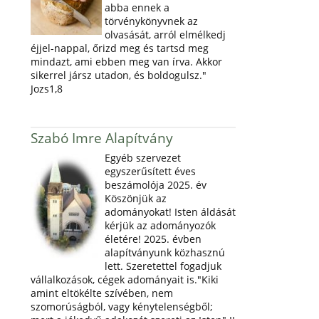
abba ennek a
törvénykönyvnek az
olvasását, arról elmélkedj
éjjel-nappal, őrizd meg és tartsd meg
mindazt, ami ebben meg van írva. Akkor
sikerrel jársz utadon, és boldogulsz."
Jozs1,8
Szabó Imre Alapítvány
Egyéb szervezet
egyszerűsített éves
beszámolója 2025. év
Köszönjük az
adományokat! Isten áldását
kérjük az adományozók
életére! 2025. évben
alapítványunk közhasznú
lett. Szeretettel fogadjuk
vállalkozások, cégek adományait is."Kiki
amint eltökélte szívében, nem
szomorúságból, vagy kénytelenségből;