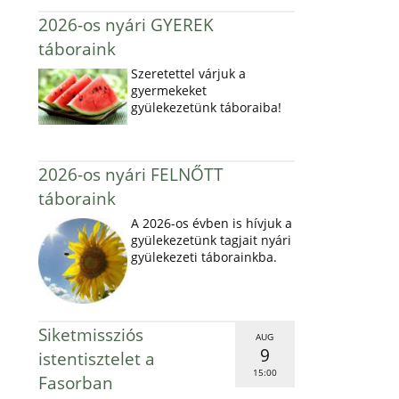
2026-os nyári GYEREK
táboraink
Szeretettel várjuk a
gyermekeket
gyülekezetünk táboraiba!
2026-os nyári FELNŐTT
táboraink
A 2026-os évben is hívjuk a
gyülekezetünk tagjait nyári
gyülekezeti táborainkba.
Siketmissziós
AUG
9
istentisztelet a
15:00
Fasorban