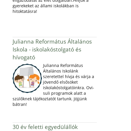
eligazodását az élet dolgaiban.Hívjuk a
gyerekeket az állami iskolákban is
hitoktatásra!
Julianna Református Általános
Iskola - iskolakóstolgató és
hívogató
Julianna Református
Általános Iskolánk
szeretettel hívja és várja a
jövendő elsősöket
iskolakóstolgatóinkra. Ovi-
suli programok alatt a
szülőknek tájékoztatót tartunk. Jöjjünk
bátran!
30 év feletti egyedülállók