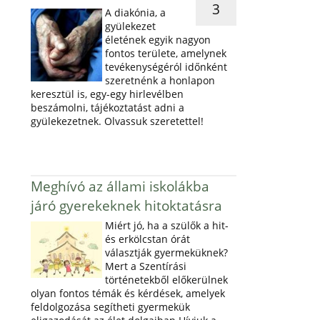
3
A diakónia, a
gyülekezet
életének egyik nagyon
fontos területe, amelynek
tevékenységéról időnként
szeretnénk a honlapon
keresztül is, egy-egy hirlevélben
beszámolni, tájékoztatást adni a
gyülekezetnek. Olvassuk szeretettel!
Meghívó az állami iskolákba
járó gyerekeknek hitoktatásra
Miért jó, ha a szülők a hit-
és erkölcstan órát
választják gyermeküknek?
Mert a Szentírási
történetekből előkerülnek
olyan fontos témák és kérdések, amelyek
feldolgozása segítheti gyermekük