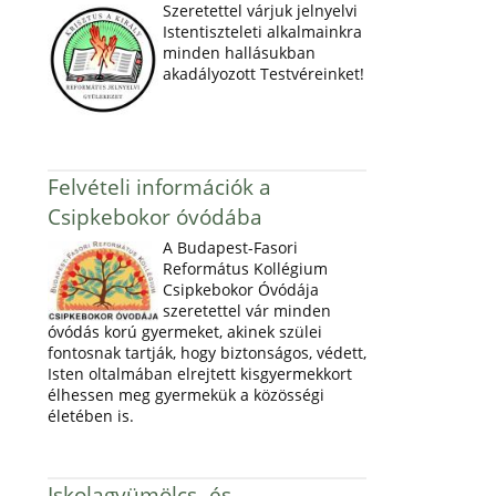
Szeretettel várjuk jelnyelvi
Istentiszteleti alkalmainkra
minden hallásukban
akadályozott Testvéreinket!
Felvételi információk a
Csipkebokor óvódába
A Budapest-Fasori
Református Kollégium
Csipkebokor Óvódája
szeretettel vár minden
óvódás korú gyermeket, akinek szülei
fontosnak tartják, hogy biztonságos, védett,
Isten oltalmában elrejtett kisgyermekkort
élhessen meg gyermekük a közösségi
életében is.
Iskolagyümölcs- és