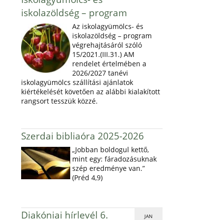
iskolazöldség – program
Az iskolagyümölcs- és
iskolazöldség – program
végrehajtásáról szóló
15/2021.(III.31.) AM
rendelet értelmében a
2026/2027 tanévi
iskolagyümölcs szállítási ajánlatok
kiértékelését követően az alábbi kialakított
rangsort tesszük közzé.
Szerdai bibliaóra 2025-2026
„Jobban boldogul kettő,
mint egy: fáradozásuknak
szép eredménye van.”
(Préd 4,9)
Diakóniai hírlevél 6.
JAN