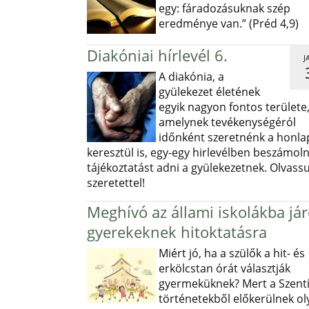
egy: fáradozásuknak szép
eredménye van.” (Préd 4,9)
Diakóniai hírlevél 6.
J
A diakónia, a
gyülekezet életének
egyik nagyon fontos területe
amelynek tevékenységéról
időnként szeretnénk a honl
keresztül is, egy-egy hirlevélben beszámoln
tájékoztatást adni a gyülekezetnek. Olvass
szeretettel!
Meghívó az állami iskolákba já
gyerekeknek hitoktatásra
Miért jó, ha a szülők a hit- és
erkölcstan órát választják
gyermeküknek? Mert a Szentí
történetekből előkerülnek ol