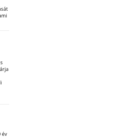
ását
lami
os
árja
i
 év