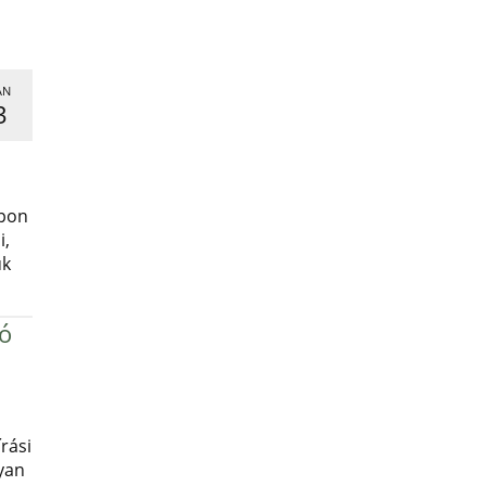
AN
3
,
apon
i,
uk
ró
rási
yan