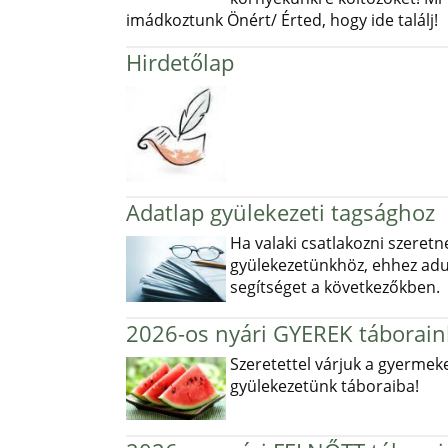
imádkoztunk Önért/ Érted, hogy ide találj!
Hirdetőlap
Adatlap gyülekezeti tagsághoz
Ha valaki csatlakozni szeretn
gyülekezetünkhöz, ehhez ad
segítséget a következőkben.
2026-os nyári GYEREK táborain
Szeretettel várjuk a gyermek
gyülekezetünk táboraiba!