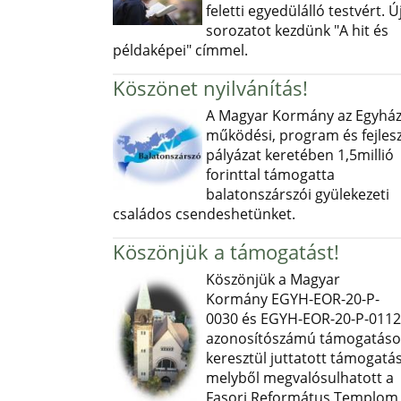
feletti egyedülálló testvért. Ú
sorozatot kezdünk "A hit és
példaképei" címmel.
Köszönet nyilvánítás!
A Magyar Kormány az Egyház
működési, program és fejlesz
pályázat keretében 1,5millió
forinttal támogatta
balatonszárszói gyülekezeti
családos csendeshetünket.
Köszönjük a támogatást!
Köszönjük a Magyar
Kormány EGYH-EOR-20-P-
0030 és EGYH-EOR-20-P-0112
azonosítószámú támogatás
keresztül juttatott támogatás
melyből megvalósulhatott a
Fasori Református Templom