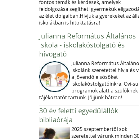
fontos témák és kérdések, amelyek
feldolgozása segítheti gyermekük eligazod
az élet dolgaiban.Hívjuk a gyerekeket az ál
iskolákban is hitoktatásra!
Julianna Református Általános
Iskola - iskolakóstolgató és
hívogató
Julianna Református Általán
Iskolánk szeretettel hívja és v
a jövendő elsősöket
iskolakóstolgatóinkra. Ovi-sul
programok alatt a szülőknek
tájékoztatót tartunk. Jöjjünk bátran!
30 év feletti egyedülállók
bibliaórája
2025 szeptembertől sok
szeretettel várunk minden 30