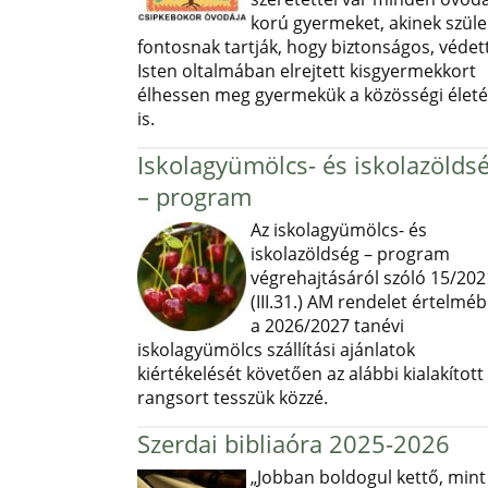
korú gyermeket, akinek szüle
fontosnak tartják, hogy biztonságos, védett
Isten oltalmában elrejtett kisgyermekkort
élhessen meg gyermekük a közösségi élet
is.
Iskolagyümölcs- és iskolazölds
– program
Az iskolagyümölcs- és
iskolazöldség – program
végrehajtásáról szóló 15/202
(III.31.) AM rendelet értelmé
a 2026/2027 tanévi
iskolagyümölcs szállítási ajánlatok
kiértékelését követően az alábbi kialakított
rangsort tesszük közzé.
Szerdai bibliaóra 2025-2026
„Jobban boldogul kettő, mint