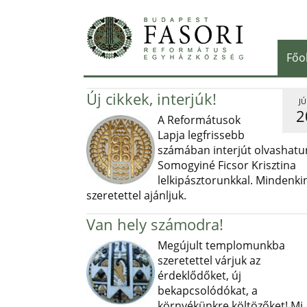
Főo
Új cikkek, interjúk!
JÚ
2
A Reformátusok
Lapja legfrissebb
számában interjút olvashatu
Somogyiné Ficsor Krisztina
lelkipásztorunkkal. Mindenki
szeretettel ajánljuk.
Van hely számodra!
Megújult templomunkba
szeretettel várjuk az
érdeklődőket, új
bekapcsolódókat, a
környékünkre költözőket! Mi