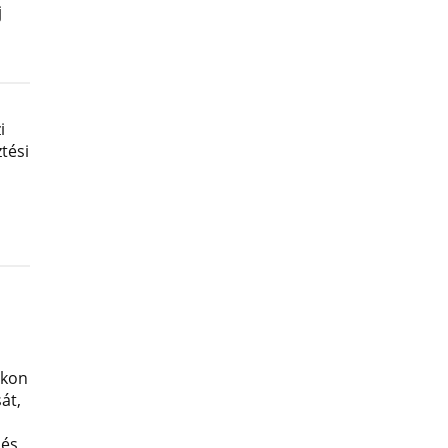
j
i
tési
okon
át,
 és