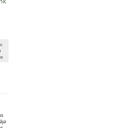
nk
G
9
00
us
ája
ás