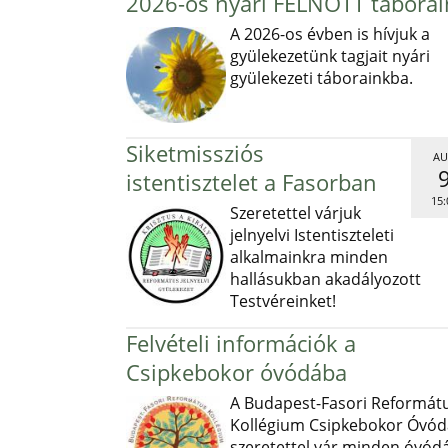
2026-os nyári FELNŐTT táborai
A 2026-os évben is hívjuk a
gyülekezetünk tagjait nyári
gyülekezeti táborainkba.
Siketmissziós
AU
istentisztelet a Fasorban
15:
Szeretettel várjuk
jelnyelvi Istentiszteleti
alkalmainkra minden
hallásukban akadályozott
Testvéreinket!
Felvételi információk a
Csipkebokor óvódába
A Budapest-Fasori Reformát
Kollégium Csipkebokor Óvód
szeretettel vár minden óvód