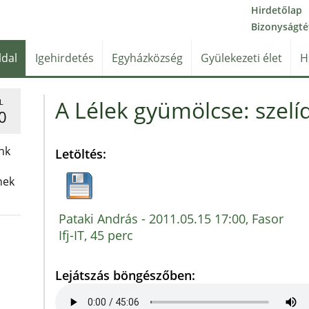
Hirdetőlap
Bizonyságté
ldal
Igehirdetés
Egyházközség
Gyülekezeti élet
H
A Lélek gyümölcse: szelíd
L
0
nk
Letöltés:
nek
Pataki András - 2011.05.15 17:00, Fasor
Ifj-IT, 45 perc
Lejátszás böngészőben: