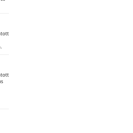
tott
.
tott
us