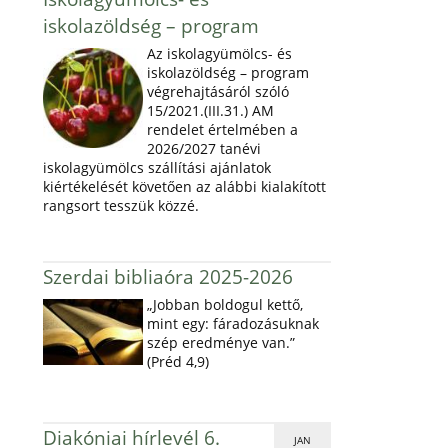
iskolazöldség – program
Az iskolagyümölcs- és
iskolazöldség – program
végrehajtásáról szóló
15/2021.(III.31.) AM
rendelet értelmében a
2026/2027 tanévi
iskolagyümölcs szállítási ajánlatok
kiértékelését követően az alábbi kialakított
rangsort tesszük közzé.
Szerdai bibliaóra 2025-2026
„Jobban boldogul kettő,
mint egy: fáradozásuknak
szép eredménye van.”
(Préd 4,9)
Diakóniai hírlevél 6.
JAN