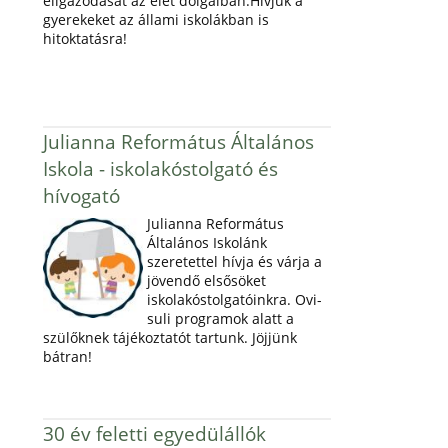
eligazodását az élet dolgaiban.Hívjuk a
gyerekeket az állami iskolákban is
hitoktatásra!
Julianna Református Általános
Iskola - iskolakóstolgató és
hívogató
Julianna Református
Általános Iskolánk
szeretettel hívja és várja a
jövendő elsősöket
iskolakóstolgatóinkra. Ovi-
suli programok alatt a
szülőknek tájékoztatót tartunk. Jöjjünk
bátran!
30 év feletti egyedülállók