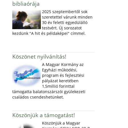
bibliaórája
2025 szeptembertől sok
szeretettel várunk minden
30 év feletti egyedülálló
testvért. Új sorozatot
kezdünk "A hit és példaképei" címmel.
Köszönet nyilvánítás!
A Magyar Kormány az
Egyházi működési,
program és fejlesztési
pályázat keretében
1,5millió forinttal
támogatta balatonszárszói gyülekezeti
családos csendeshetünket.
Köszönjük a támogatást!
Köszönjük a Magyar