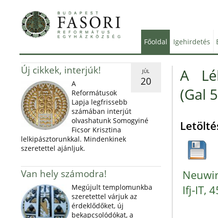
Főoldal
Igehirdetés
Új cikkek, interjúk!
A Lé
JÚL
20
A
(Gal 5
Reformátusok
Lapja legfrissebb
számában interjút
olvashatunk Somogyiné
Letölté
Ficsor Krisztina
lelkipásztorunkkal. Mindenkinek
szeretettel ajánljuk.
Van hely számodra!
Neuwir
Megújult templomunkba
Ifj-IT, 
szeretettel várjuk az
érdeklődőket, új
bekapcsolódókat, a