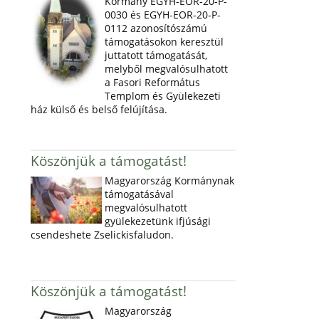
Kormány EGYH-EOR-20-P-
0030 és EGYH-EOR-20-P-
0112 azonosítószámú
támogatásokon keresztül
juttatott támogatását,
melyből megvalósulhatott
a Fasori Református
Templom és Gyülekezeti
ház külső és belső felújítása.
Köszönjük a támogatást!
Magyarország Kormánynak
támogatásával
megvalósulhatott
gyülekezetünk ifjúsági
csendeshete Zselickisfaludon.
Köszönjük a támogatást!
Magyarország