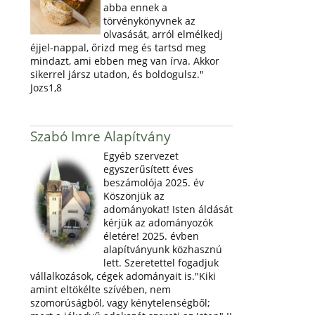
abba ennek a
törvénykönyvnek az
olvasását, arról elmélkedj
éjjel-nappal, őrizd meg és tartsd meg
mindazt, ami ebben meg van írva. Akkor
sikerrel jársz utadon, és boldogulsz."
Jozs1,8
Szabó Imre Alapítvány
Egyéb szervezet
egyszerűsített éves
beszámolója 2025. év
Köszönjük az
adományokat! Isten áldását
kérjük az adományozók
életére! 2025. évben
alapítványunk közhasznú
lett. Szeretettel fogadjuk
vállalkozások, cégek adományait is."Kiki
amint eltökélte szívében, nem
szomorúságból, vagy kénytelenségből;