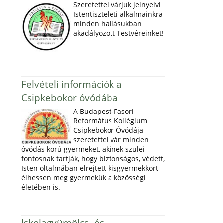
Szeretettel várjuk jelnyelvi
Istentiszteleti alkalmainkra
minden hallásukban
akadályozott Testvéreinket!
Felvételi információk a
Csipkebokor óvódába
A Budapest-Fasori
Református Kollégium
Csipkebokor Óvódája
szeretettel vár minden
óvódás korú gyermeket, akinek szülei
fontosnak tartják, hogy biztonságos, védett,
Isten oltalmában elrejtett kisgyermekkort
élhessen meg gyermekük a közösségi
életében is.
Iskolagyümölcs- és