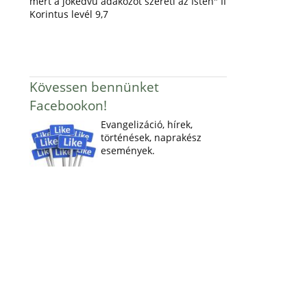
mert a jókedvű adakozót szereti az Isten" II
Korintus levél 9,7
Kövessen bennünket
Facebookon!
Evangelizáció, hírek,
történések, naprakész
események.