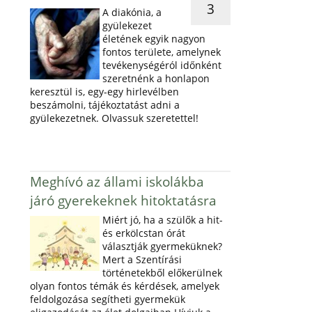
3
A diakónia, a
gyülekezet
életének egyik nagyon
fontos területe, amelynek
tevékenységéról időnként
szeretnénk a honlapon
keresztül is, egy-egy hirlevélben
beszámolni, tájékoztatást adni a
gyülekezetnek. Olvassuk szeretettel!
Meghívó az állami iskolákba
járó gyerekeknek hitoktatásra
Miért jó, ha a szülők a hit-
és erkölcstan órát
választják gyermeküknek?
Mert a Szentírási
történetekből előkerülnek
olyan fontos témák és kérdések, amelyek
feldolgozása segítheti gyermekük