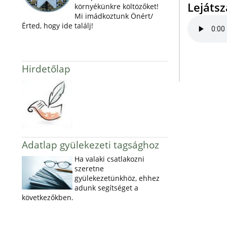
Lejáts
környékünkre költözőket!
Mi imádkoztunk Önért/
Érted, hogy ide találj!
Hirdetőlap
Adatlap gyülekezeti tagsághoz
Ha valaki csatlakozni
szeretne
gyülekezetünkhöz, ehhez
adunk segítséget a
következőkben.