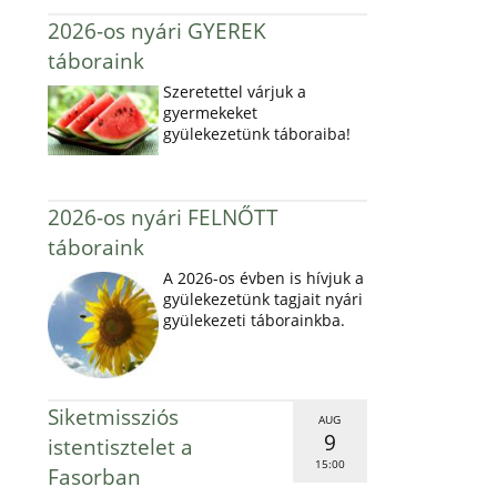
2026-os nyári GYEREK
táboraink
Szeretettel várjuk a
gyermekeket
gyülekezetünk táboraiba!
2026-os nyári FELNŐTT
táboraink
A 2026-os évben is hívjuk a
gyülekezetünk tagjait nyári
gyülekezeti táborainkba.
Siketmissziós
AUG
9
istentisztelet a
15:00
Fasorban