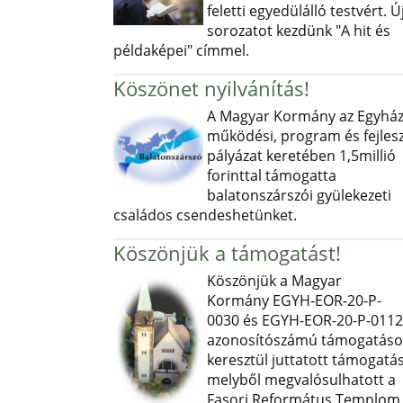
feletti egyedülálló testvért. Ú
sorozatot kezdünk "A hit és
példaképei" címmel.
Köszönet nyilvánítás!
A Magyar Kormány az Egyház
működési, program és fejlesz
pályázat keretében 1,5millió
forinttal támogatta
balatonszárszói gyülekezeti
családos csendeshetünket.
Köszönjük a támogatást!
Köszönjük a Magyar
Kormány EGYH-EOR-20-P-
0030 és EGYH-EOR-20-P-0112
azonosítószámú támogatás
keresztül juttatott támogatás
melyből megvalósulhatott a
Fasori Református Templom