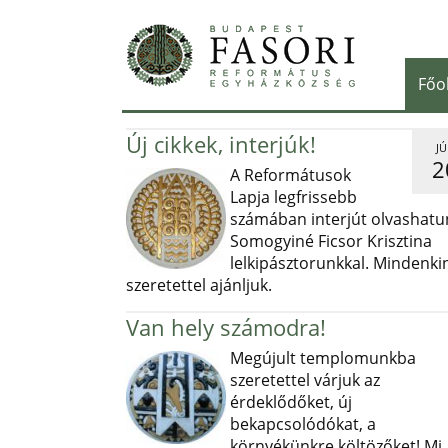
Főo
Új cikkek, interjúk!
JÚ
2
A Reformátusok
Lapja legfrissebb
számában interjút olvashatu
Somogyiné Ficsor Krisztina
lelkipásztorunkkal. Mindenki
szeretettel ajánljuk.
Van hely számodra!
Megújult templomunkba
szeretettel várjuk az
érdeklődőket, új
bekapcsolódókat, a
környékünkre költözőket! Mi