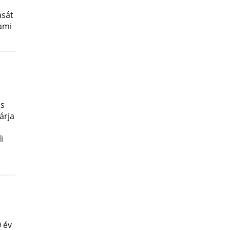
ását
lami
os
árja
i
 év