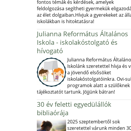
fontos témák és kérdések, amelyek
feldolgozása segítheti gyermekük eligazod
az élet dolgaiban.Hívjuk a gyerekeket az ál
iskolákban is hitoktatásra!
Julianna Református Általános
Iskola - iskolakóstolgató és
hívogató
Julianna Református Általán
Iskolánk szeretettel hívja és v
a jövendő elsősöket
iskolakóstolgatóinkra. Ovi-sul
programok alatt a szülőknek
tájékoztatót tartunk. Jöjjünk bátran!
30 év feletti egyedülállók
bibliaórája
2025 szeptembertől sok
szeretettel várunk minden 30