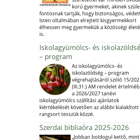
korú gyermeket, akinek szüle
fontosnak tartják, hogy biztonságos, védett
Isten oltalmában elrejtett kisgyermekkort
élhessen meg gyermekük a közösségi élet
is.
Iskolagyümölcs- és iskolazölds
– program
Az iskolagyümölcs- és
iskolazöldség – program
végrehajtásáról szóló 15/202
(III.31.) AM rendelet értelmé
a 2026/2027 tanévi
iskolagyümölcs szállítási ajánlatok
kiértékelését követően az alábbi kialakított
rangsort tesszük közzé.
Szerdai bibliaóra 2025-2026
„Jobban boldogul kettő, mint