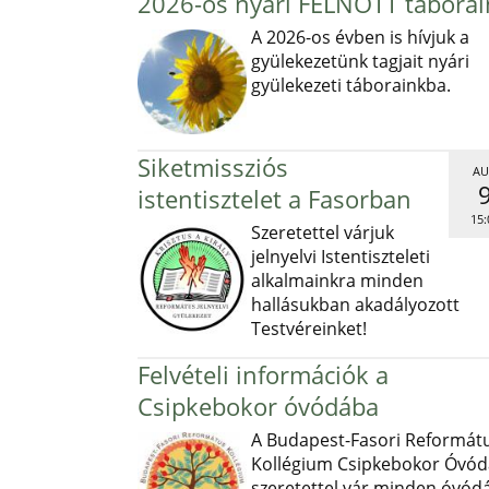
2026-os nyári FELNŐTT táborai
A 2026-os évben is hívjuk a
gyülekezetünk tagjait nyári
gyülekezeti táborainkba.
Siketmissziós
AU
istentisztelet a Fasorban
15:
Szeretettel várjuk
jelnyelvi Istentiszteleti
alkalmainkra minden
hallásukban akadályozott
Testvéreinket!
Felvételi információk a
Csipkebokor óvódába
A Budapest-Fasori Reformát
Kollégium Csipkebokor Óvód
szeretettel vár minden óvód