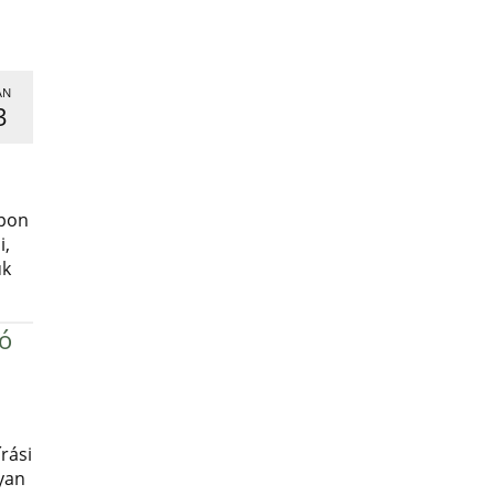
AN
3
,
apon
i,
uk
ró
rási
yan