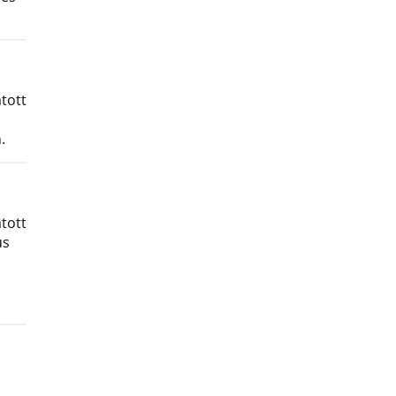
tott
.
tott
us