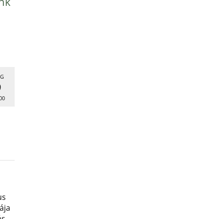
nk
G
9
00
us
ája
ás