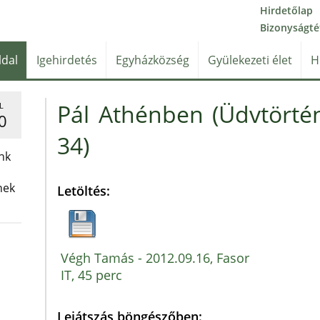
Hirdetőlap
Bizonyságté
ldal
Igehirdetés
Egyházközség
Gyülekezeti élet
H
Pál Athénben (Üdvtörtén
L
0
34)
nk
nek
Letöltés:
Végh Tamás - 2012.09.16, Fasor
IT, 45 perc
Lejátszás böngészőben: