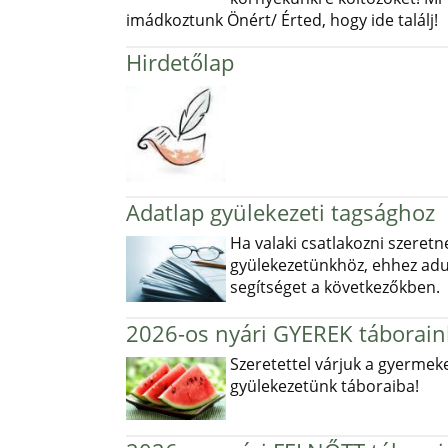
imádkoztunk Önért/ Érted, hogy ide találj!
Hirdetőlap
Adatlap gyülekezeti tagsághoz
Ha valaki csatlakozni szeretn
gyülekezetünkhöz, ehhez ad
segítséget a következőkben.
2026-os nyári GYEREK táborain
Szeretettel várjuk a gyermek
gyülekezetünk táboraiba!