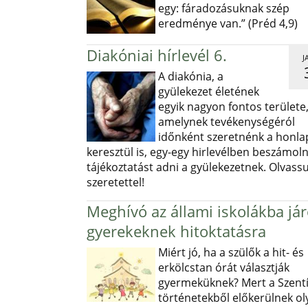
egy: fáradozásuknak szép
eredménye van.” (Préd 4,9)
Diakóniai hírlevél 6.
J
A diakónia, a
gyülekezet életének
egyik nagyon fontos területe
amelynek tevékenységéról
időnként szeretnénk a honl
keresztül is, egy-egy hirlevélben beszámoln
tájékoztatást adni a gyülekezetnek. Olvass
szeretettel!
Meghívó az állami iskolákba já
gyerekeknek hitoktatásra
Miért jó, ha a szülők a hit- és
erkölcstan órát választják
gyermeküknek? Mert a Szentí
történetekből előkerülnek ol