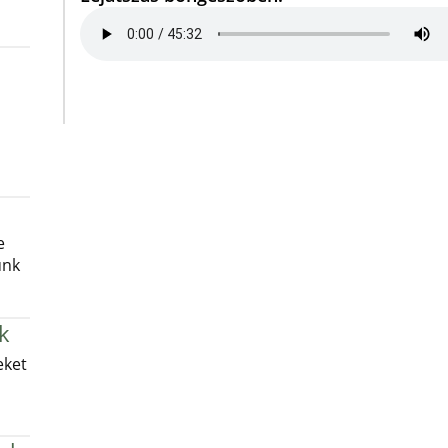
e
unk
k
eket