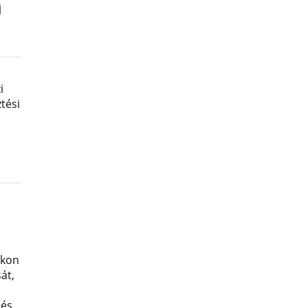
j
i
tési
okon
át,
 és